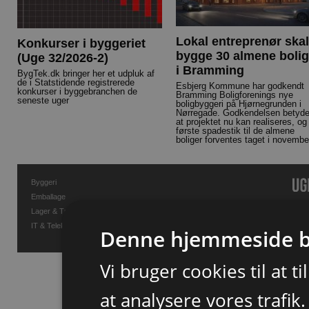
Lokal entreprenør skal
Konkurser i byggeriet
bygge 30 almene bolig
(Uge 32/2026-2)
i Bramming
BygTek.dk bringer her et udpluk af
de i Statstidende registrerede
Esbjerg Kommune har godkendt
konkurser i byggebranchen de
Bramming Boligforenings nye
seneste uger
boligbyggeri på Hjørnegrunden i
Nørregade. Godkendelsen betyde
at projektet nu kan realiseres, og
første spadestik til de almene
boliger forventes taget i novembe
Byggeri
Emballage
Lager & Transport
IT & Telekommunikation
Denne hjemmeside b
Vi bruger cookies til at t
at analysere vores trafik