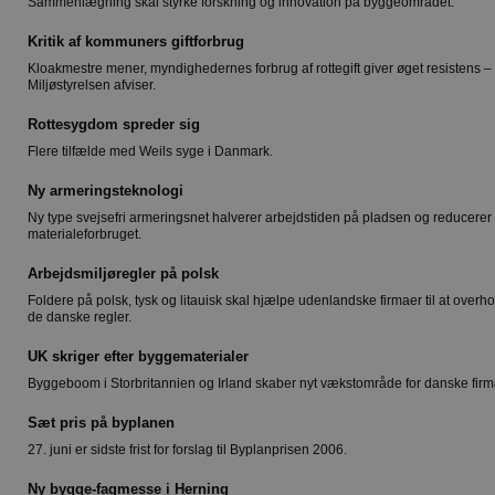
Sammenlægning skal styrke forskning og innovation på byggeområdet.
Kritik af kommuners giftforbrug
Kloakmestre mener, myndighedernes forbrug af rottegift giver øget resistens –
Miljøstyrelsen afviser.
Rottesygdom spreder sig
Flere tilfælde med Weils syge i Danmark.
Ny armeringsteknologi
Ny type svejsefri armeringsnet halverer arbejdstiden på pladsen og reducerer
materialeforbruget.
Arbejdsmiljøregler på polsk
Foldere på polsk, tysk og litauisk skal hjælpe udenlandske firmaer til at overh
de danske regler.
UK skriger efter byggematerialer
Byggeboom i Storbritannien og Irland skaber nyt vækstområde for danske firm
Sæt pris på byplanen
27. juni er sidste frist for forslag til Byplanprisen 2006.
Ny bygge-fagmesse i Herning