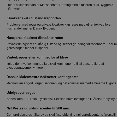
I løbet af kort tid barsler Messecenter Herning med afløseren til HI Byggeri &
Håndværk.
Kloakker skal i tilstandsrapporten
Problemet med rotter og private kloakker kan løses med et rørtjek ved hver
hushandel, mener Dansk Byggeri.
Husejeres kloaknet tiltrækker rotter
Privat ledningsnet er i dårlig tilstand og skaber grundlag for rotteboom – der 
gøres noget, mener eksperter.
Vinterbyggeriet er kommet for at blive
Ifølge den nye kommuneaftale skal kommunerne til at placere flere af
byggeopgaverne i vinteren.
Danske Malermestre nedsætter kontingentet
Økonomien er god i organisationen, og det kommer nu medlemmerne til gode
Udelysbyer søges
Senest den 3. juli skal Lysteknisk Selskab have forslagene til Årets Udelysby 
Nyt Vestas udviklingscenter til 200 mio.
Centeret placeres i Skejby og skal fastholde vindmølleproducentens førerstilli