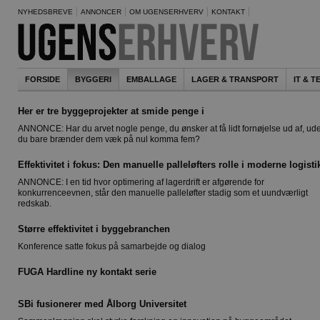
NYHEDSBREVE
ANNONCER
OM UGENSERHVERV
KONTAKT
FORSIDE
BYGGERI
EMBALLAGE
LAGER & TRANSPORT
IT & 
Her er tre byggeprojekter at smide penge i
ANNONCE: Har du arvet nogle penge, du ønsker at få lidt fornøjelse ud af, ud
du bare brænder dem væk på nul komma fem?
Effektivitet i fokus: Den manuelle palleløfters rolle i moderne logisti
ANNONCE: I en tid hvor optimering af lagerdrift er afgørende for
konkurrenceevnen, står den manuelle palleløfter stadig som et uundværligt
redskab.
Større effektivitet i byggebranchen
Konference satte fokus på samarbejde og dialog
FUGA Hardline ny kontakt serie
SBi fusionerer med Ålborg Universitet