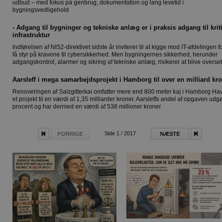
udbud – med fokus på genbrug, dokumentation og lang levetid i
bygningsvedligehold
- Adgang til bygninger og tekniske anlæg er i praksis adgang til krit
infrastruktur
Indførelsen af NIS2-direktivet sidste år inviterer til at kigge mod IT-afdelingen fo
få styr på kravene til cybersikkerhed. Men bygningernes sikkerhed, herunder
adgangskontrol, alarmer og sikring af tekniske anlæg, risikerer at blive overset
Aarsleff i mega samarbejdsprojekt i Hamborg til over en milliard kr
Renoveringen af Salzgitterkai omfatter mere end 800 meter kaj i Hamborg Ha
et projekt til en værdi af 1,35 milliarder kroner. Aarsleffs andel af opgaven udg
procent og har dermed en værdi af 538 millioner kroner
Side 1 / 2017
FORRIGE
NÆSTE