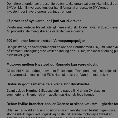
De højere energipriser presser ifølge en række organisationer ikke mindst da
SMV'er. Men Erhvervspuljen, der har til formål at understøtte SMV'ernes
investeringer i lavere energiregninger, er tom
47 procent af nye varebiler i juni var el-drevne
Varebilsmarkedet er blevet tydeligt mere elektrisk i første halvår af 2026. Fler
40 procent af de nyregistrerede varebiler var eldrevne
200 millioner kroner ekstra i Varmepumpepuljen
Det gik stærkt, da Varmepumpepuljen åbnede i februar med 116,9 millioner kr
på kontoen. Ansøgningerne væltede ind, og den 11. maj var kassen tom og pu
blev lukket igen
Motorvej mellem Næstved og Rønnede kan være ulovlig
Gisselfeld Kloster påpeger over for Folketingets Transportudvalg, at projektet 
er i overensstemmelse med EU’s Habitatdirektiv og Vandrammedirektiv
Historisk godt samarbejde sikrede stor dyrskuedeal
Scantruck og Hjørring Stilladsudlejning nåede til Hjørring Dyrskue før
sommerferien til enighed om, at otte maskiner skiftede hænder
Debat: Hvilke brancher ønsker Odense at skabe vækstmuligheder fo
Odense har skabt en stærk position som erhvervsby, men beslutningen om at
stoppe udviklingen ved Logistikvej og den tilhørende motorvejsafkørsel er