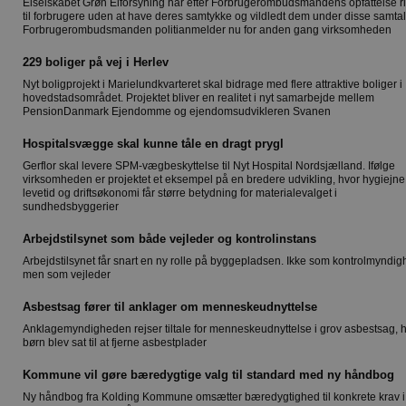
Elselskabet Grøn Elforsyning har efter Forbrugerombudsmandens opfattelse r
til forbrugere uden at have deres samtykke og vildledt dem under disse samtal
Forbrugerombudsmanden politianmelder nu for anden gang virksomheden
229 boliger på vej i Herlev
Nyt boligprojekt i Marielundkvarteret skal bidrage med flere attraktive boliger i
hovedstadsområdet. Projektet bliver en realitet i nyt samarbejde mellem
PensionDanmark Ejendomme og ejendomsudvikleren Svanen
Hospitalsvægge skal kunne tåle en dragt prygl
Gerflor skal levere SPM-vægbeskyttelse til Nyt Hospital Nordsjælland. Ifølge
virksomheden er projektet et eksempel på en bredere udvikling, hvor hygiejne
levetid og driftsøkonomi får større betydning for materialevalget i
sundhedsbyggerier
Arbejdstilsynet som både vejleder og kontrolinstans
Arbejdstilsynet får snart en ny rolle på byggepladsen. Ikke som kontrolmyndig
men som vejleder
Asbestsag fører til anklager om menneskeudnyttelse
Anklagemyndigheden rejser tiltale for menneskeudnyttelse i grov asbestsag, 
børn blev sat til at fjerne asbestplader
Kommune vil gøre bæredygtige valg til standard med ny håndbog
Ny håndbog fra Kolding Kommune omsætter bæredygtighed til konkrete krav i