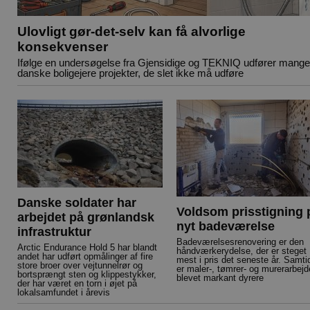
Ulovligt gør-det-selv kan få alvorlige
konsekvenser
Ifølge en undersøgelse fra Gjensidige og TEKNIQ udfører mange
danske boligejere projekter, de slet ikke må udføre
Danske soldater har
Voldsom prisstigning 
arbejdet på grønlandsk
nyt badeværelse
infrastruktur
Badeværelsesrenovering er den
Arctic Endurance Hold 5 har blandt
håndværkerydelse, der er steget
andet har udført opmålinger af fire
mest i pris det seneste år. Samti
store broer over vejtunnelrør og
er maler-, tømrer- og murerarbejd
bortsprængt sten og klippestykker,
blevet markant dyrere
der har været en torn i øjet på
lokalsamfundet i årevis