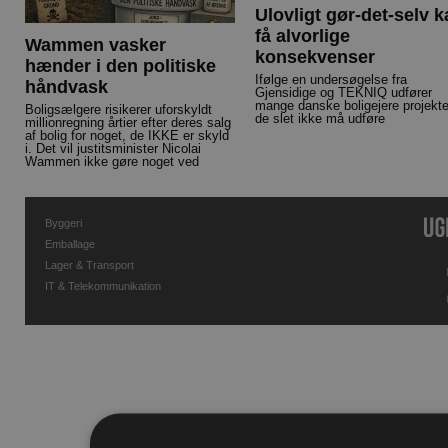
Ulovligt gør-det-selv 
få alvorlige
Wammen vasker
konsekvenser
hænder i den politiske
Ifølge en undersøgelse fra
håndvask
Gjensidige og TEKNIQ udfører
mange danske boligejere projekte
Boligsælgere risikerer uforskyldt
de slet ikke må udføre
millionregning årtier efter deres salg
af bolig for noget, de IKKE er skyld
i. Det vil justitsminister Nicolai
Wammen ikke gøre noget ved
Byggeri
Emballage
Lager & Transport
IT & Telekommunikation