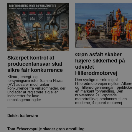
Grøn asfalt skaber
Skærpet kontrol af
højere sikkerhed på
producentansvar skal
udvidet
sikre fair konkurrence
Hillerødmotorvej
Klima-, energi- og
Den sydlige strækning af
forsyningsminister Samira Nawa
Hillerødmotorvejen mellem Allerø
(RV) advarer mod, unfair
og Hillerød gennemgår i øjeblikke
konkurrence fra virksomheder, der
en markant forvandling. Den
undlader at registrere sig eller
nuværende 2+1-sporede
indberetter for lave
motortrafikvej omdannes til en
emballagemængder
moderne, 4-sporet motorvej
Defekt trailerwire
Tom Erhvervspulje skader grøn omstilling