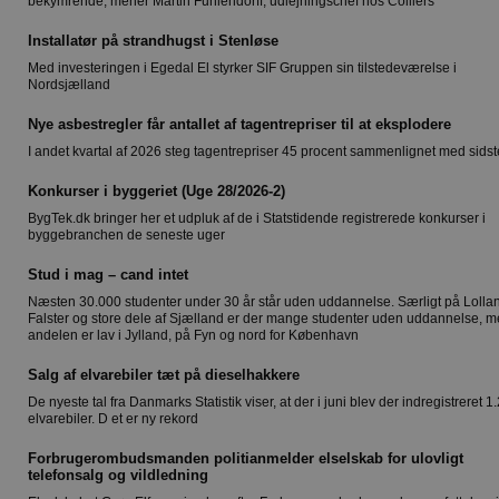
bekymrende, mener Martin Fuhlendorff, udlejningschef hos Colliers
Installatør på strandhugst i Stenløse
Med investeringen i Egedal El styrker SIF Gruppen sin tilstedeværelse i
Nordsjælland
Nye asbestregler får antallet af tagentrepriser til at eksplodere
I andet kvartal af 2026 steg tagentrepriser 45 procent sammenlignet med sidst
Konkurser i byggeriet (Uge 28/2026-2)
BygTek.dk bringer her et udpluk af de i Statstidende registrerede konkurser i
byggebranchen de seneste uger
Stud i mag – cand intet
Næsten 30.000 studenter under 30 år står uden uddannelse. Særligt på Lolla
Falster og store dele af Sjælland er der mange studenter uden uddannelse, 
andelen er lav i Jylland, på Fyn og nord for København
Salg af elvarebiler tæt på dieselhakkere
De nyeste tal fra Danmarks Statistik viser, at der i juni blev der indregistreret 1
elvarebiler. D et er ny rekord
Forbrugerombudsmanden politianmelder elselskab for ulovligt
telefonsalg og vildledning