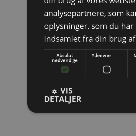
din brug af vores webst
analysepartnere, som k
oplysninger, som du har 
indsamlet fra din brug af
Absolut
Ydeevne
M
nødvendige
VIS
DETALJER