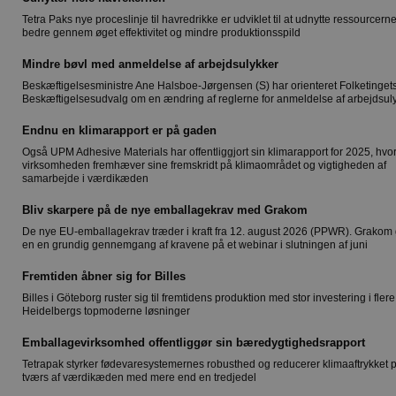
Tetra Paks nye proceslinje til havredrikke er udviklet til at udnytte ressourcern
bedre gennem øget effektivitet og mindre produktionsspild
Mindre bøvl med anmeldelse af arbejdsulykker
Beskæftigelsesministre Ane Halsboe-Jørgensen (S) har orienteret Folketinget
Beskæftigelsesudvalg om en ændring af reglerne for anmeldelse af arbejdsul
Endnu en klimarapport er på gaden
Også UPM Adhesive Materials har offentliggjort sin klimarapport for 2025, hvo
virksomheden fremhæver sine fremskridt på klimaområdet og vigtigheden af
samarbejde i værdikæden
Bliv skarpere på de nye emballagekrav med Grakom
De nye EU-emballagekrav træder i kraft fra 12. august 2026 (PPWR). Grakom 
en en grundig gennemgang af kravene på et webinar i slutningen af juni
Fremtiden åbner sig for Billes
Billes i Göteborg ruster sig til fremtidens produktion med stor investering i flere
Heidelbergs topmoderne løsninger
Emballagevirksomhed offentliggør sin bæredygtighedsrapport
Tetrapak styrker fødevaresystemernes robusthed og reducerer klimaaftrykket 
tværs af værdikæden med mere end en tredjedel