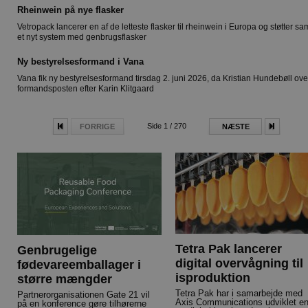
Rheinwein på nye flasker
Vetropack lancerer en af de letteste flasker til rheinwein i Europa og støtter sa
et nyt system med genbrugsflasker
Ny bestyrelsesformand i Vana
Vana fik ny bestyrelsesformand tirsdag 2. juni 2026, da Kristian Hundebøll ove
formandsposten efter Karin Klitgaard
Side 1 / 270
FORRIGE
NÆSTE
Tetra Pak lancerer
Genbrugelige
digital overvågning til
fødevareemballager i
isproduktion
større mængder
Tetra Pak har i samarbejde med
Partnerorganisationen Gate 21 vil
Axis Communications udviklet e
på en konference gøre tilhørerne