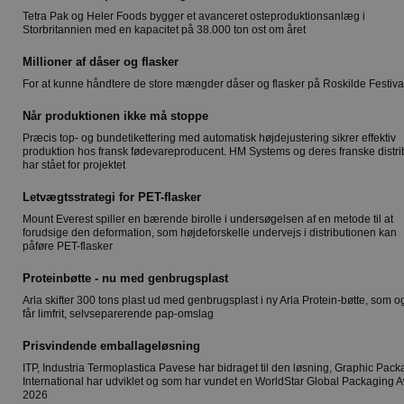
Tetra Pak og Heler Foods bygger et avanceret osteproduktionsanlæg i
Storbritannien med en kapacitet på 38.000 ton ost om året
Millioner af dåser og flasker
For at kunne håndtere de store mængder dåser og flasker på Roskilde Festiva
Når produktionen ikke må stoppe
Præcis top- og bundetikettering med automatisk højdejustering sikrer effektiv
produktion hos fransk fødevareproducent. HM Systems og deres franske distri
har stået for projektet
Letvægtsstrategi for PET-flasker
Mount Everest spiller en bærende birolle i undersøgelsen af en metode til at
forudsige den deformation, som højdeforskelle undervejs i distributionen kan
påføre PET-flasker
Proteinbøtte - nu med genbrugsplast
Arla skifter 300 tons plast ud med genbrugsplast i ny Arla Protein-bøtte, som o
får limfrit, selvseparerende pap-omslag
Prisvindende emballageløsning
ITP, Industria Termoplastica Pavese har bidraget til den løsning, Graphic Pack
International har udviklet og som har vundet en WorldStar Global Packaging 
2026