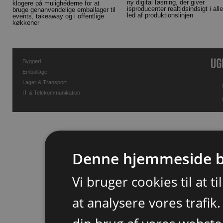
ny digital løsning, der giver
klogere på mulighederne for at
isproducenter realtidsindsigt i alle
bruge genanvendelige emballager til
led af produktionslinjen
events, takeaway og i offentlige
køkkener
Byggeri
Emballage
Lager & Transport
IT & Telekommunikation
Denne hjemmeside b
Vi bruger cookies til at t
at analysere vores trafik