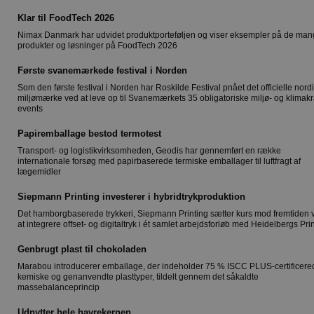
Klar til FoodTech 2026
Nimax Danmark har udvidet produktporteføljen og viser eksempler på de ma
produkter og løsninger på FoodTech 2026
Første svanemærkede festival i Norden
Som den første festival i Norden har Roskilde Festival pnået det officielle nord
miljømærke ved at leve op til Svanemærkets 35 obligatoriske miljø- og klimakra
events
Papiremballage bestod termotest
Transport- og logistikvirksomheden, Geodis har gennemført en række
internationale forsøg med papirbaserede termiske emballager til luftfragt af
lægemidler
Siepmann Printing investerer i hybridtrykproduktion
Det hamborgbaserede trykkeri, Siepmann Printing sætter kurs mod fremtiden 
at integrere offset- og digitaltryk i ét samlet arbejdsforløb med Heidelbergs Pri
Genbrugt plast til chokoladen
Marabou introducerer emballage, der indeholder 75 % ISCC PLUS-certificere
kemiske og genanvendte plasttyper, tildelt gennem det såkaldte
massebalanceprincip
Udnytter hele havrekernen