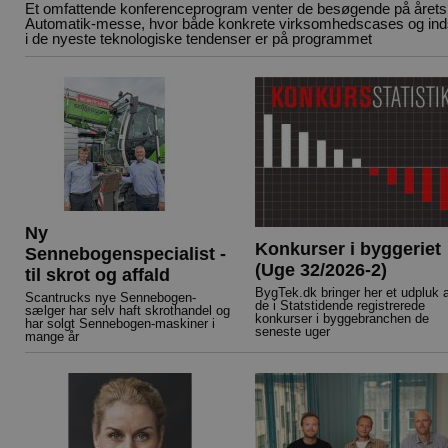
Et omfattende konferenceprogram venter de besøgende på årets
Automatik-messe, hvor både konkrete virksomhedscases og ind
i de nyeste teknologiske tendenser er på programmet
Ny
Konkurser i byggeriet
Sennebogenspecialist -
(Uge 32/2026-2)
til skrot og affald
BygTek.dk bringer her et udpluk 
Scantrucks nye Sennebogen-
de i Statstidende registrerede
sælger har selv haft skrothandel og
konkurser i byggebranchen de
har solgt Sennebogen-maskiner i
seneste uger
mange år