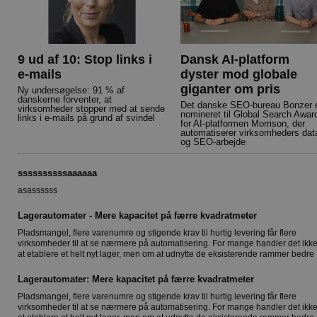
9 ud af 10: Stop links i
Dansk AI-platform
e-mails
dyster mod globale
giganter om pris
Ny undersøgelse: 91 % af
danskerne forventer, at
Det danske SEO-bureau Bonzer 
virksomheder stopper med at sende
nomineret til Global Search Awar
links i e-mails på grund af svindel
for AI-platformen Morrison, der
automatiserer virksomheders dat
og SEO-arbejde
ssssssssssaaaaaa
asassssss
Lagerautomater - Mere kapacitet på færre kvadratmeter
Pladsmangel, flere varenumre og stigende krav til hurtig levering får flere
virksomheder til at se nærmere på automatisering. For mange handler det ikk
at etablere et helt nyt lager, men om at udnytte de eksisterende rammer bedre
Lagerautomater: Mere kapacitet på færre kvadratmeter
Pladsmangel, flere varenumre og stigende krav til hurtig levering får flere
virksomheder til at se nærmere på automatisering. For mange handler det ikk