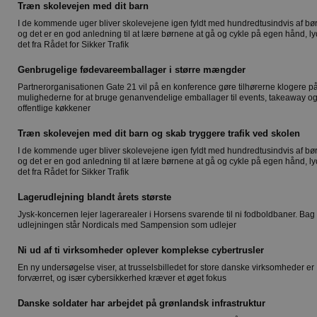
Træn skolevejen med dit barn
I de kommende uger bliver skolevejene igen fyldt med hundredtusindvis af bør
og det er en god anledning til at lære børnene at gå og cykle på egen hånd, ly
det fra Rådet for Sikker Trafik
Genbrugelige fødevareemballager i større mængder
Partnerorganisationen Gate 21 vil på en konference gøre tilhørerne klogere p
mulighederne for at bruge genanvendelige emballager til events, takeaway og
offentlige køkkener
Træn skolevejen med dit barn og skab tryggere trafik ved skolen
I de kommende uger bliver skolevejene igen fyldt med hundredtusindvis af bør
og det er en god anledning til at lære børnene at gå og cykle på egen hånd, ly
det fra Rådet for Sikker Trafik
Lagerudlejning blandt årets største
Jysk-koncernen lejer lagerarealer i Horsens svarende til ni fodboldbaner. Bag
udlejningen står Nordicals med Sampension som udlejer
Ni ud af ti virksomheder oplever komplekse cybertrusler
En ny undersøgelse viser, at trusselsbilledet for store danske virksomheder er
forværret, og især cybersikkerhed kræver et øget fokus
Danske soldater har arbejdet på grønlandsk infrastruktur