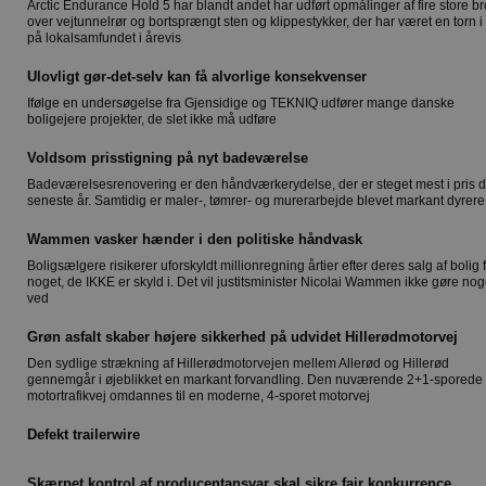
Arctic Endurance Hold 5 har blandt andet har udført opmålinger af fire store br
over vejtunnelrør og bortsprængt sten og klippestykker, der har været en torn i 
på lokalsamfundet i årevis
Ulovligt gør-det-selv kan få alvorlige konsekvenser
Ifølge en undersøgelse fra Gjensidige og TEKNIQ udfører mange danske
boligejere projekter, de slet ikke må udføre
Voldsom prisstigning på nyt badeværelse
Badeværelsesrenovering er den håndværkerydelse, der er steget mest i pris d
seneste år. Samtidig er maler-, tømrer- og murerarbejde blevet markant dyrere
Wammen vasker hænder i den politiske håndvask
Boligsælgere risikerer uforskyldt millionregning årtier efter deres salg af bolig 
noget, de IKKE er skyld i. Det vil justitsminister Nicolai Wammen ikke gøre nog
ved
Grøn asfalt skaber højere sikkerhed på udvidet Hillerødmotorvej
Den sydlige strækning af Hillerødmotorvejen mellem Allerød og Hillerød
gennemgår i øjeblikket en markant forvandling. Den nuværende 2+1-sporede
motortrafikvej omdannes til en moderne, 4-sporet motorvej
Defekt trailerwire
Skærpet kontrol af producentansvar skal sikre fair konkurrence