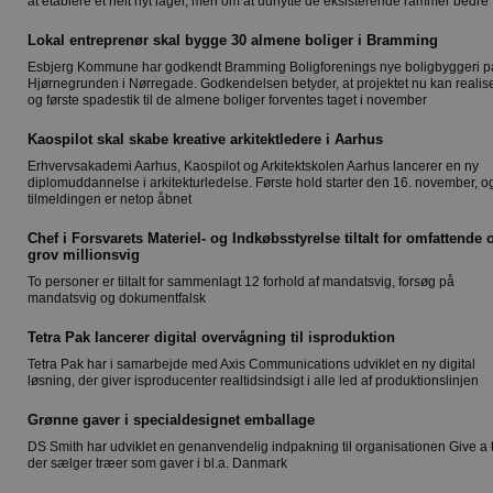
at etablere et helt nyt lager, men om at udnytte de eksisterende rammer bedre
Lokal entreprenør skal bygge 30 almene boliger i Bramming
Esbjerg Kommune har godkendt Bramming Boligforenings nye boligbyggeri p
Hjørnegrunden i Nørregade. Godkendelsen betyder, at projektet nu kan realis
og første spadestik til de almene boliger forventes taget i november
Kaospilot skal skabe kreative arkitektledere i Aarhus
Erhvervsakademi Aarhus, Kaospilot og Arkitektskolen Aarhus lancerer en ny
diplomuddannelse i arkitekturledelse. Første hold starter den 16. november, o
tilmeldingen er netop åbnet
Chef i Forsvarets Materiel- og Indkøbsstyrelse tiltalt for omfattende 
grov millionsvig
To personer er tiltalt for sammenlagt 12 forhold af mandatsvig, forsøg på
mandatsvig og dokumentfalsk
Tetra Pak lancerer digital overvågning til isproduktion
Tetra Pak har i samarbejde med Axis Communications udviklet en ny digital
løsning, der giver isproducenter realtidsindsigt i alle led af produktionslinjen
Grønne gaver i specialdesignet emballage
DS Smith har udviklet en genanvendelig indpakning til organisationen Give a 
der sælger træer som gaver i bl.a. Danmark