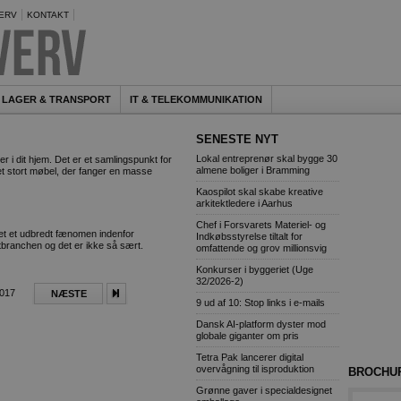
ERV
KONTAKT
LAGER & TRANSPORT
IT & TELEKOMMUNIKATION
SENESTE NYT
Lokal entreprenør skal bygge 30
 i dit hjem. Det er et samlingspunkt for
almene boliger i Bramming
 et stort møbel, der fanger en masse
Kaospilot skal skabe kreative
arkitektledere i Aarhus
Chef i Forsvarets Materiel- og
et et udbredt fænomen indenfor
Indkøbsstyrelse tiltalt for
branchen og det er ikke så sært.
omfattende og grov millionsvig
Konkurser i byggeriet (Uge
32/2026-2)
2017
NÆSTE
9 ud af 10: Stop links i e-mails
Dansk AI-platform dyster mod
globale giganter om pris
Tetra Pak lancerer digital
overvågning til isproduktion
BROCHU
Grønne gaver i specialdesignet