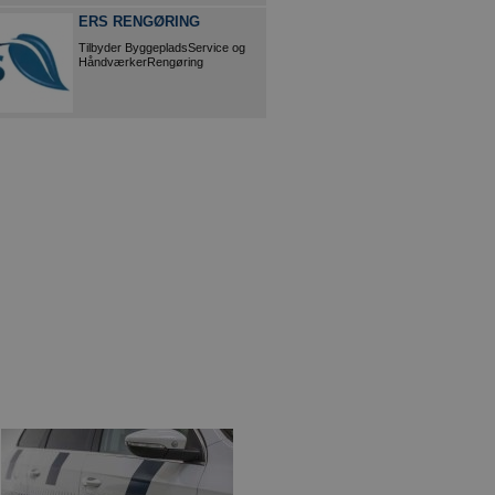
ERS RENGØRING
Tilbyder ByggepladsService og
HåndværkerRengøring