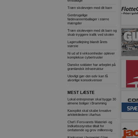
emballage
Træn skolevejen med dit barn
Genbrugelige
fødevareemballager i større
mængder
Træn skolevejen med dit barn og
skab tryggere trafik ved skolen
Lagerudlejning blandt årets
største
Ni ud af ti virksomheder oplever
komplekse cybertrusler
Danske soldater har arbejdet på
grønlandsk infrastruktur
Ulovligt gør-det-selv kan få
alvorlige konsekvenser
MEST LÆSTE
Lokal entreprenør skal bygge 30
almene boliger i Bramming
Kaospilot skal skabe kreative
arkitektledere i Aarhus
Chef i Forsvarets Materiel- og
Indkøbsstyrelse tiltalt for
omfattende og grov millionsvig
Konkurser i byggeriet (Uge