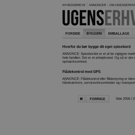
NYHEDSBREVE
ANNONCER
OM UGENSERHV
FORSIDE
BYGGERI
EMBALLAGE
Hvorfor du bør bygge dit eget spisebord
ANNONCE: Spisebordet er et af de vigtigste møbler
hele familien. Det er et arbejdssted. Og så er det
opmærksomhed.
Flådekontrol med GPS
ANNONCE: Flådekontrol eller flådestyring er blev
håndværkere, servicevirksomheder og i transport
Side 2006 / 
FORRIGE