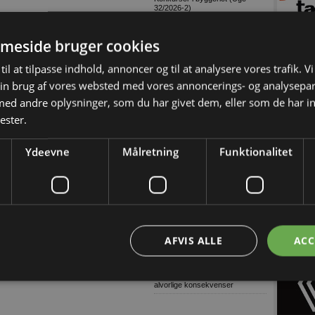
32/2026-2)
9 ud af 10: Stop links i e-mails
meside bruger cookies
Dansk AI-platform dyster mod
globale giganter om pris
til at tilpasse indhold, annoncer og til at analysere vores trafik. V
Tetra Pak lancerer digital
overvågning til isproduktion
in brug af vores websted med vores annoncerings- og analysepa
Grønne gaver i specialdesignet
d andre oplysninger, som du har givet dem, eller som de har in
emballage
ester.
Træn skolevejen med dit barn
Genbrugelige
fødevareemballager i større
Ydeevne
Målretning
Funktionalitet
mængder
Træn skolevejen med dit barn og
skab tryggere trafik ved skolen
Lagerudlejning blandt årets
største
Ni ud af ti virksomheder oplever
komplekse cybertrusler
AFVIS ALLE
ACC
Danske soldater har arbejdet på
grønlandsk infrastruktur
Ulovligt gør-det-selv kan få
alvorlige konsekvenser