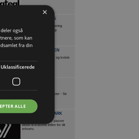
×
CE NIELSEN APS
Nedbrydning miljøsanering
i deler også
diamantskæring/boring
rtnere, som kan
dsamlet fra din
VINDUESPLADSEN
Vinduer, døre, trapper og kviste
Uklassificerede
KØBENHAVNS
LISTEFABRIK
Kæmpe udvalg i trælister - Se
mere her!
EPTER ALLE
RENAULT DANMARK
Find den varebil, der passer
bedst til kravene inden for dit
erhverv.