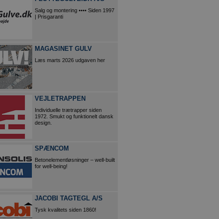
Salg og montering •••• Siden 1997
| Prisgaranti
MAGASINET GULV
Læs marts 2026 udgaven her
VEJLETRAPPEN
Individuelle trætrapper siden
1972. Smukt og funktionelt dansk
design.
SPÆNCOM
Betonelementløsninger – well-built
for well-being!
JACOBI TAGTEGL A/S
Tysk kvalitets siden 1860!