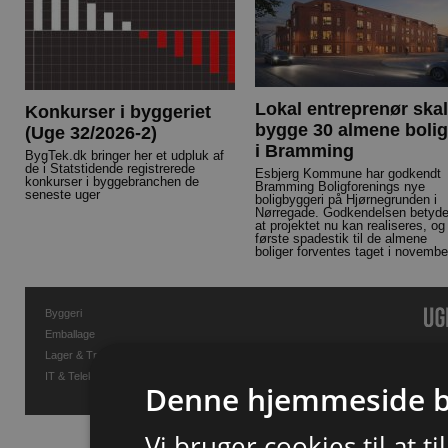
Lokal entreprenør skal
Konkurser i byggeriet
bygge 30 almene bolig
(Uge 32/2026-2)
i Bramming
BygTek.dk bringer her et udpluk af
de i Statstidende registrerede
Esbjerg Kommune har godkendt
konkurser i byggebranchen de
Bramming Boligforenings nye
seneste uger
boligbyggeri på Hjørnegrunden i
Nørregade. Godkendelsen betyde
at projektet nu kan realiseres, og
første spadestik til de almene
boliger forventes taget i novembe
Byggeri
Emballage
Lager & Transport
IT & Telekommunikation
Denne hjemmeside b
Vi bruger cookies til at t