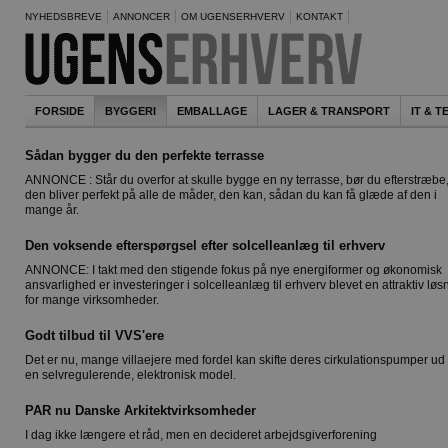
NYHEDSBREVE
ANNONCER
OM UGENSERHVERV
KONTAKT
FORSIDE
BYGGERI
EMBALLAGE
LAGER & TRANSPORT
IT & 
Sådan bygger du den perfekte terrasse
ANNONCE : Står du overfor at skulle bygge en ny terrasse, bør du efterstræbe,
den bliver perfekt på alle de måder, den kan, sådan du kan få glæde af den i
mange år.
Den voksende efterspørgsel efter solcelleanlæg til erhverv
ANNONCE: I takt med den stigende fokus på nye energiformer og økonomisk
ansvarlighed er investeringer i solcelleanlæg til erhverv blevet en attraktiv løs
for mange virksomheder.
Godt tilbud til VVS'ere
Det er nu, mange villaejere med fordel kan skifte deres cirkulationspumper u
en selvregulerende, elektronisk model.
PAR nu Danske Arkitektvirksomheder
I dag ikke længere et råd, men en decideret arbejdsgiverforening