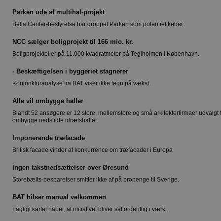
Parken ude af multihal-projekt
Bella Center-bestyrelse har droppet Parken som potentiel køber.
NCC sælger boligprojekt til 166 mio. kr.
Boligprojektet er på 11.000 kvadratmeter på Teglholmen i København.
- Beskæftigelsen i byggeriet stagnerer
Konjunkturanalyse fra BAT viser ikke tegn på vækst.
Alle vil ombygge haller
Blandt 52 ansøgere er 12 store, mellemstore og små arkitekterfirmaer udvalgt ti
ombygge nedslidte idrætshaller.
Imponerende træfacade
Britisk facade vinder af konkurrence om træfacader i Europa
Ingen takstnedsættelser over Øresund
Storebælts-besparelser smitter ikke af på bropenge til Sverige.
BAT hilser manual velkommen
Fagligt kartel håber, at initiativet bliver sat ordentlig i værk.