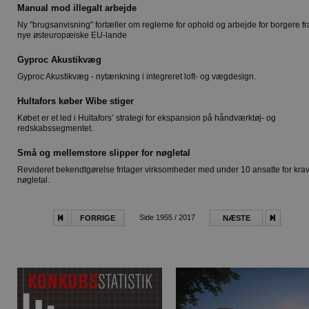
Manual mod illegalt arbejde
Ny "brugsanvisning" fortæller om reglerne for ophold og arbejde for borgere fr
nye østeuropæiske EU-lande
Gyproc Akustikvæg
Gyproc Akustikvæg - nytænkning i integreret loft- og vægdesign.
Hultafors køber Wibe stiger
Købet er et led i Hultafors’ strategi for ekspansion på håndværktøj- og
redskabssegmentet.
Små og mellemstore slipper for nøgletal
Revideret bekendtgørelse fritager virksomheder med under 10 ansatte for kra
nøgletal.
Side 1955 / 2017
FORRIGE
NÆSTE