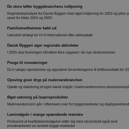
De store løfter byggebranchens indtjening
Regnskabsanalyse fra Dansk Byggeri viser øget indtjening for 2003 og pilen 
opad for både 2004 og 2005.
Familiemedlemmer købt ud
Uændret strategi for H+H International efter aktieopkøb
Dansk Byggeri øger regionale aktiviteter
I 2005 skal foreningen håndtere flere opgaver i de nye storkommuner.
Penge til investeringer
DLH sælger ejendomme og opjusterer forventningerne til driftsresultatet for 2
Opsving giver dryp på malervarebranchen
Opkøb og etablering af egen kæde indgår i malervarekoncerns ekspansionsp
Øget satsning på lavprisprodukter
Malervarekoncern går i offensiven over for byggemarkeder og dagligvarehan
Laminatgulv i mange spændende mønstre
Producent af kvalitetslaminatgulve retter sig med nyt produkt også mod
privatmarkedet via landets bygge-markeder