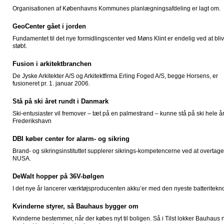
Organisationen af Københavns Kommunes planlægningsafdeling er lagt om.
GeoCenter gået i jorden
Fundamentet til det nye formidlingscenter ved Møns Klint er endelig ved at bli
støbt.
Fusion i arkitektbranchen
De Jyske Arkitekter A/S og Arkitektfirma Erling Foged A/S, begge Horsens, er
fusioneret pr. 1. januar 2006.
Stå på ski året rundt i Danmark
Ski-entusiaster vil fremover – tæt på en palmestrand – kunne stå på ski hele år
Frederikshavn
DBI køber center for alarm- og sikring
Brand- og sikringsinstituttet supplerer sikrings-kompetencerne ved at overtage
NUSA.
DeWalt hopper på 36V-bølgen
I det nye år lancerer værktøjsproducenten akku’er med den nyeste batteritekno
Kvinderne styrer, så Bauhaus bygger om
Kvinderne bestemmer, når der købes nyt til boligen. Så i Tilst lokker Bauhaus 