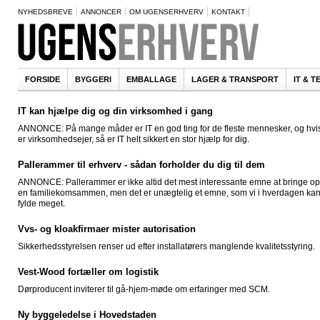
NYHEDSBREVE
ANNONCER
OM UGENSERHVERV
KONTAKT
FORSIDE
BYGGERI
EMBALLAGE
LAGER & TRANSPORT
IT & 
IT kan hjælpe dig og din virksomhed i gang
ANNONCE: På mange måder er IT en god ting for de fleste mennesker, og hvi
er virksomhedsejer, så er IT helt sikkert en stor hjælp for dig.
Pallerammer til erhverv - sådan forholder du dig til dem
ANNONCE: Pallerammer er ikke altid det mest interessante emne at bringe op 
en familiekomsammen, men det er unægtelig et emne, som vi i hverdagen ka
fylde meget.
Vvs- og kloakfirmaer mister autorisation
Sikkerhedsstyrelsen renser ud efter installatørers manglende kvalitetsstyring.
Vest-Wood fortæller om logistik
Dørproducent inviterer til gå-hjem-møde om erfaringer med SCM.
Ny byggeledelse i Hovedstaden