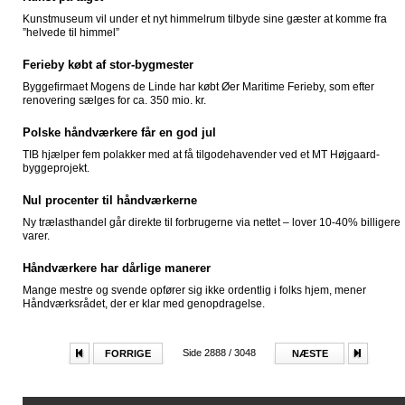
Kunstmuseum vil under et nyt himmelrum tilbyde sine gæster at komme fra
”helvede til himmel”
Ferieby købt af stor-bygmester
Byggefirmaet Mogens de Linde har købt Øer Maritime Ferieby, som efter
renovering sælges for ca. 350 mio. kr.
Polske håndværkere får en god jul
TIB hjælper fem polakker med at få tilgodehavender ved et MT Højgaard-
byggeprojekt.
Nul procenter til håndværkerne
Ny trælasthandel går direkte til forbrugerne via nettet – lover 10-40% billigere
varer.
Håndværkere har dårlige manerer
Mange mestre og svende opfører sig ikke ordentlig i folks hjem, mener
Håndværksrådet, der er klar med genopdragelse.
Side 2888 / 3048
FORRIGE
NÆSTE