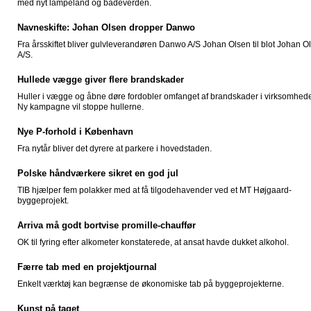
med nyt lampeland og badeverden.
Navneskifte: Johan Olsen dropper Danwo
Fra årsskiftet bliver gulvleverandøren Danwo A/S Johan Olsen til blot Johan O
A/S.
Hullede vægge giver flere brandskader
Huller i vægge og åbne døre fordobler omfanget af brandskader i virksomhed
Ny kampagne vil stoppe hullerne.
Nye P-forhold i København
Fra nytår bliver det dyrere at parkere i hovedstaden.
Polske håndværkere sikret en god jul
TIB hjælper fem polakker med at få tilgodehavender ved et MT Højgaard-
byggeprojekt.
Arriva må godt bortvise promille-chauffør
OK til fyring efter alkometer konstaterede, at ansat havde dukket alkohol.
Færre tab med en projektjournal
Enkelt værktøj kan begrænse de økonomiske tab på byggeprojekterne.
Kunst på taget