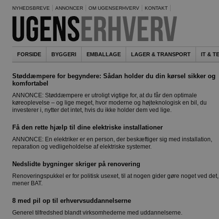
NYHEDSBREVE
ANNONCER
OM UGENSERHVERV
KONTAKT
FORSIDE
BYGGERI
EMBALLAGE
LAGER & TRANSPORT
IT & 
Støddæmpere for begyndere: Sådan holder du din kørsel sikker og
komfortabel
ANNONCE: Støddæmpere er utroligt vigtige for, at du får den optimale
køreoplevelse – og lige meget, hvor moderne og højteknologisk en bil, du
investerer i, nytter det intet, hvis du ikke holder dem ved lige.
Få den rette hjælp til dine elektriske installationer
ANNONCE: En elektriker er en person, der beskæftiger sig med installation,
reparation og vedligeholdelse af elektriske systemer.
Nedslidte bygninger skriger på renovering
Renoveringspukkel er for politisk usexet, til at nogen gider gøre noget ved det,
mener BAT.
8 med pil op til erhvervsuddannelserne
Generel tilfredshed blandt virksomhederne med uddannelserne.