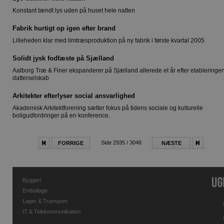
Konstant tændt lys uden på huset hele natten
Fabrik hurtigt op igen efter brand
Lilleheden klar med limtræsproduktion på ny fabrik i første kvartal 2005
Solidt jysk fodfæste på Sjælland
Aalborg Træ & Finer ekspanderer på Sjælland allerede et år efter etableringen
datterselskab
Arkitekter efterlyser social ansvarlighed
Akademisk Arkitektforening sætter fokus på tidens sociale og kulturelle
boligudfordringer på en konference.
Side 2935 / 3048
FORRIGE
NÆSTE
Byggeri
Emballage
Lager & Transport
IT & Telekommunikation