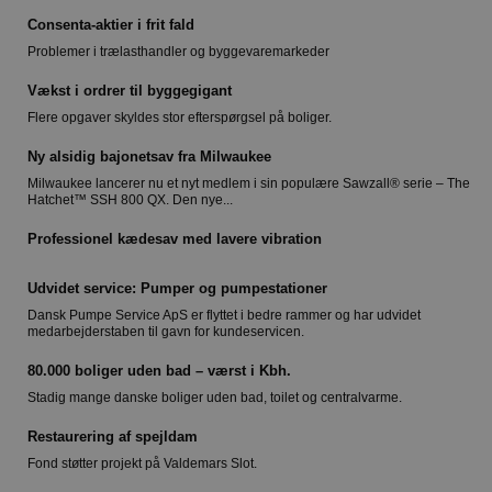
Consenta-aktier i frit fald
Problemer i trælasthandler og byggevaremarkeder
Vækst i ordrer til byggegigant
Flere opgaver skyldes stor efterspørgsel på boliger.
Ny alsidig bajonetsav fra Milwaukee
Milwaukee lancerer nu et nyt medlem i sin populære Sawzall® serie – The
Hatchet™ SSH 800 QX. Den nye...
Professionel kædesav med lavere vibration
Udvidet service: Pumper og pumpestationer
Dansk Pumpe Service ApS er flyttet i bedre rammer og har udvidet
medarbejderstaben til gavn for kundeservicen.
80.000 boliger uden bad – værst i Kbh.
Stadig mange danske boliger uden bad, toilet og centralvarme.
Restaurering af spejldam
Fond støtter projekt på Valdemars Slot.