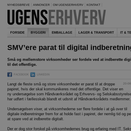
NYHEDSBREVE
ANNONCER
OM UGENSERHVERV
KONTAKT
FORSIDE
BYGGERI
EMBALLAGE
LAGER & TRANSPORT
IT & 
SMV’ere parat til digital indberetnin
Små og mellemstore virksomheder ser fordele ved at indberette digi
til det offentlige.
FACEBOOK
LINKEDIN
20-06
Langt de fleste små og store virksomheder er parat til at droppe
papiret, hvis der skal kommunikeres med det offentlige. Det viser en
ny undersøgelse som Håndværksrådet og Erhvervs- og Selskabsstyrels
har udført i fællesskab blandt et udsnit af Håndværksrådets medlemmer.
Undersøgelsen viser, at virksomhederne ser flere fordele i at gå over til
digitale indberetninger frem for at holde fast i papiret, der nemlig tid og p
at spare ved at indberette digitalt.
Der er dog stor forskel på virksomhedernes brug og erfaring med IT. Sek