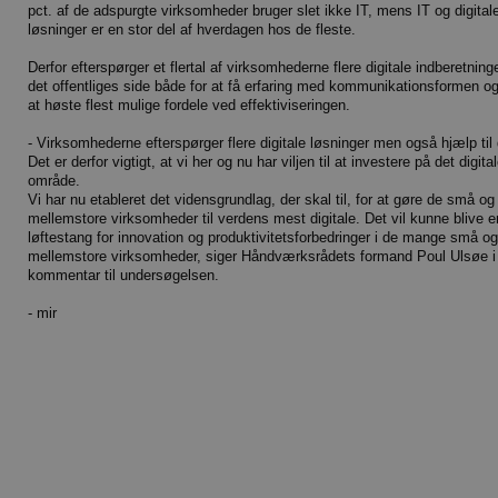
pct. af de adspurgte virksomheder bruger slet ikke IT, mens IT og digital
løsninger er en stor del af hverdagen hos de fleste.
Derfor efterspørger et flertal af virksomhederne flere digitale indberetninge
det offentliges side både for at få erfaring med kommunikationsformen og
at høste flest mulige fordele ved effektiviseringen.
- Virksomhederne efterspørger flere digitale løsninger men også hjælp til 
Det er derfor vigtigt, at vi her og nu har viljen til at investere på det digita
område.
Vi har nu etableret det vidensgrundlag, der skal til, for at gøre de små og
mellemstore virksomheder til verdens mest digitale. Det vil kunne blive e
løftestang for innovation og produktivitetsforbedringer i de mange små og
mellemstore virksomheder, siger Håndværksrådets formand Poul Ulsøe i
kommentar til undersøgelsen.
- mir