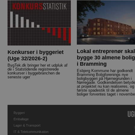
Lokal entreprenør skal
Konkurser i byggeriet
bygge 30 almene bolig
(Uge 32/2026-2)
i Bramming
BygTek.dk bringer her et udpluk af
de i Statstidende registrerede
Esbjerg Kommune har godkendt
konkurser i byggebranchen de
Bramming Boligforenings nye
seneste uger
boligbyggeri på Hjørnegrunden i
Nørregade. Godkendelsen betyde
at projektet nu kan realiseres, og
første spadestik til de almene
boliger forventes taget i novembe
Byggeri
Emballage
Lager & Transport
IT & Telekommunikation