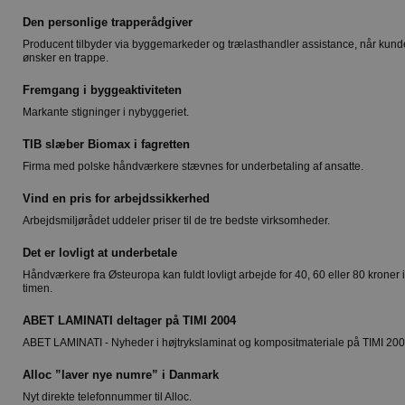
Den personlige trapperådgiver
Producent tilbyder via byggemarkeder og trælasthandler assistance, når kund
ønsker en trappe.
Fremgang i byggeaktiviteten
Markante stigninger i nybyggeriet.
TIB slæber Biomax i fagretten
Firma med polske håndværkere stævnes for underbetaling af ansatte.
Vind en pris for arbejdssikkerhed
Arbejdsmiljørådet uddeler priser til de tre bedste virksomheder.
Det er lovligt at underbetale
Håndværkere fra Østeuropa kan fuldt lovligt arbejde for 40, 60 eller 80 kroner i
timen.
ABET LAMINATI deltager på TIMI 2004
ABET LAMINATI - Nyheder i højtrykslaminat og kompositmateriale på TIMI 20
Alloc ”laver nye numre” i Danmark
Nyt direkte telefonnummer til Alloc.