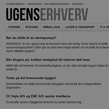
NYHEDSBREVE
ANNONCER
OM UGENSERHVERV
KONTAKT
FORSIDE
BYGGERI
EMBALLAGE
LAGER & TRANSPORT
IT & 
Bør du skifte til en varmepumpe?
ANNONCE: Er du i gang med at renovere hele din bolig, så du skal til at skifte
opvarmningssystem? Eller går du blot med nogle tanker om at skifte til et bedr
mere effektivt system?
Bliv klogere på, hvilken hastighed dit internet skal have
#### Når det kommer til internethastighed, er der sket utroligt meget i løbet af
sidste år.
Turbo på det kommunale byggeri
Enhedslisten vil sætte kommunalt nybyggeri øverst på den boligpolitiske
dagsorden.
CC Vejle A/S og ENC A/S samler kræfterne
To kendte navne i byggeriet forenes nu under samme tag.