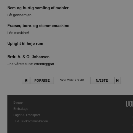
Nem og hurtig samling af møbler
i ét gennemløb
Fræser, bore- og stemmemaskine
i én maskine!
Uplight til høje rum
Brdr. A. & O. Johansen
- halvårsresultat offentliggjort.
Side 2948 / 3048
FORRIGE
NÆSTE
Byggeri
Emballage
Lager & Transport
IT & Telekommunikation