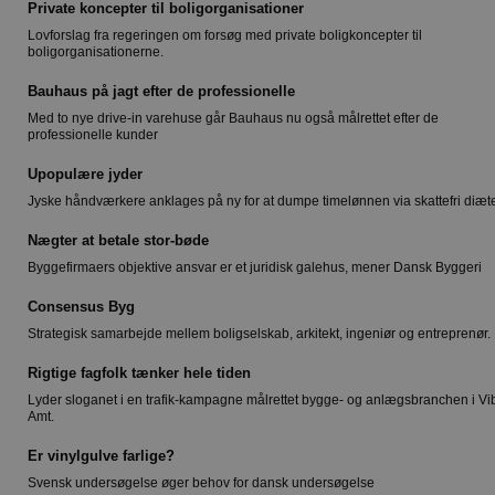
Private koncepter til boligorganisationer
Lovforslag fra regeringen om forsøg med private boligkoncepter til
boligorganisationerne.
Bauhaus på jagt efter de professionelle
Med to nye drive-in varehuse går Bauhaus nu også målrettet efter de
professionelle kunder
Upopulære jyder
Jyske håndværkere anklages på ny for at dumpe timelønnen via skattefri diæt
Nægter at betale stor-bøde
Byggefirmaers objektive ansvar er et juridisk galehus, mener Dansk Byggeri
Consensus Byg
Strategisk samarbejde mellem boligselskab, arkitekt, ingeniør og entreprenør.
Rigtige fagfolk tænker hele tiden
Lyder sloganet i en trafik-kampagne målrettet bygge- og anlægsbranchen i Vi
Amt.
Er vinylgulve farlige?
Svensk undersøgelse øger behov for dansk undersøgelse