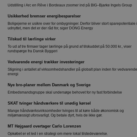
Udstilling i Arc en Rêve i Bordeaux zoomer ind på BIG–Bjarke Ingels Group
Usikkerhed bremser energibesparelser
Boligejerne er usikre over for ombygninger. Derfor bliver stort sparepotentiale 
udnyttet, men det er der råd for, siger DONG Energy
Tilskud til lærlinge virker
To ud af tre firmaer tager lærlinge på grund af tilskuddet på 50.000 kr., viser
rundspørge fra Dansk Byggeri
Vedvarende energi trækker investeringer
Stigning i antallet af virksomhedshandler på globalt plan inden for vedvarend
energi
Nye bro-planer mellem Danmark og Sverige
Embedsmandsgruppe skal undersøge behovet for ny fast forbindelse
SKAT tvinger håndværkere til unødig kørsel
Mange håndværksvirksomheder tvinges til at køre både økonomisk og
miljømæssigt uforsvarligt. Og betale dyrt, hvis de ikke gør.
MT Højgaard overtager Carlo Lorenzen
Opkøbet er et led i en strategi om mere lokal tilstedeværelse.