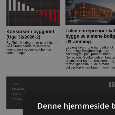
Lokal entreprenør skal
Konkurser i byggeriet
bygge 30 almene bolig
(Uge 32/2026-2)
i Bramming
BygTek.dk bringer her et udpluk af
de i Statstidende registrerede
Esbjerg Kommune har godkendt
konkurser i byggebranchen de
Bramming Boligforenings nye
seneste uger
boligbyggeri på Hjørnegrunden i
Nørregade. Godkendelsen betyde
at projektet nu kan realiseres, og
første spadestik til de almene
boliger forventes taget i novembe
Byggeri
Emballage
Lager & Transport
IT & Telekommunikation
Denne hjemmeside b