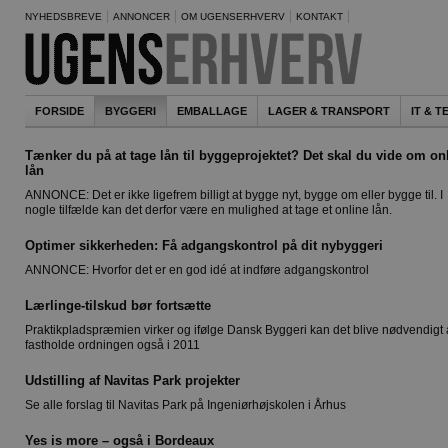
NYHEDSBREVE
ANNONCER
OM UGENSERHVERV
KONTAKT
FORSIDE
BYGGERI
EMBALLAGE
LAGER & TRANSPORT
IT & 
Tænker du på at tage lån til byggeprojektet? Det skal du vide om on
lån
ANNONCE: Det er ikke ligefrem billigt at bygge nyt, bygge om eller bygge til. I
nogle tilfælde kan det derfor være en mulighed at tage et online lån.
Optimer sikkerheden: Få adgangskontrol på dit nybyggeri
ANNONCE: Hvorfor det er en god idé at indføre adgangskontrol
Lærlinge-tilskud bør fortsætte
Praktikpladspræmien virker og ifølge Dansk Byggeri kan det blive nødvendigt 
fastholde ordningen også i 2011
Udstilling af Navitas Park projekter
Se alle forslag til Navitas Park på Ingeniørhøjskolen i Århus
Yes is more – også i Bordeaux