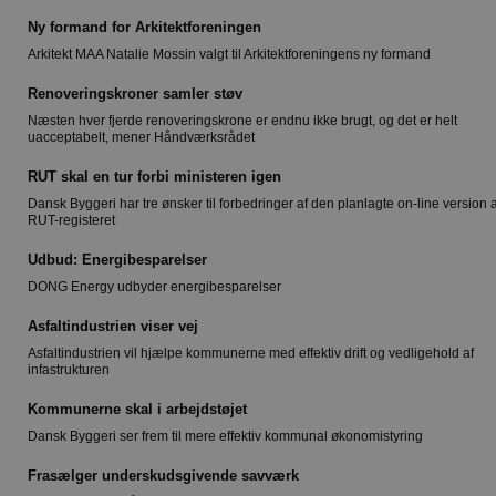
Ny formand for Arkitektforeningen
Arkitekt MAA Natalie Mossin valgt til Arkitektforeningens ny formand
Renoveringskroner samler støv
Næsten hver fjerde renoveringskrone er endnu ikke brugt, og det er helt
uacceptabelt, mener Håndværksrådet
RUT skal en tur forbi ministeren igen
Dansk Byggeri har tre ønsker til forbedringer af den planlagte on-line version a
RUT-registeret
Udbud: Energibesparelser
DONG Energy udbyder energibesparelser
Asfaltindustrien viser vej
Asfaltindustrien vil hjælpe kommunerne med effektiv drift og vedligehold af
infastrukturen
Kommunerne skal i arbejdstøjet
Dansk Byggeri ser frem til mere effektiv kommunal økonomistyring
Frasælger underskudsgivende savværk