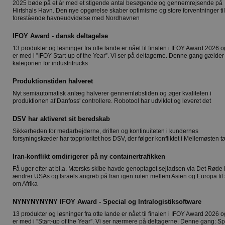
2025 bøde på et år med et stigende antal besøgende og gennemrejsende på
Hirtshals Havn. Den nye opgørelse skaber optimisme og store forventninger ti
forestående havneudvidelse med Nordhavnen
IFOY Award - dansk deltagelse
13 produkter og løsninger fra otte lande er nået til finalen i IFOY Award 2026 og
er med i ”IFOY Start-up of the Year”. Vi ser på deltagerne. Denne gang gælder
kategorien for industritrucks
Produktionstiden halveret
Nyt semiautomatisk anlæg halverer gennemløbstiden og øger kvaliteten i
produktionen af Danfoss' controllere. Robotool har udviklet og leveret det
DSV har aktiveret sit beredskab
Sikkerheden for medarbejderne, driften og kontinuiteten i kundernes
forsyningskæder har topprioritet hos DSV, der følger konfliktet i Mellemøsten t
Iran-konflikt omdirigerer på ny containertrafikken
Få uger efter at bl.a. Mærsks skibe havde genoptaget sejladsen via Det Røde 
ændrer USAs og Israels angreb på Iran igen ruten mellem Asien og Europa til
om Afrika
NYNYNYNYNY IFOY Award - Special og Intralogistiksoftware
13 produkter og løsninger fra otte lande er nået til finalen i IFOY Award 2026 og
er med i ”Start-up of the Year”. Vi ser nærmere på deltagerne. Denne gang: Sp