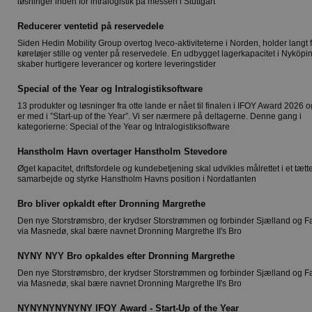
løsninger inden for intralogistik på messen i Stuttgart
Reducerer ventetid på reservedele
Siden Hedin Mobility Group overtog Iveco-aktiviteterne i Norden, holder langt 
køretøjer stille og venter på reservedele. En udbygget lagerkapacitet i Nyköpi
skaber hurtigere leverancer og kortere leveringstider
Special of the Year og Intralogistiksoftware
13 produkter og løsninger fra otte lande er nået til finalen i IFOY Award 2026 og
er med i ”Start-up of the Year”. Vi ser nærmere på deltagerne. Denne gang i
kategorierne: Special of the Year og Intralogistiksoftware
Hanstholm Havn overtager Hanstholm Stevedore
Øget kapacitet, driftsfordele og kundebetjening skal udvikles målrettet i et tætt
samarbejde og styrke Hanstholm Havns position i Nordatlanten
Bro bliver opkaldt efter Dronning Margrethe
Den nye Storstrømsbro, der krydser Storstrømmen og forbinder Sjælland og Fa
via Masnedø, skal bære navnet Dronning Margrethe II's Bro
NYNY NYY Bro opkaldes efter Dronning Margrethe
Den nye Storstrømsbro, der krydser Storstrømmen og forbinder Sjælland og Fa
via Masnedø, skal bære navnet Dronning Margrethe II's Bro
NYNYNYNYNYNY IFOY Award - Start-Up of the Year