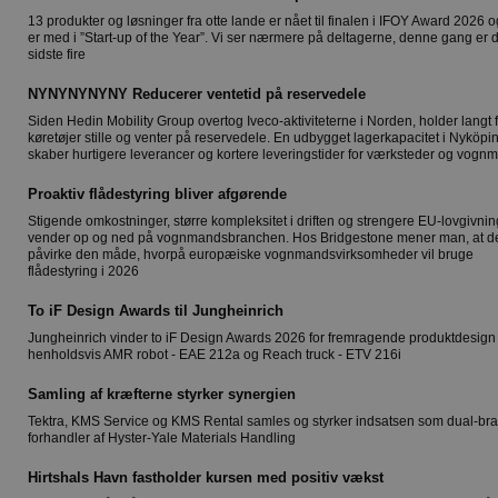
13 produkter og løsninger fra otte lande er nået til finalen i IFOY Award 2026 og
er med i ”Start-up of the Year”. Vi ser nærmere på deltagerne, denne gang er 
sidste fire
NYNYNYNYNY Reducerer ventetid på reservedele
Siden Hedin Mobility Group overtog Iveco-aktiviteterne i Norden, holder langt 
køretøjer stille og venter på reservedele. En udbygget lagerkapacitet i Nyköpi
skaber hurtigere leverancer og kortere leveringstider for værksteder og vog
Proaktiv flådestyring bliver afgørende
Stigende omkostninger, større kompleksitet i driften og strengere EU-lovgivnin
vender op og ned på vognmandsbranchen. Hos Bridgestone mener man, at det
påvirke den måde, hvorpå europæiske vognmandsvirksomheder vil bruge
flådestyring i 2026
To iF Design Awards til Jungheinrich
Jungheinrich vinder to iF Design Awards 2026 for fremragende produktdesign 
henholdsvis AMR robot - EAE 212a og Reach truck - ETV 216i
Samling af kræfterne styrker synergien
Tektra, KMS Service og KMS Rental samles og styrker indsatsen som dual-br
forhandler af Hyster-Yale Materials Handling
Hirtshals Havn fastholder kursen med positiv vækst