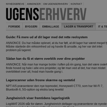
NYHEDSBREVE
ANNONCER
OM UGENSERHVERV
KONTAKT
FORSIDE
BYGGERI
EMBALLAGE
LAGER & TRANSPORT
IT & 
Guide: Få mere ud af dit lager med det rette reolsystem
ANNONCE: Du har måske oplevet, at du har følt, at dit lager har været meget fy
Måske startede din virksomhed ud og havde få ansatte, og her var det intet
problem på lageret.
Sådan kan du få et større overblik over dine projekter
ANNONCE: Når man har mange bolde i luften på én gang, kan det være svært
finde hoved og hale i alle ens projekter, og før man ved af det, har man mistet
overblikket over alt, hvad man havde gang i.
Lagerscanner uden frosne skærme og ventetid
NPT A/S præsenterer den nye topmodel, Honeywell CT70, som har Wi-Fi 7,
Bluetooth 6, 5G-option og ekstra lang levetid
Jungheinrich viser fremtidens lagerlogistik
LogiMAT 2026 står for døren. Jungheinrich deltager og præsenterer de nyeste