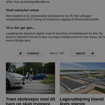
of the Year og Intralogistiksoftware
Shell-netværket vokser
Med opkøbet af 21 ubemandede tankstationer fra HK Olie udbygger
energiselskabet DCC Energi nu bilisternes adgang til Shells brændstoffer.
Så er den gal igen...
Langfingrede danskere stjæler hvert år tusindvis af mælkekasser fra Arla. Nu
donerer mejeriet 5 kroner til børn og unges maddannelse for hver kasse, der b
leveret tilbage igen
Side 13 / 387
FORRIGE
NÆSTE
Træn skolevejen med dit
Lagerudlejning blandt
barn og skab tryggere
årets største