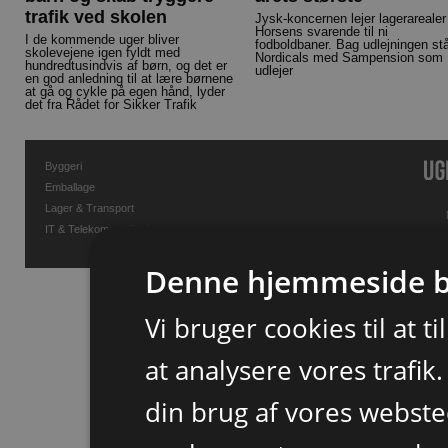
trafik ved skolen
Jysk-koncernen lejer lagerarealer 
Horsens svarende til ni
I de kommende uger bliver
fodboldbaner. Bag udlejningen st
skolevejene igen fyldt med
Nordicals med Sampension som
hundredtusindvis af børn, og det er
udlejer
en god anledning til at lære børnene
at gå og cykle på egen hånd, lyder
det fra Rådet for Sikker Trafik
Byggeri
Emballage
Lager & Transport
IT & Telekommunikation
Denne hjemmeside b
Vi bruger cookies til at t
at analysere vores trafik
din brug af vores webst