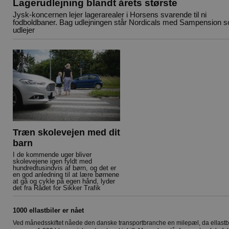
Lagerudlejning blandt årets største
Jysk-koncernen lejer lagerarealer i Horsens svarende til ni
fodboldbaner. Bag udlejningen står Nordicals med Sampension 
udlejer
Træn skolevejen med dit
barn
I de kommende uger bliver
skolevejene igen fyldt med
hundredtusindvis af børn, og det er
en god anledning til at lære børnene
at gå og cykle på egen hånd, lyder
det fra Rådet for Sikker Trafik
1000 ellastbiler er nået
Ved månedsskiftet nåede den danske transportbranche en milepæl, da ellastb