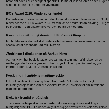
betonenheder, der er designet specifikt til formålet, viser allerede efter ti uger e
sundt biologisk miljø under havoverfladen
IFOY Award 2026: Vinderne er fundet
De bedste innovative løsninger inden for intralogistik er blevet udvalgt: I Stuttg
blev vinderne af IFOY Award 2026 fra fem lande hædret foran omkring 150 gæ
fra industrien, den akademiske verden, politik og medierne
Panattoni udvikler nyt domicil til Biofarma i Ringsted
Nyt build-to-own domicil skal understøtte Biofarmas fortsatte vækst inden for
specialiseret healthcare-logistik i Norden
Ændringer i direktionen på Aarhus Havn
Aarhus Havn har besluttet at ændre sammensætningen af direktionen og
nedlægger derfor stillingen som chief project officer, cpo. På den baggrund
fratræder Henrik Munch Jensen sin stilling
Forskning i fremtidens maritime sektor
Lektor i politik og forvaltning Lena Brogaard står i spidsen for et nyt
forskningsprojekt, der samler eksperter fra hele universitetet om fremtidens
maritime udfordringer
Elektrisk fremtid er på plads
To enorme batteripakker bliver hjertet i Molslinjens grønne omstilling af
hurtigfærgerne. BOS Power er valgt til at bygge batterierne til verdens største