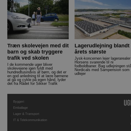
Træn skolevejen med dit
Lagerudlejning blandt
barn og skab tryggere
årets største
trafik ved skolen
Jysk-koncernen lejer lagerarealer 
Horsens svarende til ni
I de kommende uger bliver
fodboldbaner. Bag udlejningen st
skolevejene igen fyldt med
Nordicals med Sampension som
hundredtusindvis af børn, og det er
udlejer
en god anledning til at lære børnene
at gå og cykle på egen hånd, lyder
det fra Rådet for Sikker Trafik
Byggeri
Emballage
Lager & Transport
IT & Telekommunikation