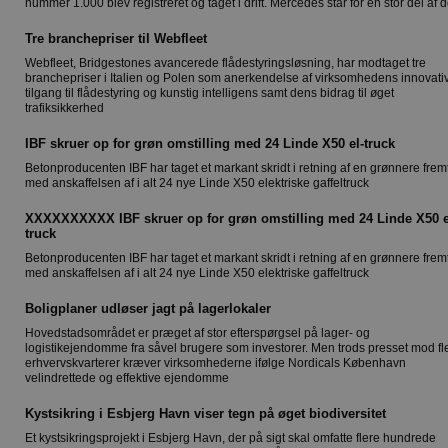
nummer 1.000 blev registreret og taget i drift. Mercedes står for en stor del af
Tre branchepriser til Webfleet
Webfleet, Bridgestones avancerede flådestyringsløsning, har modtaget tre
branchepriser i Italien og Polen som anerkendelse af virksomhedens innovati
tilgang til flådestyring og kunstig intelligens samt dens bidrag til øget
trafiksikkerhed
IBF skruer op for grøn omstilling med 24 Linde X50 el-truck
Betonproducenten IBF har taget et markant skridt i retning af en grønnere frem
med anskaffelsen af i alt 24 nye Linde X50 elektriske gaffeltruck
XXXXXXXXXX IBF skruer op for grøn omstilling med 24 Linde X50 e
truck
Betonproducenten IBF har taget et markant skridt i retning af en grønnere frem
med anskaffelsen af i alt 24 nye Linde X50 elektriske gaffeltruck
Boligplaner udløser jagt på lagerlokaler
Hovedstadsområdet er præget af stor efterspørgsel på lager- og
logistikejendomme fra såvel brugere som investorer. Men trods presset mod fl
erhvervskvarterer kræver virksomhederne ifølge Nordicals København
velindrettede og effektive ejendomme
Kystsikring i Esbjerg Havn viser tegn på øget biodiversitet
Et kystsikringsprojekt i Esbjerg Havn, der på sigt skal omfatte flere hundrede