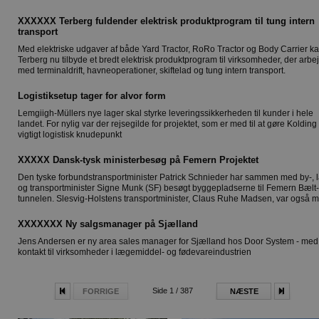
XXXXXX Terberg fuldender elektrisk produktprogram til tung intern
transport
Med elektriske udgaver af både Yard Tractor, RoRo Tractor og Body Carrier k
Terberg nu tilbyde et bredt elektrisk produktprogram til virksomheder, der arbe
med terminaldrift, havneoperationer, skiftelad og tung intern transport.
Logistiksetup tager for alvor form
Lemgiigh-Müllers nye lager skal styrke leveringssikkerheden til kunder i hele
landet. For nylig var der rejsegilde for projektet, som er med til at gøre Kolding t
vigtigt logistisk knudepunkt
XXXXX Dansk-tysk ministerbesøg på Femern Projektet
Den tyske forbundstransportminister Patrick Schnieder har sammen med by-, 
og transportminister Signe Munk (SF) besøgt byggepladserne til Femern Bælt-
tunnelen. Slesvig-Holstens transportminister, Claus Ruhe Madsen, var også 
XXXXXXX Ny salgsmanager på Sjælland
Jens Andersen er ny area sales manager for Sjælland hos Door System - med
kontakt til virksomheder i lægemiddel- og fødevareindustrien
Side 1 / 387
FORRIGE
NÆSTE