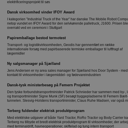
elektrificeringsprojekt til søs
Dansk virksomhed vinder IFOY Award
I kategorien ”Industrial Truck of the Year” har danske The Mobile Robot Comp
netop vundet en IFOY Award for den selvkørende palletruck, J1600. Prisen bl
overrakt ved en ceremoni i Stuttgart
Papiremballage bestod termotest
Transport- og logistikvirksomheden, Geodis har gennemført en række
internationale forsøg med papirbaserede termiske emballager til luftfragt af
lægemidler
Ny salgsmanager på Sjælland
Jens Andersen er ny area sales manager for Sjælland hos Door System - med
kontakt til virksomheder i lægemiddel- og fødevareindustrien
Dansk-tysk ministerbesøg på Femern Projektet
Den tyske forbundstransportminister Patrick Schnieder har sammen med by-, 
og transportminister Signe Munk (SF) besøgt byggepladserne til Femern Bælt-
tunnelen. Slesvig-Holstens transportminister, Claus Ruhe Madsen, var også 
Terberg fuldender elektrisk produktprogram
Med elektriske udgaver af både Yard Tractor, RoRo Tractor og Body Carrier k
Terberg nu tilbyde et bredt elektrisk produktprogram til virksomheder, der arbe
med terminaldrift, havneoperationer, skiftelad og tung intern transport