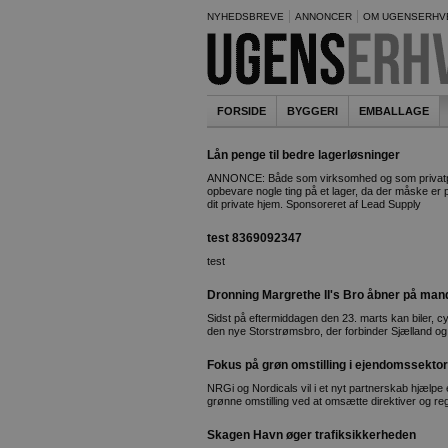
NYHEDSBREVE
ANNONCER
OM UGENSERHV
FORSIDE
BYGGERI
EMBALLAGE
Lån penge til bedre lagerløsninger
ANNONCE: Både som virksomhed og som privatpe
opbevare nogle ting på et lager, da der måske er 
dit private hjem. Sponsoreret af Lead Supply
test 8369092347
test
Dronning Margrethe II's Bro åbner på man
Sidst på eftermiddagen den 23. marts kan biler, 
den nye Storstrømsbro, der forbinder Sjælland o
Fokus på grøn omstilling i ejendomssekto
NRGi og Nordicals vil i et nyt partnerskab hjæl
grønne omstilling ved at omsætte direktiver og reg
Skagen Havn øger trafiksikkerheden