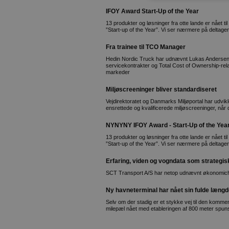
IFOY Award Start-Up of the Year
13 produkter og løsninger fra otte lande er nået ti
”Start-up of the Year”. Vi ser nærmere på deltager
Fra trainee til TCO Manager
Hedin Nordic Truck har udnævnt Lukas Andersen
servicekontrakter og Total Cost of Ownership-rela
markeder
Miljøscreeninger bliver standardiseret
Vejdirektoratet og Danmarks Miljøportal har udviklet
ensrettede og kvalificerede miljøscreeninger, når
NYNYNY IFOY Award - Start-Up of the Yea
13 produkter og løsninger fra otte lande er nået ti
”Start-up of the Year”. Vi ser nærmere på deltager
Erfaring, viden og vogndata som strategi
SCT Transport A/S har netop udnævnt økonomichef
Ny havneterminal har nået sin fulde læng
Selv om der stadig er et stykke vej til den komme
milepæl nået med etableringen af 800 meter spun