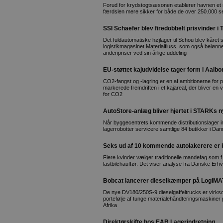
Forud for krydstogtsæsonen etablerer havnen et n
færdslen mere sikker for både de over 250.000 se
SSI Schaefer blev firedobbelt prisvinder i
Det fuldautomatiske højlager til Schou blev kåret
logistikmagasinet Materialfluss, som også beløn
andenpriser ved sin årlige uddeling
EU-støttet kajudvidelse tager form i Aalbo
CO2-fangst og -lagring er en af ambitionerne for p
markerede fremdriften i et kajareal, der bliver en 
for CO2
AutoStore-anlæg bliver hjertet i STARKs n
Når byggecentrets kommende distributionslager in
lagerrobotter servicere samtlige 84 butikker i D
Seks ud af 10 kommende autolakerere er 
Flere kvinder vælger traditionelle mandefag som f
lastbilchauffør. Det viser analyse fra Danske Er
Bobcat lancerer dieselkæmper på LogiMA
De nye DV180/250S-9 dieselgaffeltrucks er virk
portefølje af tunge materialehåndteringsmaskiner
Afrika
Direktørskifte hos EAB Lagerindretning