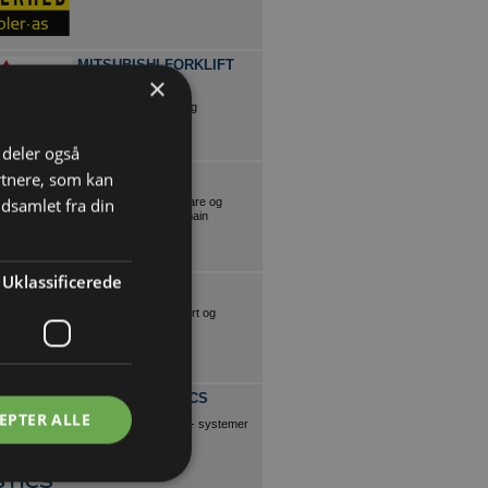
MITSUBISHI FORKLIFT
×
TRUCKS
Materialehåndtering og
logistikløsninger
i deler også
TECSYS
rtnere, som kan
dsamlet fra din
Tecsys leverer software og
hardware til supply chain
Uklassificerede
EUC LILLEBÆLT
Kurser: lager, transport og
gaffeltruck
CONSAFE LOGISTICS
EPTER ALLE
Lagerstyrings- og kontrol- systemer
(WMS & WCS)