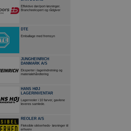
Effektive dør/port-løsninger.
Brancheekspert og rådgiver
DTE
Emballage med fremsyn
JUNGHEINRICH
DANMARK A/S
Eksperter i lagerindretning og
materialehåndtering
HANS HØJ
LAGERINVENTAR
Lagerreoler i 10 farver, gavlene
leveres samlede.
REOLER A/S
Fleksible sikkerheds- løsninger til
erhverv