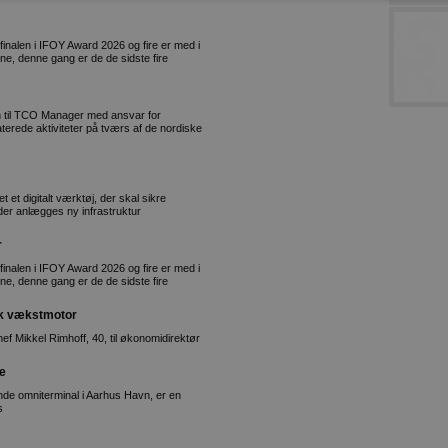
l finalen i IFOY Award 2026 og fire er med i
ne, denne gang er de de sidste fire
 til TCO Manager med ansvar for
terede aktiviteter på tværs af de nordiske
 et digitalt værktøj, der skal sikre
 der anlægges ny infrastruktur
r
l finalen i IFOY Award 2026 og fire er med i
ne, denne gang er de de sidste fire
sk vækstmotor
 Mikkel Rimhoff, 40, til økonomidirektør
de
nde omniterminal i Aarhus Havn, er en
s