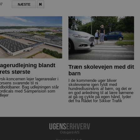
87
NÆSTE
agerudlejning blandt
Træn skolevejen med dit
rets største
barn
ysk-koncernen lejer lagerarealer i
I de kommende uger bliver
orsens svarende til ni
skolevejene igen fyldt med
odboldbaner. Bag udlejningen står
hundredtusindvis af børn, og det er
ordicals med Sampension som
en god anledning til at lære børnene
lejer
at gå og cykle på egen hånd, lyder
det fra Rådet for Sikker Trafik
Odsgard A/S