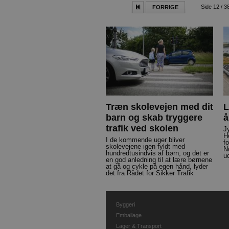
Side 12 / 3
FORRIGE
Træn skolevejen med dit
L
barn og skab tryggere
å
trafik ved skolen
J
H
I de kommende uger bliver
f
skolevejene igen fyldt med
N
hundredtusindvis af børn, og det er
ud
en god anledning til at lære børnene
at gå og cykle på egen hånd, lyder
det fra Rådet for Sikker Trafik
Byggeri
Emballage
Lager & Transport