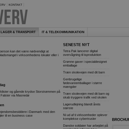
ERV
KONTAKT
LAGER & TRANSPORT
IT & TELEKOMMUNIKATION
SENESTE NYT
Tetra Pak lancerer digital
rson kan det være nødvendigt at
overvågning til isproduktion
pladsmangel i virksomhedens lokaler eller i
Grønne gaver i specialdesignet
emballage
Træn skolevejen med dit barn
Genbrugelige
fødevareemballager i større
dag
mængder
cyklister og gående krydse Storstrømmen på
Træn skolevejen med dit barn og
g Falster via Masnedø
skab tryggere trafik ved skolen
Lagerudlejning blandt årets
ren
største
pe ejendomsbesiddere i Danmark med den
Ni ud af ti virksomheder oplever
ler til en business case
komplekse cybertrusler
BROCHU
Danske soldater har arbejdet på