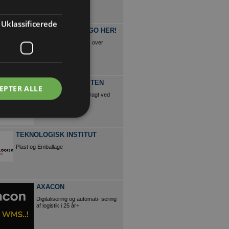
Uklassificerede
FÅ NAVN OG LOGO HER!
Denne annonce vises over
20.000 gange årligt
PRIVATGROSSISTEN
EPTER ALLE
Køb VVS online - Fri fragt ved
køb over Kr. 599,-
TEKNOLOGISK INSTITUT
Plast og Emballage
AXACON
Digitalisering og automati- sering
af logistik i 25 år+