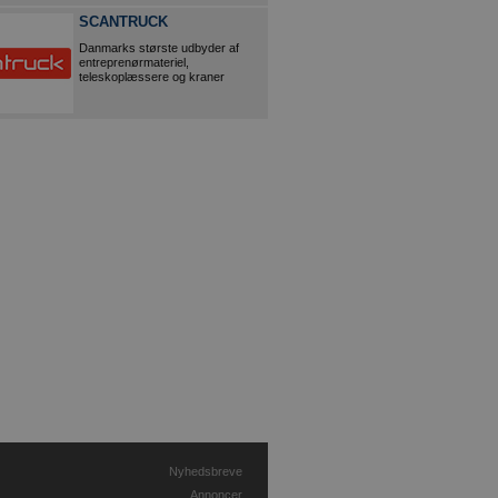
SCANTRUCK
Danmarks største udbyder af
entreprenørmateriel,
teleskoplæssere og kraner
Nyhedsbreve
Annoncer