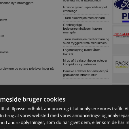
overvågning til isproduktion
 uddanne nye brolæggere
Grønne gaver i specialdesignet
emballage
Træn skolevejen med dit barn
pgaver
Genbrugelige
fødevareemballager i større
mængder
sen
Træn skolevejen med dit barn og
skab tryggere trafik ved skolen
Lagerudlejning blandt årets
jemløse
største
Ni ud af ti virksomheder oplever
komplekse cybertrusler
rojektere og opføre toiletbygninger på
Danske soldater har arbejdet på
grønlandsk infrastruktur
MEST LÆSTE
 af ejendomme ved Funder-Hårup
Ny Sennebogenspecialist til
skrot og affald
meside bruger cookies
nde
Lokal entreprenør skal bygge 30
l højestbydende
almene boliger i Bramming
til at tilpasse indhold, annoncer og til at analysere vores trafik. V
Kaospilot skal skabe kreative
in brug af vores websted med vores annoncerings- og analysepa
t
arkitektledere i Aarhus
d andre oplysninger, som du har givet dem, eller som de har in
or Map Danmark og deres 75 medarbejdere.
Chef i Forsvarets Materiel- og
dardemballage med brask og bram, et
Indkøbsstyrelse tiltalt for