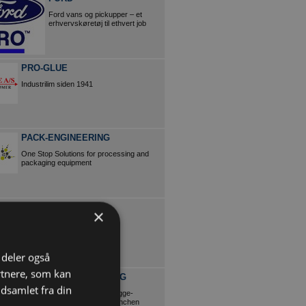
Ford vans og pickupper – et
erhvervskøretøj til ethvert job
PRO-GLUE
Industrilim siden 1941
PACK-ENGINEERING
One Stop Solutions for processing and
packaging equipment
HUBERGROUP
×
More than just ink …
i deler også
rtnere, som kan
BUNDGAARD BYG
dsamlet fra din
Vi er din partner til bygge-
projekter i logistik branchen