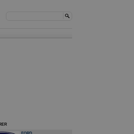
RER
FORD