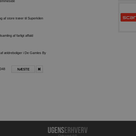
hjemmeside
f store træer til Superkilen
ing af farligt affald
f ældreboliger i De Gamles By
3048
NÆSTE
Odsgard A/S