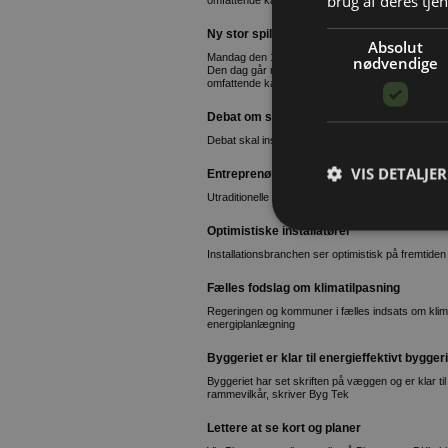
brug af deres tjen
omfattende katalog og en yderst ambitiøs målsæt
Ny stor spiller går ind i emballagemarkede
Absolut
Mandag den 17. april er en ganske særlig dag f
nødvendige
Den dag går man nemlig ind i segmentet for stan
omfattende katalog og en yderst ambitiøs målsæt
Debat om skiltning i Herning
Debat skal inspirerer og vejlede bygherre og grun
VIS DETALJER
Entreprenør tager kunden i hånden
Utraditionelle koncepter skaber travlhed hos Tøn
Optimistiske installatører
Installationsbranchen ser optimistisk på fremtiden
Fælles fodslag om klimatilpasning
Regeringen og kommuner i fælles indsats om klima
energiplanlægning
Byggeriet er klar til energieffektivt byggeri
Byggeriet har set skriften på væggen og er klar til
rammevilkår, skriver Byg Tek
Lettere at se kort og planer