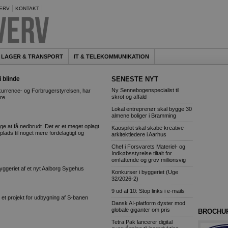
ERV
KONTAKT
LAGER & TRANSPORT
IT & TELEKOMMUNIKATION
 blinde
SENESTE NYT
Ny Sennebogenspecialist til
urrence- og Forbrugerstyrelsen, har
skrot og affald
re.
Lokal entreprenør skal bygge 30
almene boliger i Bramming
at få nedbrudt. Det er et meget oplagt
Kaospilot skal skabe kreative
lads til noget mere fordelagtigt og
arkitektledere i Aarhus
Chef i Forsvarets Materiel- og
Indkøbsstyrelse tiltalt for
omfattende og grov millionsvig
yggeriet af et nyt Aalborg Sygehus
Konkurser i byggeriet (Uge
32/2026-2)
9 ud af 10: Stop links i e-mails
et projekt for udbygning af S-banen
Dansk AI-platform dyster mod
globale giganter om pris
BROCHU
Tetra Pak lancerer digital