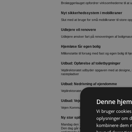
Brolæggerlauget opfordrer virksomhederne til at
Nyt sikkerhedssystem i mobilkraner
Slut med at bruge for små mobilkraner til store o
Udlejere vil renovere
Udlejere ønsker fart på renoveringen af boligmas
Hjemløse får egen bolig
Millionstøtte til forsøg med fast og egen bolig til h
Udbud: Opførelse af toiletbygninger
Vejdirektoratet udbyder opgaven med at designe, p
rastepladser
Udbud: Nedrivning af ejendomme
Vejdirektoratet udbyder opgaven med nedrivning
Denne hjem
Udbud: Vejen Kommune sælger byggegru
Vejen Kommune sælger kommunale parcelhuse ti
Vi bruger cookies 
oplysninger om d
Ny stor spiller går ind i emballagemarkede
kombinere dem me
Mandag den 17. april er en ganske særlig dag f
Den dag går man nemlig ind i segmentet for stan