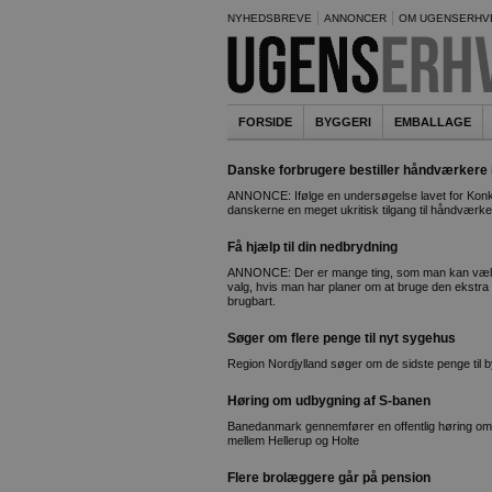
NYHEDSBREVE
ANNONCER
OM UGENSERHV
FORSIDE
BYGGERI
EMBALLAGE
Danske forbrugere bestiller håndværkere i
ANNONCE: Ifølge en undersøgelse lavet for Konk
danskerne en meget ukritisk tilgang til håndværke
Få hjælp til din nedbrydning
ANNONCE: Der er mange ting, som man kan vælge 
valg, hvis man har planer om at bruge den ekstra p
brugbart.
Søger om flere penge til nyt sygehus
Region Nordjylland søger om de sidste penge til b
Høring om udbygning af S-banen
Banedanmark gennemfører en offentlig høring om 
mellem Hellerup og Holte
Flere brolæggere går på pension