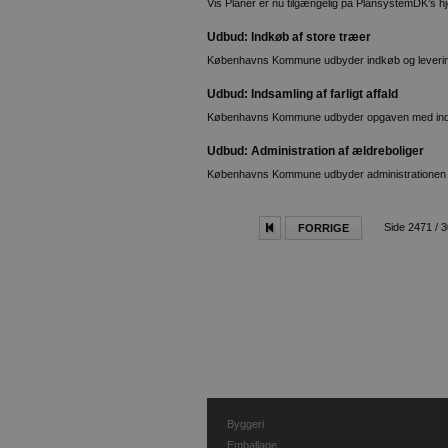
Vis Planer er nu tilgængelig på PlansystemDK’s 
Udbud: Indkøb af store træer
Københavns Kommune udbyder indkøb og levering a
Udbud: Indsamling af farligt affald
Københavns Kommune udbyder opgaven med indsaml
Udbud: Administration af ældreboliger
Københavns Kommune udbyder administrationen a
Side 2471 / 
FORRIGE
Byggeri
Emballage