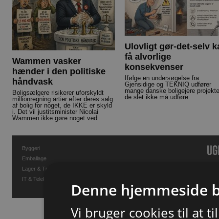
Ulovligt gør-det-selv 
få alvorlige
Wammen vasker
konsekvenser
hænder i den politiske
Ifølge en undersøgelse fra
håndvask
Gjensidige og TEKNIQ udfører
mange danske boligejere projekte
Boligsælgere risikerer uforskyldt
de slet ikke må udføre
millionregning årtier efter deres salg
af bolig for noget, de IKKE er skyld
i. Det vil justitsminister Nicolai
Wammen ikke gøre noget ved
Byggeri
Emballage
Lager & Transport
IT & Telekommunikation
Denne hjemmeside b
Vi bruger cookies til at t