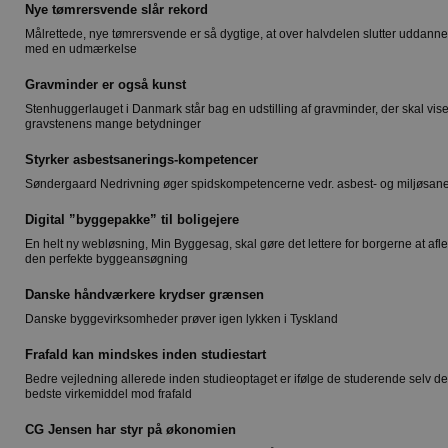
Nye tømrersvende slår rekord
Målrettede, nye tømrersvende er så dygtige, at over halvdelen slutter uddann
med en udmærkelse
Gravminder er også kunst
Stenhuggerlauget i Danmark står bag en udstilling af gravminder, der skal vis
gravstenens mange betydninger
Styrker asbestsanerings-kompetencer
Søndergaard Nedrivning øger spidskompetencerne vedr. asbest- og miljøsane
Digital ”byggepakke” til boligejere
En helt ny webløsning, Min Byggesag, skal gøre det lettere for borgerne at afl
den perfekte byggeansøgning
Danske håndværkere krydser grænsen
Danske byggevirksomheder prøver igen lykken i Tyskland
Frafald kan mindskes inden studiestart
Bedre vejledning allerede inden studieoptaget er ifølge de studerende selv de
bedste virkemiddel mod frafald
CG Jensen har styr på økonomien