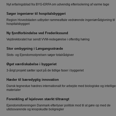
Nyt erfaringsblad fra BYG-ERFA om udvendig efterisolering af varme tage
Søger ingeniører til hospitalsbyggeri
Region Hovedstaden udbyder rammeaftale vedrørende ingeniørrådgivning til
hospitalsbyggeri
Ny fjordforbindelse ved Frederikssund
Vejdirektoratet har sendt VVM-redegørelse i offentlig høring
Stor ombygning i Løngangsstræde
Slots- og Ejendomsstyrelsen søger totalrådgiver
Øget værdiskabelse i byggeriet
3-årigt projekt sætter spot på de tidlige faser i byggeriet
Hæder til bæredygtig innovation
Dansk tegnestue hædres internationalt for arbejde med biologiske og intellige
materialer
Forenkling af lejeloven stærkt tiltrængt
Ejendomsforeningen Danmark efterlyser politisk mod til at gøre op med de
utidssvarende og knopskudte boligregler