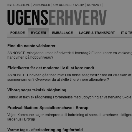
NYHEDSBREVE
ANNONCER
OM UGENSERHVERV
KONTAKT
FORSIDE
BYGGERI
EMBALLAGE
LAGER & TRANSPORT
IT & 
Find din næste vådskærer
ANNONCE: Arbejder du med håndværk til hverdag? Eller du bare en vaskeæ
handymen på hobbyniveau?
Elektrikeren får det moderne liv til at køre rundt
ANNONCE: Er ovnen gået ned midt i en fødselsdagsfest? Stod dit køleskab af 
sommervarmen? Overvejer du at skifte til grønnere alternativer?
Viborg søger teknisk rådgivning
Udbud af teknisk rådgivning i forbindelse med udbygning af Vestervang Skole
Prækvalifikation: Specialbørnehave i Brørup
Vejen Kommune søger entreprenør til indretning af specialbørnehave i tidliger
lægehus i Brørup
Varme tage - efterisolering og fugtforhold