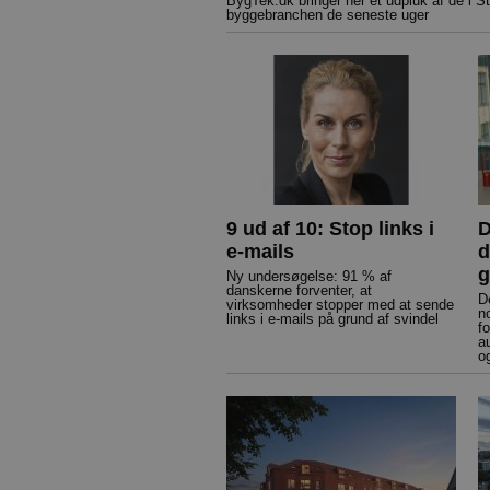
BygTek.dk bringer her et udpluk af de i St
byggebranchen de seneste uger
9 ud af 10: Stop links i
D
e-mails
d
g
Ny undersøgelse: 91 % af
danskerne forventer, at
D
virksomheder stopper med at sende
n
links i e-mails på grund af svindel
f
a
o