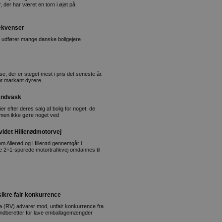
 der har været en torn i øjet på
sekvenser
 udfører mange danske boligejere
 der er steget mest i pris det seneste år.
et markant dyrere
åndvask
ier efter deres salg af bolig for noget, de
ammen ikke gøre noget ved
videt Hillerødmotorvej
em Allerød og Hillerød gennemgår i
e 2+1-sporede motortrafikvej omdannes til
ikre fair konkurrence
a (RV) advarer mod, unfair konkurrence fra
r indberetter for lave emballagemængder