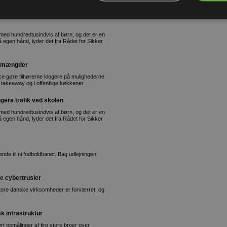
 med hundredtusindvis af børn, og det er en
å egen hånd, lyder det fra Rådet for Sikker
e mængder
ce gøre tilhørerne klogere på mulighederne
, takeaway og i offentlige køkkener
gere trafik ved skolen
 med hundredtusindvis af børn, og det er en
å egen hånd, lyder det fra Rådet for Sikker
nde til ni fodboldbaner. Bag udlejningen
e cybertrusler
 store danske virksomheder er forværret, og
k infrastruktur
t opmålinger af fire store broer over