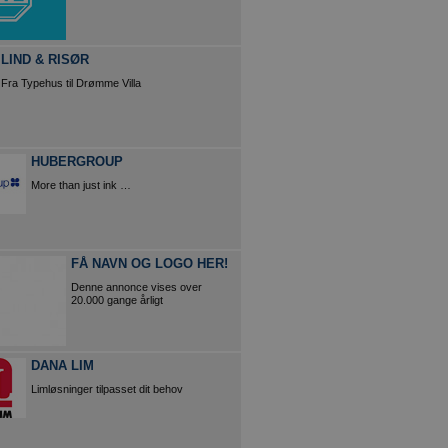
LIND & RISØR
Fra Typehus til Drømme Villa
HUBERGROUP
More than just ink …
FÅ NAVN OG LOGO HER!
Denne annonce vises over
20.000 gange årligt
DANA LIM
Limløsninger tilpasset dit behov