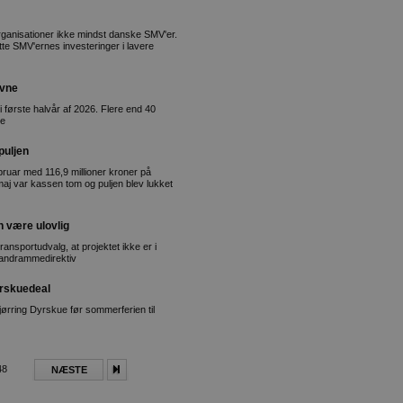
rganisationer ikke mindst danske SMV'er.
tte SMV'ernes investeringer i lavere
evne
i første halvår af 2026. Flere end 40
ne
puljen
ruar med 116,9 millioner kroner på
aj var kassen tom og puljen blev lukket
 være ulovlig
ansportudvalg, at projektet ikke er i
Vandrammedirektiv
yrskuedeal
Hjørring Dyrskue før sommerferien til
48
NÆSTE