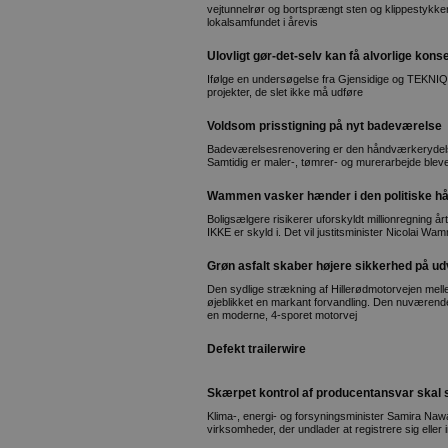
vejtunnelrør og bortsprængt sten og klippestykker,
lokalsamfundet i årevis
Ulovligt gør-det-selv kan få alvorlige kon
Ifølge en undersøgelse fra Gjensidige og TEKNIQ
projekter, de slet ikke må udføre
Voldsom prisstigning på nyt badeværelse
Badeværelsesrenovering er den håndværkerydelse,
Samtidig er maler-, tømrer- og murerarbejde blev
Wammen vasker hænder i den politiske h
Boligsælgere risikerer uforskyldt millionregning årt
IKKE er skyld i. Det vil justitsminister Nicolai W
Grøn asfalt skaber højere sikkerhed på ud
Den sydlige strækning af Hillerødmotorvejen mell
øjeblikket en markant forvandling. Den nuværend
en moderne, 4-sporet motorvej
Defekt trailerwire
Skærpet kontrol af producentansvar skal s
Klima-, energi- og forsyningsminister Samira Naw
virksomheder, der undlader at registrere sig elle