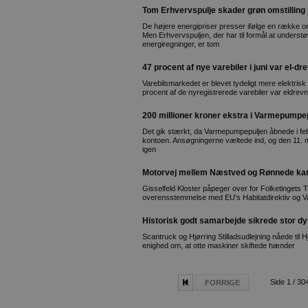
Tom Erhvervspulje skader grøn omstilling
De højere energipriser presser ifølge en række o
Men Erhvervspuljen, der har til formål at understø
energiregninger, er tom
47 procent af nye varebiler i juni var el-dr
Varebilsmarkedet er blevet tydeligt mere elektrisk 
procent af de nyregistrerede varebiler var eldrev
200 millioner kroner ekstra i Varmepumpe
Det gik stærkt, da Varmepumpepuljen åbnede i feb
kontoen. Ansøgningerne væltede ind, og den 11. m
igen
Motorvej mellem Næstved og Rønnede kan
Gisselfeld Kloster påpeger over for Folketingets Tr
overensstemmelse med EU’s Habitatdirektiv og 
Historisk godt samarbejde sikrede stor d
Scantruck og Hjørring Stilladsudlejning nåede til 
enighed om, at otte maskiner skiftede hænder
Side 1 / 30
FORRIGE