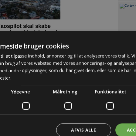
aospilot skal skabe
reative arkitektledere i
arhus
meside bruger cookies
rhvervsakademi Aarhus, Kaospilot
g Arkitektskolen Aarhus lancerer
n ny diplomuddannelse i
til at tilpasse indhold, annoncer og til at analysere vores trafik. V
rkitekturledelse. Første hold starter
en 16. november, og tilmeldingen
in brug af vores websted med vores annoncerings- og analysepa
r netop åbnet
d andre oplysninger, som du har givet dem, eller som de har in
ester.
lse tiltalt for omfattende og grov
Ydeevne
Målretning
Funktionalitet
af mandatsvig, forsøg på mandatsvig og
isproduktion
s udviklet en ny digital løsning, der giver
nslinjen
AFVIS ALLE
ACC
 til organisationen Give a tree, der sælger