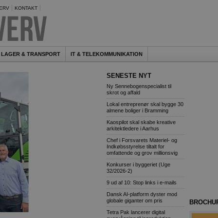
ERV
KONTAKT
LAGER & TRANSPORT
IT & TELEKOMMUNIKATION
SENESTE NYT
Ny Sennebogenspecialist til
skrot og affald
Lokal entreprenør skal bygge 30
almene boliger i Bramming
Kaospilot skal skabe kreative
arkitektledere i Aarhus
Chef i Forsvarets Materiel- og
Indkøbsstyrelse tiltalt for
omfattende og grov millionsvig
Konkurser i byggeriet (Uge
32/2026-2)
9 ud af 10: Stop links i e-mails
Dansk AI-platform dyster mod
globale giganter om pris
BROCHU
Tetra Pak lancerer digital