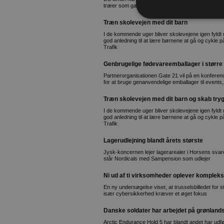
træer som gaver i bl.a. Danmark
Træn skolevejen med dit barn
I de kommende uger bliver skolevejene igen fyldt
god anledning til at lære børnene at gå og cykle p
Trafik
Genbrugelige fødevareemballager i størr
Partnerorganisationen Gate 21 vil på en konferen
for at bruge genanvendelige emballager til events
Træn skolevejen med dit barn og skab tryg
I de kommende uger bliver skolevejene igen fyldt
god anledning til at lære børnene at gå og cykle p
Trafik
Lagerudlejning blandt årets største
Jysk-koncernen lejer lagerarealer i Horsens svare
står Nordicals med Sampension som udlejer
Ni ud af ti virksomheder oplever kompleks
En ny undersøgelse viser, at trusselsbilledet for
især cybersikkerhed kræver et øget fokus
Danske soldater har arbejdet på grønlands
Arctic Endurance Hold 5 har blandt andet har udfør