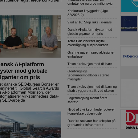
atstidende registrerede konkurser i
omfattende og grov millionsvig
Konkurser i byggeriet (Uge
32/2026-2)
9 ud af 10: Stop links i e-mails
Dansk AI-platform dyster mod
globale giganter om pris
Tetra Pak lancerer digital
overvågning til isproduktion
Grønne gaver i specialdesignet
emballage
ansk AI-platform
Træn skolevejen med dit barn
yster mod globale
Genbrugelige
fødevareemballager i større
iganter om pris
mængder
et danske SEO-bureau Bonzer er
Træn skolevejen med dit barn og
omineret til Global Search Awards
skab tryggere trafik ved skolen
or AI-platformen Morrison, der
utomatiserer virksomheders data-
Lagerudlejning blandt årets
g SEO-arbejde
største
Ni ud af ti virksomheder oplever
komplekse cybertrusler
Danske soldater har arbejdet på
grønlandsk infrastruktur