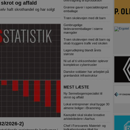
overvågning til isproduktion
skrot og affald
Grønne gaver i specialdesignet
lv haft skrothandel og har solgt
emballage
Træn skolevejen med dit barn
Genbrugelige
fødevareemballager i større
mængder
Træn skolevejen med dit barn og
skab tryggere trafik ved skolen
Lagerudlejning blandt årets
største
Ni ud af ti virksomheder oplever
komplekse cybertrusler
Danske soldater har arbejdet på
grønlandsk infrastruktur
MEST LÆSTE
Ny Sennebogenspecialist til
skrot og affald
Lokal entreprenør skal bygge 30
almene boliger i Bramming
Kaospilot skal skabe kreative
arkitektledere i Aarhus
32/2026-2)
Chef i Forsvarets Materiel- og
Indkøbsstyrelse tiltalt for