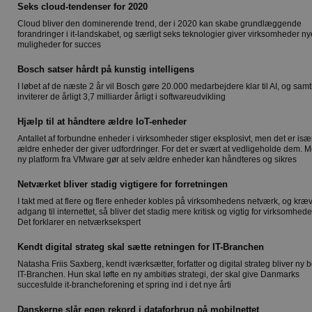
Seks cloud-tendenser for 2020
Cloud bliver den dominerende trend, der i 2020 kan skabe grundlæggende
forandringer i it-landskabet, og særligt seks teknologier giver virksomheder ny
muligheder for succes
Bosch satser hårdt på kunstig intelligens
I løbet af de næste 2 år vil Bosch gøre 20.000 medarbejdere klar til AI, og samt
inviterer de årligt 3,7 milliarder årligt i softwareudvikling
Hjælp til at håndtere ældre IoT-enheder
Antallet af forbundne enheder i virksomheder stiger eksplosivt, men det er isæ
ældre enheder der giver udfordringer. For det er svært at vedligeholde dem. 
ny platform fra VMware gør at selv ældre enheder kan håndteres og sikres
Netværket bliver stadig vigtigere for forretningen
I takt med at flere og flere enheder kobles på virksomhedens netværk, og kræ
adgang til internettet, så bliver det stadig mere kritisk og vigtig for virksomhed
Det forklarer en netværksekspert
Kendt digital strateg skal sætte retningen for IT-Branchen
Natasha Friis Saxberg, kendt iværksætter, forfatter og digital strateg bliver ny b
IT-Branchen. Hun skal løfte en ny ambitiøs strategi, der skal give Danmarks
succesfulde it-brancheforening et spring ind i det nye årti
Danskerne slår egen rekord i dataforbrug på mobilnettet