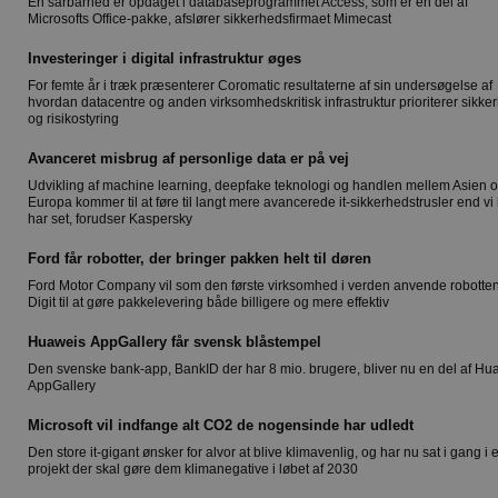
En sårbarhed er opdaget i databaseprogrammet Access, som er en del af
Microsofts Office-pakke, afslører sikkerhedsfirmaet Mimecast
Investeringer i digital infrastruktur øges
For femte år i træk præsenterer Coromatic resultaterne af sin undersøgelse af
hvordan datacentre og anden virksomhedskritisk infrastruktur prioriterer sikke
og risikostyring
Avanceret misbrug af personlige data er på vej
Udvikling af machine learning, deepfake teknologi og handlen mellem Asien 
Europa kommer til at føre til langt mere avancerede it-sikkerhedstrusler end vi h
har set, forudser Kaspersky
Ford får robotter, der bringer pakken helt til døren
Ford Motor Company vil som den første virksomhed i verden anvende robotte
Digit til at gøre pakkelevering både billigere og mere effektiv
Huaweis AppGallery får svensk blåstempel
Den svenske bank-app, BankID der har 8 mio. brugere, bliver nu en del af Hu
AppGallery
Microsoft vil indfange alt CO2 de nogensinde har udledt
Den store it-gigant ønsker for alvor at blive klimavenlig, og har nu sat i gang i e
projekt der skal gøre dem klimanegative i løbet af 2030