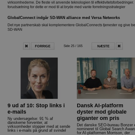
virksomhederne. De fleste vil anvende teknologien til effektivitetsforbedringer.
forudsætning for dette er mod til at bryde med vante forretningsstrategier
GlobalConnect indgår SD-WAN alliance med Versa Networks
Det nye partnerskab skal komplementere GlobalConnects tjenester og give b
SD-WAN
Side 25 / 165
FORRIGE
NÆSTE
9 ud af 10: Stop links i
Dansk AI-platform
e-mails
dyster mod globale
giganter om pris
Ny undersøgelse: 91 % af
danskerne forventer, at
Det danske SEO-bureau Bonzer 
virksomheder stopper med at sende
nomineret til Global Search Awar
links i e-mails på grund af svindel
for AI-platformen Morrison, der