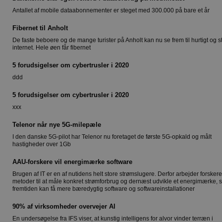
Antallet af mobile dataabonnementer er steget med 300.000 på bare et år
Fibernet til Anholt
De faste beboere og de mange turister på Anholt kan nu se frem til hurtigt og st
internet. Hele øen får fibernet
5 forudsigelser om cybertrusler i 2020
ddd
5 forudsigelser om cybertrusler i 2020
xxx
Telenor når nye 5G-milepæle
I den danske 5G-pilot har Telenor nu foretaget de første 5G-opkald og målt
hastigheder over 1Gb
AAU-forskere vil energimærke software
Brugen af IT er en af nutidens helt store strømslugere. Derfor arbejder forsker
metoder til at måle konkret strømforbrug og dernæst udvikle et energimærke, så
fremtiden kan få mere bæredygtig software og softwareinstallationer
90% af virksomheder overvejer AI
En undersøgelse fra IFS viser, at kunstig intelligens for alvor vinder terræn i