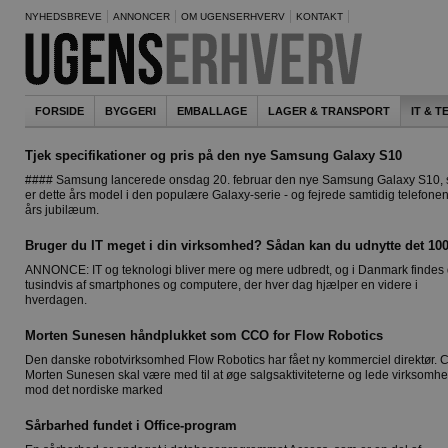
NYHEDSBREVE
ANNONCER
OM UGENSERHVERV
KONTAKT
FORSIDE
BYGGERI
EMBALLAGE
LAGER & TRANSPORT
IT & 
Tjek specifikationer og pris på den nye Samsung Galaxy S10
#### Samsung lancerede onsdag 20. februar den nye Samsung Galaxy S10,
er dette års model i den populære Galaxy-serie - og fejrede samtidig telefone
års jubilæum.
Bruger du IT meget i din virksomhed? Sådan kan du udnytte det 10
ANNONCE: IT og teknologi bliver mere og mere udbredt, og i Danmark findes 
tusindvis af smartphones og computere, der hver dag hjælper en videre i
hverdagen.
Morten Sunesen håndplukket som CCO for Flow Robotics
Den danske robotvirksomhed Flow Robotics har fået ny kommerciel direktør.
Morten Sunesen skal være med til at øge salgsaktiviteterne og lede virksomh
mod det nordiske marked
Sårbarhed fundet i Office-program