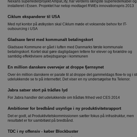
Nexans superlederprojekt AmpaCity, har verdens længste superlederkabel og
installeret i Essen. Projektet har netop modtaget RWEs innovationspris 2013
Ciklum ekspanderer til USA
Med nyt kontor på østkysten skal Ciklum møde et voksende behov for IT-
outsourcing i USA
Gladsaxe først med kommunalt betalingskort
Gladsaxe Kommune er gået i luften med Danmarks første kommunale
betalingskort. Kortet skal gøre dagligdagen lettere for elever og forældre og
samtidig effektivisere arbejdsgange i kommunen
En million danskere overvejer at droppe fjernsynet
Over én million danskere er parate til at droppe det gammeldags flow-tv og i s
udelukkende se tv på internettet. Det viser en ny undersøgelse fra Telenor.
Jabra satser stort på trådløs lyd
For Jabra handler det udelukkende om trådløs frihed ved CES 2014
Ambitioner for bredbånd usynlige i ny produktivitetsrapport
Det er godt, at Produktivitetskommissionen sætter fokus på infrastruktur, men
resultatet er for uambitiøst på bredbånd.
TDC i ny offensiv - køber Blockbuster