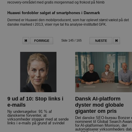
recovery-området med gratis morgenmad og frokost på Nimb
Huawei fordobler salget af smartphones i Danmark
Dermed er Huawei den mobilproducent, som har oplevet størst vækst på det
danske marked i 2013, viser nye tal fra analyse-instituttet GFK.
Side 145 / 165
FORRIGE
NÆSTE
9 ud af 10: Stop links i
Dansk AI-platform
e-mails
dyster mod globale
giganter om pris
Ny undersøgelse: 91 % af
danskerne forventer, at
Det danske SEO-bureau Bonzer 
virksomheder stopper med at sende
nomineret til Global Search Awar
links i e-mails på grund af svindel
for AI-platformen Morrison, der
automatiserer virksomheders dat