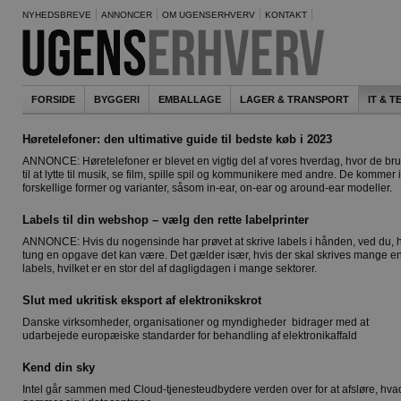
NYHEDSBREVE
ANNONCER
OM UGENSERHVERV
KONTAKT
FORSIDE
BYGGERI
EMBALLAGE
LAGER & TRANSPORT
IT & 
Høretelefoner: den ultimative guide til bedste køb i 2023
ANNONCE: Høretelefoner er blevet en vigtig del af vores hverdag, hvor de br
til at lytte til musik, se film, spille spil og kommunikere med andre. De kommer i
forskellige former og varianter, såsom in-ear, on-ear og around-ear modeller.
Labels til din webshop – vælg den rette labelprinter
ANNONCE: Hvis du nogensinde har prøvet at skrive labels i hånden, ved du, 
tung en opgave det kan være. Det gælder især, hvis der skal skrives mange e
labels, hvilket er en stor del af dagligdagen i mange sektorer.
Slut med ukritisk eksport af elektronikskrot
Danske virksomheder, organisationer og myndigheder bidrager med at
udarbejede europæiske standarder for behandling af elektronikaffald
Kend din sky
Intel går sammen med Cloud-tjenesteudbydere verden over for at afsløre, hva