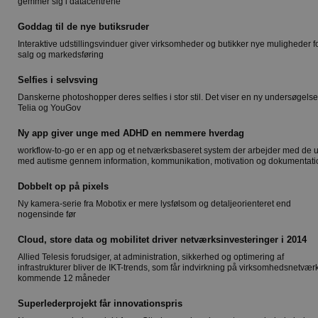
gemmer sig i datacentrene
Goddag til de nye butiksruder
Interaktive udstillingsvinduer giver virksomheder og butikker nye muligheder f
salg og markedsføring
Selfies i selvsving
Danskerne photoshopper deres selfies i stor stil. Det viser en ny undersøgelse
Telia og YouGov
Ny app giver unge med ADHD en nemmere hverdag
workflow-to-go er en app og et netværksbaseret system der arbejder med de 
med autisme gennem information, kommunikation, motivation og dokumentati
Dobbelt op på pixels
Ny kamera-serie fra Mobotix er mere lysfølsom og detaljeorienteret end
nogensinde før
Cloud, store data og mobilitet driver netværksinvesteringer i 2014
Allied Telesis forudsiger, at administration, sikkerhed og optimering af
infrastrukturer bliver de IKT-trends, som får indvirkning på virksomhedsnetværk
kommende 12 måneder
Superlederprojekt får innovationspris