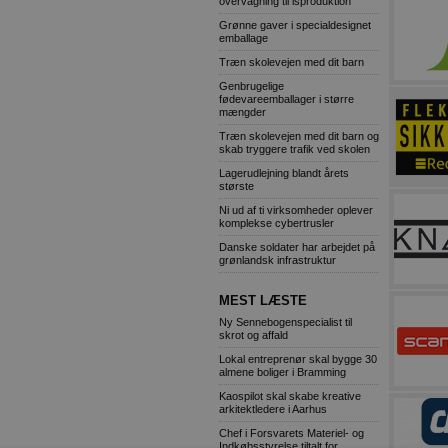
overvågning til isproduktion
Grønne gaver i specialdesignet
emballage
Træn skolevejen med dit barn
Genbrugelige
fødevareemballager i større
mængder
Træn skolevejen med dit barn og
skab tryggere trafik ved skolen
Lagerudlejning blandt årets
største
Ni ud af ti virksomheder oplever
komplekse cybertrusler
Danske soldater har arbejdet på
grønlandsk infrastruktur
MEST LÆSTE
Ny Sennebogenspecialist til
skrot og affald
Lokal entreprenør skal bygge 30
almene boliger i Bramming
Kaospilot skal skabe kreative
arkitektledere i Aarhus
Chef i Forsvarets Materiel- og
Indkøbsstyrelse tiltalt for