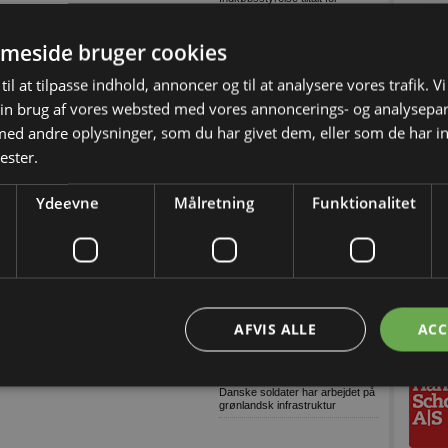
omfattende og grov millionsvig
Konkurser i byggeriet (Uge
meside bruger cookies
32/2026-2)
9 ud af 10: Stop links i e-mails
til at tilpasse indhold, annoncer og til at analysere vores trafik. V
Dansk AI-platform dyster mod
in brug af vores websted med vores annoncerings- og analysepa
globale giganter om pris
d andre oplysninger, som du har givet dem, eller som de har in
Tetra Pak lancerer digital
overvågning til isproduktion
ester.
Grønne gaver i specialdesignet
emballage
Ydeevne
Målretning
Funktionalitet
Træn skolevejen med dit barn
Genbrugelige
fødevareemballager i større
mængder
Træn skolevejen med dit barn og
skab tryggere trafik ved skolen
Lagerudlejning blandt årets
AFVIS ALLE
ACC
største
Ni ud af ti virksomheder oplever
komplekse cybertrusler
Danske soldater har arbejdet på
grønlandsk infrastruktur