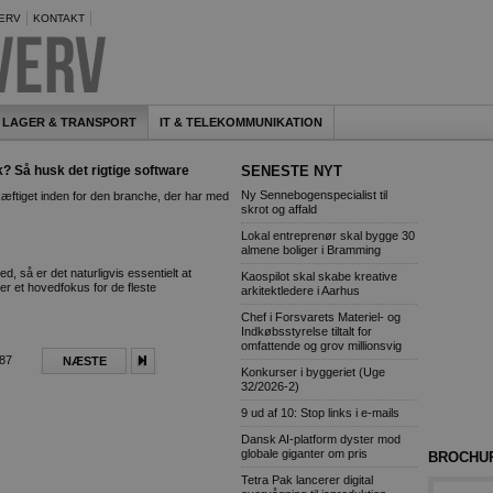
ERV
KONTAKT
LAGER & TRANSPORT
IT & TELEKOMMUNIKATION
k? Så husk det rigtige software
SENESTE NYT
Ny Sennebogenspecialist til
æftiget inden for den branche, der har med
skrot og affald
Lokal entreprenør skal bygge 30
almene boliger i Bramming
 så er det naturligvis essentielt at
Kaospilot skal skabe kreative
t er et hovedfokus for de fleste
arkitektledere i Aarhus
Chef i Forsvarets Materiel- og
Indkøbsstyrelse tiltalt for
omfattende og grov millionsvig
387
NÆSTE
Konkurser i byggeriet (Uge
32/2026-2)
9 ud af 10: Stop links i e-mails
Dansk AI-platform dyster mod
globale giganter om pris
BROCHU
Tetra Pak lancerer digital