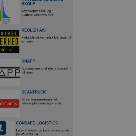
SKOLE
Teleskoplæsser- og
Gaffeltruckcertifikater
REOLER A/S
Fleksible sikkerheds- løsninger til
erhverv
KNAPP
Automatisering af alle processer i
dit lager
SCANTRUCK
Alt i entreprenørmateriel,
teleskoplæssere og kraner
CONSAFE LOGISTICS
Lagerstyrings- og kontrol- systemer
(WMS & WCS)