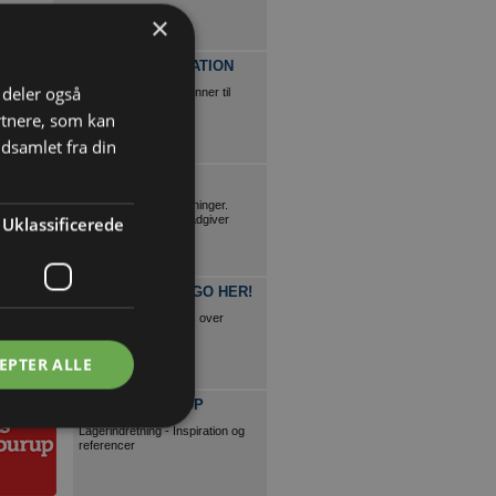
×
KINCO CORPORATION
i deler også
Læsseramper og -skinner til
ethvert behov
rtnere, som kan
dsamlet fra din
DAN-DOORS
Effektive dør/port-løsninger.
Brancheekspert og rådgiver
Uklassificerede
FÅ NAVN OG LOGO HER!
Denne annonce vises over
20.000 gange årligt
EPTER ALLE
HANS SCHOURUP
Lagerindretning - Inspiration og
referencer