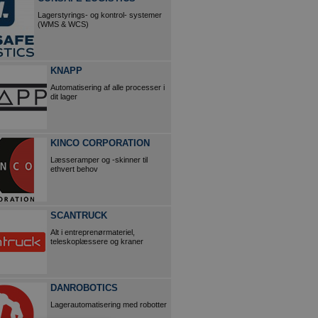
Lagerstyrings- og kontrol- systemer
(WMS & WCS)
KNAPP
Automatisering af alle processer i
dit lager
KINCO CORPORATION
Læsseramper og -skinner til
ethvert behov
SCANTRUCK
Alt i entreprenørmateriel,
teleskoplæssere og kraner
DANROBOTICS
Lagerautomatisering med robotter