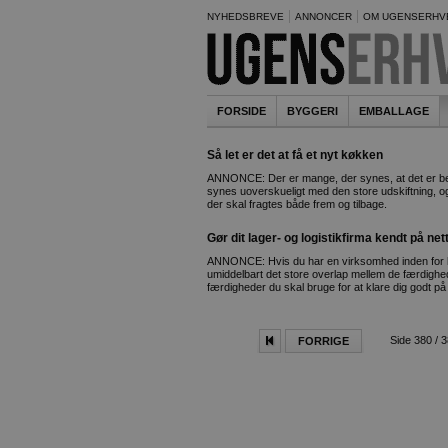
NYHEDSBREVE
ANNONCER
OM UGENSERHV
FORSIDE
BYGGERI
EMBALLAGE
Så let er det at få et nyt køkken
ANNONCE: Der er mange, der synes, at det er bes
synes uoverskueligt med den store udskiftning, o
der skal fragtes både frem og tilbage.
Gør dit lager- og logistikfirma kendt på net
ANNONCE: Hvis du har en virksomhed inden for lage
umiddelbart det store overlap mellem de færdighed
færdigheder du skal bruge for at klare dig godt på 
Side 380 / 
FORRIGE