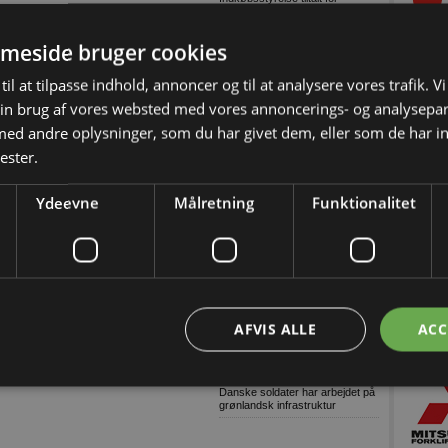
omfattende og grov millionsvig
Konkurser i byggeriet (Uge
meside bruger cookies
32/2026-2)
9 ud af 10: Stop links i e-mails
til at tilpasse indhold, annoncer og til at analysere vores trafik. V
Dansk AI-platform dyster mod
in brug af vores websted med vores annoncerings- og analysepa
globale giganter om pris
d andre oplysninger, som du har givet dem, eller som de har in
Tetra Pak lancerer digital
overvågning til isproduktion
ester.
Grønne gaver i specialdesignet
emballage
Ydeevne
Målretning
Funktionalitet
Træn skolevejen med dit barn
Genbrugelige
fødevareemballager i større
mængder
Træn skolevejen med dit barn og
skab tryggere trafik ved skolen
Lagerudlejning blandt årets
AFVIS ALLE
ACC
største
Ni ud af ti virksomheder oplever
komplekse cybertrusler
Danske soldater har arbejdet på
grønlandsk infrastruktur