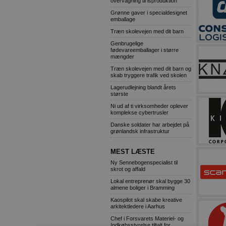
overvågning til isproduktion
Grønne gaver i specialdesignet
emballage
Træn skolevejen med dit barn
Genbrugelige
fødevareemballager i større
mængder
Træn skolevejen med dit barn og
skab tryggere trafik ved skolen
Lagerudlejning blandt årets
største
Ni ud af ti virksomheder oplever
komplekse cybertrusler
Danske soldater har arbejdet på
grønlandsk infrastruktur
MEST LÆSTE
Ny Sennebogenspecialist til
skrot og affald
Lokal entreprenør skal bygge 30
almene boliger i Bramming
Kaospilot skal skabe kreative
arkitektledere i Aarhus
Chef i Forsvarets Materiel- og
Indkøbsstyrelse tiltalt for