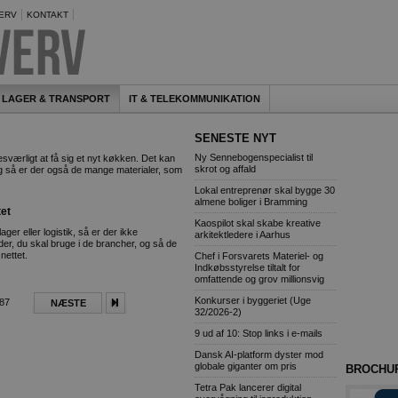
ERV
KONTAKT
LAGER & TRANSPORT
IT & TELEKOMMUNIKATION
SENESTE NYT
Ny Sennebogenspecialist til
værligt at få sig et nyt køkken. Det kan
skrot og affald
g så er der også de mange materialer, som
Lokal entreprenør skal bygge 30
almene boliger i Bramming
tet
Kaospilot skal skabe kreative
r eller logistik, så er der ikke
arkitektledere i Aarhus
er, du skal bruge i de brancher, og så de
nettet.
Chef i Forsvarets Materiel- og
Indkøbsstyrelse tiltalt for
omfattende og grov millionsvig
Konkurser i byggeriet (Uge
387
NÆSTE
32/2026-2)
9 ud af 10: Stop links i e-mails
Dansk AI-platform dyster mod
globale giganter om pris
BROCHU
Tetra Pak lancerer digital