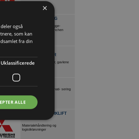
×
BUNDGAARD BYG
i deler også
Vi er din partner til bygge-
projekter i logistik branchen
rtnere, som kan
dsamlet fra din
HANS HØJ
LAGERINVENTAR
Uklassificerede
Lagerreoler i 10 farver, gavlene
leveres samlede.
AXACON
Digitalisering og automati- sering
af logistik i 25 år+
EPTER ALLE
MITSUBISHI FORKLIFT
TRUCKS
Materialehåndtering og
logistikløsninger