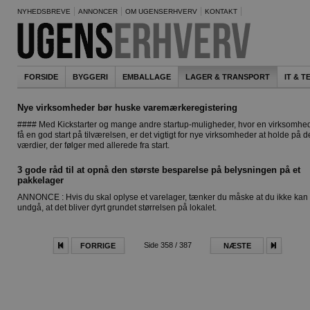
NYHEDSBREVE
ANNONCER
OM UGENSERHVERV
KONTAKT
FORSIDE
BYGGERI
EMBALLAGE
LAGER & TRANSPORT
IT & 
Nye virksomheder bør huske varemærkeregistering
#### Med Kickstarter og mange andre startup-muligheder, hvor en virksomhe
få en god start på tilværelsen, er det vigtigt for nye virksomheder at holde på d
værdier, der følger med allerede fra start.
3 gode råd til at opnå den største besparelse på belysningen på et
pakkelager
ANNONCE : Hvis du skal oplyse et varelager, tænker du måske at du ikke kan
undgå, at det bliver dyrt grundet størrelsen på lokalet.
Side 358 / 387
FORRIGE
NÆSTE