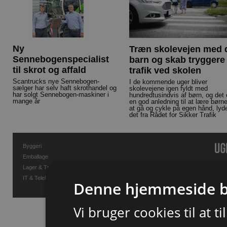
Ny
Træn skolevejen med d
Sennebogenspecialist
barn og skab tryggere
til skrot og affald
trafik ved skolen
Scantrucks nye Sennebogen-
I de kommende uger bliver
sælger har selv haft skrothandel og
skolevejene igen fyldt med
har solgt Sennebogen-maskiner i
hundredtusindvis af børn, og det 
mange år
en god anledning til at lære børn
at gå og cykle på egen hånd, lyd
det fra Rådet for Sikker Trafik
Byggeri
Emballage
Lager & Transport
IT & Telekommunikation
Denne hjemmeside b
Vi bruger cookies til at t