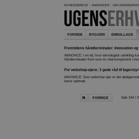
NYHEDSBREVE
ANNONCER
OM UGENSERHV
FORSIDE
BYGGERI
EMBALLAGE
Fremtidens håndterminaler: Innovation og e
ANNONCE: I en tid, hvor teknologisk udvikling ko
håndterminaler frem som en vital komponent i mode
For webshop-ejere: 3 gode råd til lagersty
ANONNCE: Som webshop-ejer er det altafgørende
kører optimalt.
Side 344 / 
FORRIGE