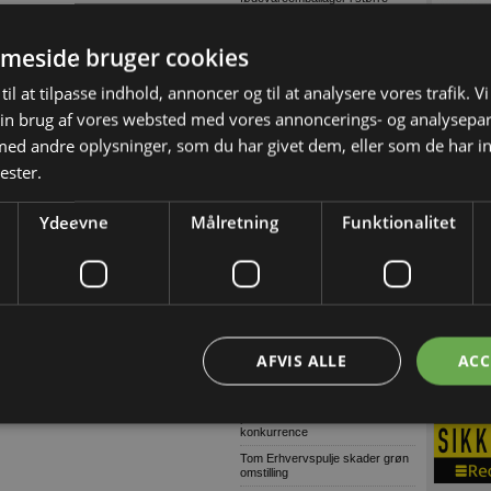
mængder
Træn skolevejen med dit barn og
meside bruger cookies
skab tryggere trafik ved skolen
Lagerudlejning blandt årets
til at tilpasse indhold, annoncer og til at analysere vores trafik. V
største
in brug af vores websted med vores annoncerings- og analysepa
Ni ud af ti virksomheder oplever
komplekse cybertrusler
d andre oplysninger, som du har givet dem, eller som de har in
Danske soldater har arbejdet på
ester.
grønlandsk infrastruktur
Ulovligt gør-det-selv kan få
alvorlige konsekvenser
Ydeevne
Målretning
Funktionalitet
Voldsom prisstigning på nyt
badeværelse
Wammen vasker hænder i den
politiske håndvask
Grøn asfalt skaber højere
sikkerhed på udvidet
Hillerødmotorvej
AFVIS ALLE
ACC
Defekt trailerwire
Skærpet kontrol af
producentansvar skal sikre fair
konkurrence
Tom Erhvervspulje skader grøn
omstilling