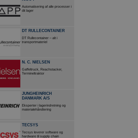
Automatisering af alle processer i
dit lager
DT RULLECONTAINER
DT Rullecontainer – alt i
transportmateriel
N. C. NIELSEN
Gaffeltruck, Reachstacker,
Termineltraktor
JUNGHEINRICH
DANMARK A/S
Eksperter i lagerindretning og
materialehåndtering
TECSYS
Tecsys leverer software og
hardware til supply chain