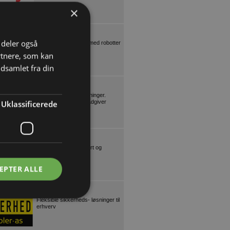
×
DANROBOTICS
i deler også
Lagerautomatisering med robotter
rtnere, som kan
dsamlet fra din
DAN-DOORS
Effektive dør/port-løsninger.
Brancheekspert og rådgiver
Uklassificerede
EUC LILLEBÆLT
Kurser: lager, transport og
gaffeltruck
EPTER ALLE
REOLER A/S
Fleksible sikkerheds- løsninger til
erhverv