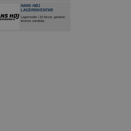
HANS HØJ
LAGERINVENTAR
Lagerreoler i 10 farver, gavlene
leveres samlede.