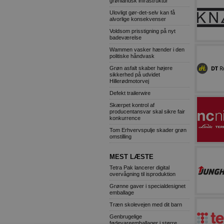
grønlandsk infrastruktur
Ulovligt gør-det-selv kan få
alvorlige konsekvenser
Voldsom prisstigning på nyt
badeværelse
Wammen vasker hænder i den
politiske håndvask
Grøn asfalt skaber højere
sikkerhed på udvidet
Hillerødmotorvej
Defekt trailerwire
Skærpet kontrol af
producentansvar skal sikre fair
konkurrence
Tom Erhvervspulje skader grøn
omstilling
MEST LÆSTE
Tetra Pak lancerer digital
overvågning til isproduktion
Grønne gaver i specialdesignet
emballage
Træn skolevejen med dit barn
Genbrugelige
fødevareemballager i større