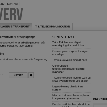
ERV
KONTAKT
LAGER & TRANSPORT
IT & TELEKOMMUNIKATION
ffektivitet i arbejdsgange
SENESTE NYT
Tetra Pak lancerer digital
nstant redefinerer arbejdsgangene, står
overvågning til isproduktion
rne logistik og lagerstyring.
Grønne gaver i specialdesignet
ring
emballage
, at virksomhedens website fungerer og
Træn skolevejen med dit barn
Genbrugelige
fødevareemballager i større
mængder
387
NÆSTE
Træn skolevejen med dit barn og
skab tryggere trafik ved skolen
Lagerudlejning blandt årets
største
Ni ud af ti virksomheder oplever
komplekse cybertrusler
BROCHU
Danske soldater har arbejdet på