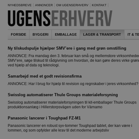
NYHEDSBREVE
ANNONCER
OM UGENSERHVERV
KONTAKT
FORSIDE
BYGGERI
EMBALLAGE
LAGER & TRANSPORT
IT & 
Ny tilskudspulje hjælper SMV’ere i gang med grøn omstilling
ANNONCE: Fra mandag den 3. februar kan små og mellemstore virksomheder
SMV’ere, søge tilskud til rådgivning om hvordan, de kan gøre deres virke grø
ved hjælp af data og teknologi.
Samarbejd med et godt revisionsfirma
ANNONCE: Har I brug for hjælp til revision og regnskaber i jeres virksomhed?
Swisslog automatiserer Thule Groups materialeforsyning
Swisslog automatiserer materialeforsyningen til kit-emballager Thule Groups
produktionsanlæg i Hillerstorpsvägen uden for Värnamo
Panasonic lancerer i Toughpad FZ-M1
Panasonic lancerer en robust syv-tommer Toughpad tablet, der kan være i
lommen, og som opfylder alle krav til det moderne arbejdsliv