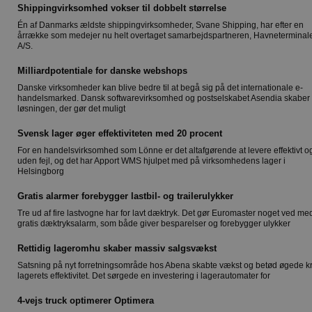
Shippingvirksomhed vokser til dobbelt størrelse
Én af Danmarks ældste shippingvirksomheder, Svane Shipping, har efter en
årrække som medejer nu helt overtaget samarbejdspartneren, Havneterminal
A/S.
Milliardpotentiale for danske webshops
Danske virksomheder kan blive bedre til at begå sig på det internationale e-
handelsmarked. Dansk softwarevirksomhed og postselskabet Asendia skaber
løsningen, der gør det muligt
Svensk lager øger effektiviteten med 20 procent
For en handelsvirksomhed som Lönne er det altafgørende at levere effektivt o
uden fejl, og det har Apport WMS hjulpet med på virksomhedens lager i
Helsingborg
Gratis alarmer forebygger lastbil- og trailerulykker
Tre ud af fire lastvogne har for lavt dæktryk. Det gør Euromaster noget ved me
gratis dæktryksalarm, som både giver besparelser og forebygger ulykker
Rettidig lageromhu skaber massiv salgsvækst
Satsning på nyt forretningsområde hos Abena skabte vækst og betød øgede kra
lagerets effektivitet. Det sørgede en investering i lagerautomater for
4-vejs truck optimerer Optimera