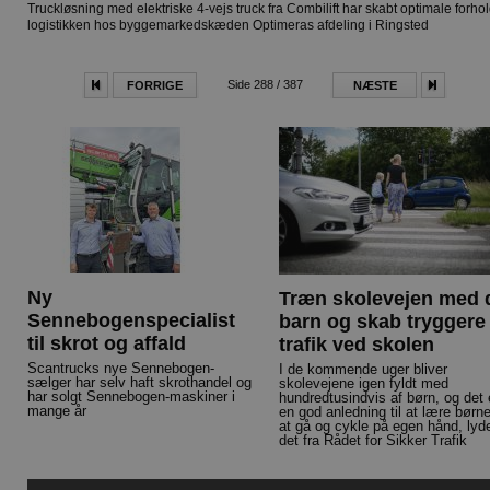
Truckløsning med elektriske 4-vejs truck fra Combilift har skabt optimale forhol
logistikken hos byggemarkedskæden Optimeras afdeling i Ringsted
Side 288 / 387
FORRIGE
NÆSTE
Ny
Træn skolevejen med d
Sennebogenspecialist
barn og skab tryggere
til skrot og affald
trafik ved skolen
Scantrucks nye Sennebogen-
I de kommende uger bliver
sælger har selv haft skrothandel og
skolevejene igen fyldt med
har solgt Sennebogen-maskiner i
hundredtusindvis af børn, og det 
mange år
en god anledning til at lære børn
at gå og cykle på egen hånd, lyd
det fra Rådet for Sikker Trafik