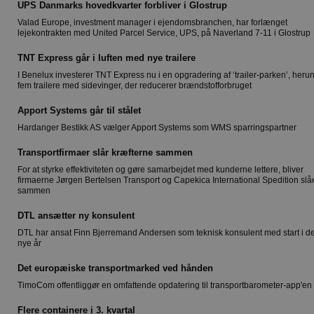
UPS Danmarks hovedkvarter forbliver i Glostrup
Valad Europe, investment manager i ejendomsbranchen, har forlænget
lejekontrakten med United Parcel Service, UPS, på Naverland 7-11 i Glostrup
TNT Express går i luften med nye trailere
I Benelux investerer TNT Express nu i en opgradering af ‘trailer-parken’, heru
fem trailere med sidevinger, der reducerer brændstofforbruget
Apport Systems går til stålet
Hardanger Bestikk AS vælger Apport Systems som WMS sparringspartner
Transportfirmaer slår kræfterne sammen
For at styrke effektiviteten og gøre samarbejdet med kunderne lettere, bliver
firmaerne Jørgen Bertelsen Transport og Capekica International Spedition slå
sammen
DTL ansætter ny konsulent
DTL har ansat Finn Bjerremand Andersen som teknisk konsulent med start i de
nye år
Det europæiske transportmarked ved hånden
TimoCom offentliggør en omfattende opdatering til transportbarometer-app'en
Flere containere i 3. kvartal