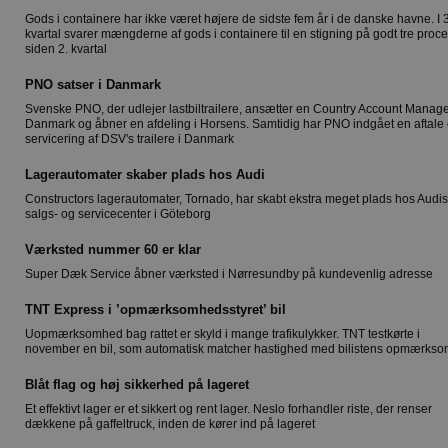
Gods i containere har ikke været højere de sidste fem år i de danske havne. I 3
kvartal svarer mængderne af gods i containere til en stigning på godt tre proce
siden 2. kvartal
PNO satser i Danmark
Svenske PNO, der udlejer lastbiltrailere, ansætter en Country Account Manage
Danmark og åbner en afdeling i Horsens. Samtidig har PNO indgået en aftale
servicering af DSV's trailere i Danmark
Lagerautomater skaber plads hos Audi
Constructors lagerautomater, Tornado, har skabt ekstra meget plads hos Audis
salgs- og servicecenter i Göteborg
Værksted nummer 60 er klar
Super Dæk Service åbner værksted i Nørresundby på kundevenlig adresse
TNT Express i ’opmærksomhedsstyret’ bil
Uopmærksomhed bag rattet er skyld i mange trafikulykker. TNT testkørte i
november en bil, som automatisk matcher hastighed med bilistens opmærks
Blåt flag og høj sikkerhed på lageret
Et effektivt lager er et sikkert og rent lager. Neslo forhandler riste, der renser
dækkene på gaffeltruck, inden de kører ind på lageret