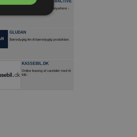
ENGHOUSE INTERACTIVE
Effektiv kommunikation - anytime - anywhere -
anyhow
GLUDAN
Bæredygtig lim til bæredygtig produktion
KASSEBIL.DK
Online leasing af varebiler med ét
klik.