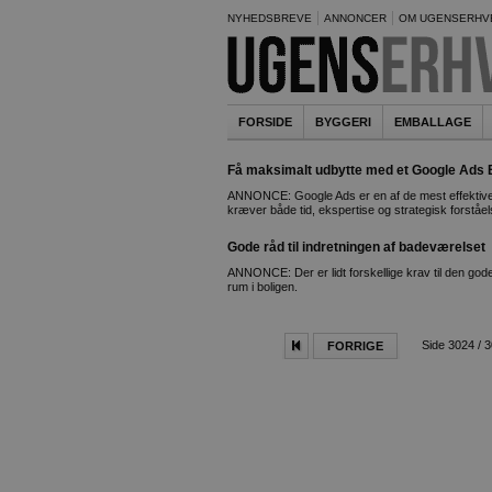
NYHEDSBREVE
ANNONCER
OM UGENSERHV
FORSIDE
BYGGERI
EMBALLAGE
Få maksimalt udbytte med et Google Ads 
ANNONCE: Google Ads er en af de mest effektive 
kræver både tid, ekspertise og strategisk forståels
Gode råd til indretningen af badeværelset
ANNONCE: Der er lidt forskellige krav til den gode
rum i boligen.
Side 3024 / 
FORRIGE