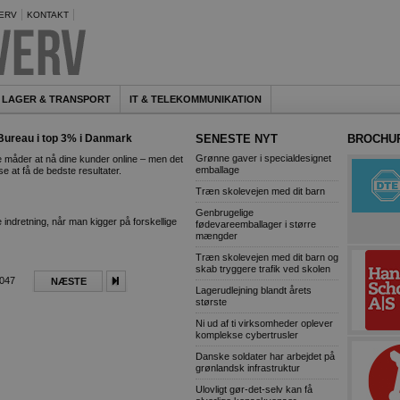
ERV
KONTAKT
LAGER & TRANSPORT
IT & TELEKOMMUNIKATION
Bureau i top 3% i Danmark
SENESTE NYT
BROCHU
Grønne gaver i specialdesignet
måder at nå dine kunder online – men det
emballage
e at få de bedste resultater.
Træn skolevejen med dit barn
Genbrugelige
 indretning, når man kigger på forskellige
fødevareemballager i større
mængder
Træn skolevejen med dit barn og
skab tryggere trafik ved skolen
3047
NÆSTE
Lagerudlejning blandt årets
største
Ni ud af ti virksomheder oplever
komplekse cybertrusler
Danske soldater har arbejdet på
grønlandsk infrastruktur
Ulovligt gør-det-selv kan få