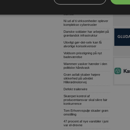
skab tryggere trafik ved skolen
Lagerudlejning blandt årets
største
Ni ud af ti virksomheder oplever
komplekse cybertrusler
Danske soldater har arbejdet på
grønlandsk infrastruktur
Ulovligt gør-det-selv kan få
alvorlige konsekvenser
Voldsom prisstigning på nyt
badeværelse
Wammen vasker hænder i den
politiske håndvask
Grøn asfalt skaber højere
sikkerhed på udvidet
Hillerødmotorvej
Defekt trailerwire
Skærpet kontrol af
producentansvar skal sikre fair
konkurrence
Tom Erhvervspulje skader grøn
omstilling
47 procent af nye varebiler i juni
var el-drevne