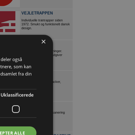
VEJLETRAPPEN
Individuelle trætrapper siden
1972. Smukt og funktionelt dansk
design.
×
DAN-DOORS
Effektive dør/port-løsninger.
Brancheekspert og rådgiver
i deler også
rtnere, som kan
dsamlet fra din
N. C. NIELSEN
Gaffeltruck, Reachstacker,
Termineltraktor
Uklassificerede
P.OLESEN A/S
Nedbrydning og Miljøsanering
EPTER ALLE