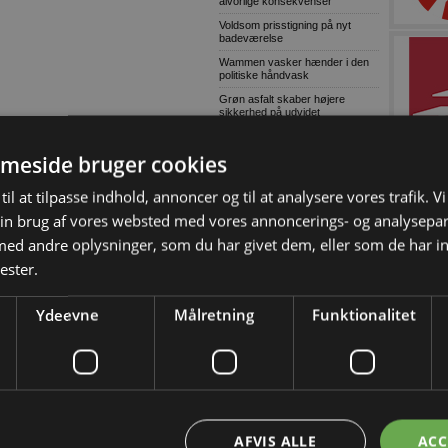
alvorlige konsekvenser
Voldsom prisstigning på nyt
badeværelse
Wammen vasker hænder i den
politiske håndvask
Grøn asfalt skaber højere
sikkerhed på udvidet
Hillerødmotorvej
Defekt trailerwire
meside bruger cookies
Skærpet kontrol af
producentansvar skal sikre fair
til at tilpasse indhold, annoncer og til at analysere vores trafik. V
konkurrence
in brug af vores websted med vores annoncerings- og analysepa
Tom Erhvervspulje skader grøn
omstilling
d andre oplysninger, som du har givet dem, eller som de har in
47 procent af nye varebiler i juni
ester.
var el-drevne
Ydeevne
Målretning
Funktionalitet
MEST LÆSTE
Grønne gaver i specialdesignet
emballage
Træn skolevejen med dit barn
Genbrugelige
fødevareemballager i større
mængder
AFVIS ALLE
ACC
Træn skolevejen med dit barn og