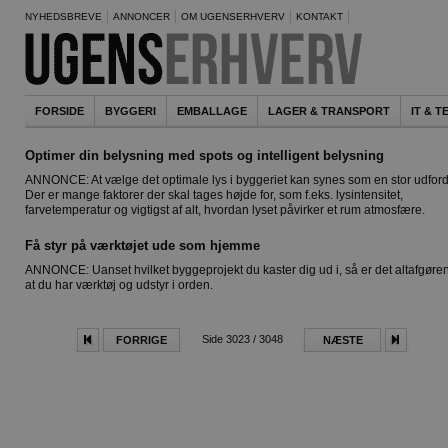
NYHEDSBREVE
ANNONCER
OM UGENSERHVERV
KONTAKT
FORSIDE
BYGGERI
EMBALLAGE
LAGER & TRANSPORT
IT & 
Optimer din belysning med spots og intelligent belysning
ANNONCE: At vælge det optimale lys i byggeriet kan synes som en stor udford
Der er mange faktorer der skal tages højde for, som f.eks. lysintensitet,
farvetemperatur og vigtigst af alt, hvordan lyset påvirker et rum atmosfære.
Få styr på værktøjet ude som hjemme
ANNONCE: Uanset hvilket byggeprojekt du kaster dig ud i, så er det altafgøre
at du har værktøj og udstyr i orden.
Side 3023 / 3048
FORRIGE
NÆSTE