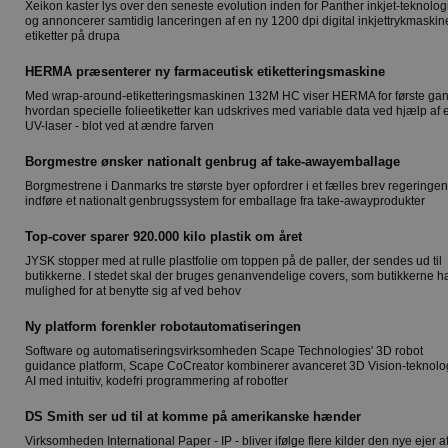
Xeikon kaster lys over den seneste evolution inden for Panther inkjet-teknolog
og annoncerer samtidig lanceringen af en ny 1200 dpi digital inkjettrykmaskine 
etiketter på drupa
HERMA præsenterer ny farmaceutisk etiketteringsmaskine
Med wrap-around-etiketteringsmaskinen 132M HC viser HERMA for første gan
hvordan specielle folieetiketter kan udskrives med variable data ved hjælp af 
UV-laser - blot ved at ændre farven
Borgmestre ønsker nationalt genbrug af take-awayemballage
Borgmestrene i Danmarks tre største byer opfordrer i et fælles brev regeringen t
indføre et nationalt genbrugssystem for emballage fra take-awayprodukter
Top-cover sparer 920.000 kilo plastik om året
JYSK stopper med at rulle plastfolie om toppen på de paller, der sendes ud til
butikkerne. I stedet skal der bruges genanvendelige covers, som butikkerne h
mulighed for at benytte sig af ved behov
Ny platform forenkler robotautomatiseringen
Software og automatiseringsvirksomheden Scape Technologies' 3D robot
guidance platform, Scape CoCreator kombinerer avanceret 3D Vision-teknolo
AI med intuitiv, kodefri programmering af robotter
DS Smith ser ud til at komme på amerikanske hænder
Virksomheden International Paper - IP - bliver ifølge flere kilder den nye ejer a