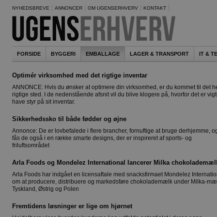
NYHEDSBREVE
ANNONCER
OM UGENSERHVERV
KONTAKT
FORSIDE
BYGGERI
EMBALLAGE
LAGER & TRANSPORT
IT & 
Optimér virksomhed med det rigtige inventar
ANNONCE: Hvis du ønsker at optimere din virksomhed, er du kommet til det he
rigtige sted. I de nedenstående afsnit vil du blive klogere på, hvorfor det er vigti
have styr på sit inventar.
Sikkerhedssko til både fødder og øjne
Annonce: De er lovbefalede i flere brancher, fornuftige at bruge derhjemme, o
fås de også i en række smarte designs, der er inspireret af sports- og
friluftsområdet
Arla Foods og Mondelez International lancerer Milka chokolademæl
Arla Foods har indgået en licensaftale med snacksfirmaet Mondelez Internatio
om at producere, distribuere og markedsføre chokolademælk under Milka-mær
Tyskland, Østrig og Polen
Fremtidens løsninger er lige om hjørnet