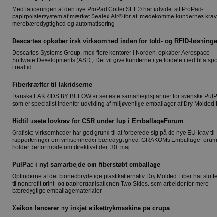
Med lanceringen af den nye ProPad Coiler SEE® har udvidet sit ProPad-
papirpolstersystem af mærket Sealed Air® for at imødekomme kundernes kra
merebæredygtighed og automatisering
Descartes opkøber irsk virksomhed inden for told- og RFID-løsninge
Descartes Systems Group, med flere kontorer i Norden, opkøber Aerospace
Software Developments (ASD.) Det vil give kunderne nye fordele med bl.a spo
i realtid
Fiberkræfter til lakridserne
Danske LAKRIDS BY BÜLOW er seneste samarbejdspartner for svenske Pul
som er specialist indenfor udvikling af miljøvenlige emballager af Dry Molded 
Hidtil usete lovkrav for CSR under lup i EmballageForum
Grafiske virksomheder har god grund til at forberede sig på de nye EU-krav til
rapporteringer om virksomheder bæredygtighed. GRAKOMs EmballageForum
holder derfor møde om direktivet den 30. maj
PulPac i nyt samarbejde om fiberstøbt emballage
Opfinderne af det bionedbrydelige plastikalternativ Dry Molded Fiber har slutte
til nonprofit print- og papirorganisationen Two Sides, som arbejder for mere
bæredygtige emballagematerialer
Xeikon lancerer ny inkjet etikettrykmaskine på drupa