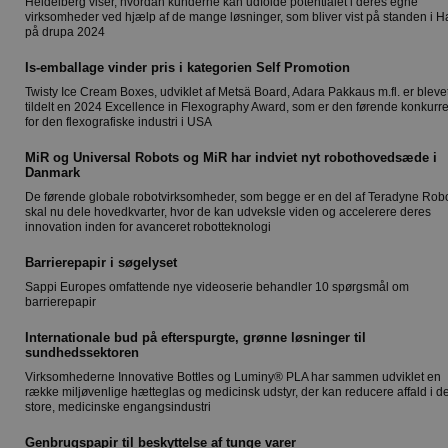
Heidelberg viser, hvordan kunderne kan udfolde potentialet i deres egne
virksomheder ved hjælp af de mange løsninger, som bliver vist på standen i H
på drupa 2024
Is-emballage vinder pris i kategorien Self Promotion
Twisty Ice Cream Boxes, udviklet af Metsä Board, Adara Pakkaus m.fl. er bleve
tildelt en 2024 Excellence in Flexography Award, som er den førende konkurr
for den flexografiske industri i USA
MiR og Universal Robots og MiR har indviet nyt robothovedsæde i
Danmark
De førende globale robotvirksomheder, som begge er en del af Teradyne Robo
skal nu dele hovedkvarter, hvor de kan udveksle viden og accelerere deres
innovation inden for avanceret robotteknologi
Barrierepapir i søgelyset
Sappi Europes omfattende nye videoserie behandler 10 spørgsmål om
barrierepapir
Internationale bud på efterspurgte, grønne løsninger til
sundhedssektoren
Virksomhederne Innovative Bottles og Luminy® PLA har sammen udviklet en
række miljøvenlige hætteglas og medicinsk udstyr, der kan reducere affald i d
store, medicinske engangsindustri
Genbrugspapir til beskyttelse af tunge varer