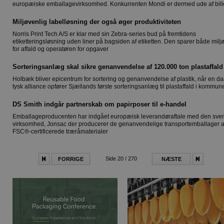
europæiske emballagevirksomhed. Konkurrenten Mondi er dermed ude af bill
Miljøvenlig labelløsning der også øger produktiviteten
Norris Print Tech A/S er klar med sin Zebra-series bud på fremtidens
etiketteringsløsning uden liner på bagsiden af etiketten. Den sparer både milj
for affald og operatøren for opgaver
Sorteringsanlæg skal sikre genanvendelse af 120.000 ton plastaffald
Holbæk bliver epicentrum for sortering og genanvendelse af plastik, når en d
tysk alliance opfører Sjællands første sorteringsanlæg til plastaffald i kommun
DS Smith indgår partnerskab om papirposer til e-handel
Emballageproducenten har indgået europæisk leverandøraftale med den sve
virksomhed, Jonsac der producerer de genanvendelige transportemballager a
FSC®-certificerede træråmaterialer
Side 20 / 270
FORRIGE
NÆSTE