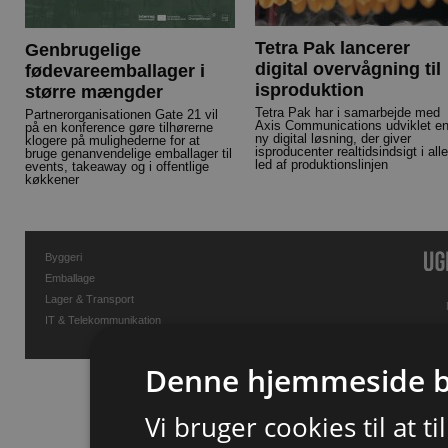
Tetra Pak lancerer
Genbrugelige
digital overvågning til
fødevareemballager i
isproduktion
større mængder
Tetra Pak har i samarbejde med
Partnerorganisationen Gate 21 vil
Axis Communications udviklet e
på en konference gøre tilhørerne
ny digital løsning, der giver
klogere på mulighederne for at
isproducenter realtidsindsigt i alle
bruge genanvendelige emballager til
led af produktionslinjen
events, takeaway og i offentlige
køkkener
Byggeri
Emballage
Lager & Transport
IT & Telekommunikation
Denne hjemmeside b
Vi bruger cookies til at t