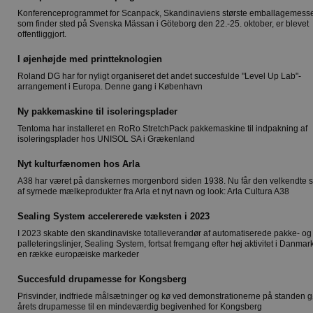
Konferenceprogrammet for Scanpack, Skandinaviens største emballagemess
som finder sted på Svenska Mässan i Göteborg den 22.-25. oktober, er blevet
offentliggjort.
I øjenhøjde med printteknologien
Roland DG har for nyligt organiseret det andet succesfulde "Level Up Lab"-
arrangement i Europa. Denne gang i København
Ny pakkemaskine til isoleringsplader
Tentoma har installeret en RoRo StretchPack pakkemaskine til indpakning af
isoleringsplader hos UNISOL SA i Grækenland
Nyt kulturfænomen hos Arla
A38 har været på danskernes morgenbord siden 1938. Nu får den velkendte s
af syrnede mælkeprodukter fra Arla et nyt navn og look: Arla Cultura A38
Sealing System accelererede væksten i 2023
I 2023 skabte den skandinaviske totalleverandør af automatiserede pakke- og
palleteringslinjer, Sealing System, fortsat fremgang efter høj aktivitet i Danmar
en række europæiske markeder
Succesfuld drupamesse for Kongsberg
Prisvinder, indfriede målsætninger og kø ved demonstrationerne på standen g
årets drupamesse til en mindeværdig begivenhed for Kongsberg