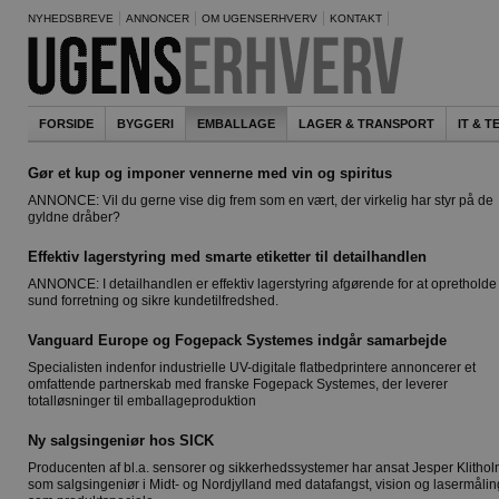
NYHEDSBREVE
ANNONCER
OM UGENSERHVERV
KONTAKT
FORSIDE
BYGGERI
EMBALLAGE
LAGER & TRANSPORT
IT & 
Gør et kup og imponer vennerne med vin og spiritus
ANNONCE: Vil du gerne vise dig frem som en vært, der virkelig har styr på de
gyldne dråber?
Effektiv lagerstyring med smarte etiketter til detailhandlen
ANNONCE: I detailhandlen er effektiv lagerstyring afgørende for at opretholde
sund forretning og sikre kundetilfredshed.
Vanguard Europe og Fogepack Systemes indgår samarbejde
Specialisten indenfor industrielle UV-digitale flatbedprintere annoncerer et
omfattende partnerskab med franske Fogepack Systemes, der leverer
totalløsninger til emballageproduktion
Ny salgsingeniør hos SICK
Producenten af bl.a. sensorer og sikkerhedssystemer har ansat Jesper Klitho
som salgsingeniør i Midt- og Nordjylland med datafangst, vision og lasermålin