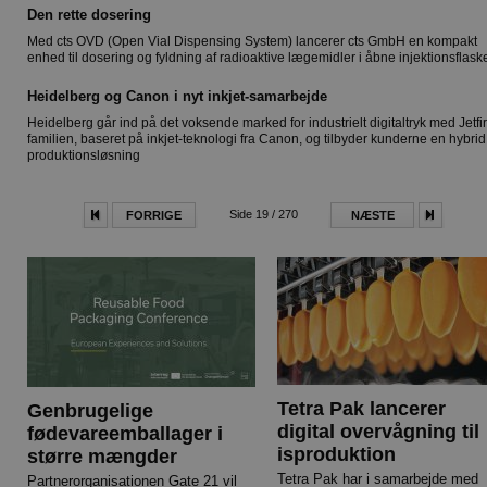
Den rette dosering
Med cts OVD (Open Vial Dispensing System) lancerer cts GmbH en kompakt
enhed til dosering og fyldning af radioaktive lægemidler i åbne injektionsflask
Heidelberg og Canon i nyt inkjet-samarbejde
Heidelberg går ind på det voksende marked for industrielt digitaltryk med Jetfi
familien, baseret på inkjet-teknologi fra Canon, og tilbyder kunderne en hybrid
produktionsløsning
Side 19 / 270
FORRIGE
NÆSTE
Tetra Pak lancerer
Genbrugelige
digital overvågning til
fødevareemballager i
isproduktion
større mængder
Tetra Pak har i samarbejde med
Partnerorganisationen Gate 21 vil