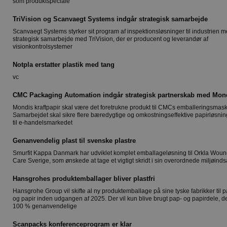
som produktspeciale
TriVision og Scanvaegt Systems indgår strategisk samarbejde
Scanvaegt Systems styrker sit program af inspektionsløsninger til industrien m
strategisk samarbejde med TriVision, der er producent og leverandør af
visionkontrolsystemer
Notpla erstatter plastik med tang
vc
CMC Packaging Automation indgår strategisk partnerskab med Mon
Mondis kraftpapir skal være det foretrukne produkt til CMCs emballeringsmask
Samarbejdet skal sikre flere bæredygtige og omkostningseffektive papirløsnin
til e-handelsmarkedet
Genanvendelig plast til svenske plastre
Smurfit Kappa Danmark har udviklet komplet emballageløsning til Orkla Wou
Care Sverige, som ønskede at tage et vigtigt skridt i sin overordnede miljøinds
Hansgrohes produktemballager bliver plastfri
Hansgrohe Group vil skifte al ny produktemballage på sine tyske fabrikker til 
og papir inden udgangen af 2025. Der vil kun blive brugt pap- og papirdele, de
100 % genanvendelige
Scanpacks konferenceprogram er klar