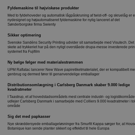
Fyldemaskine til højviskøse produkter
Med to fyldehoveder og automatisk lågpåskruning af twist-off- og skruelåg er 
nydesignet og højautomatiseret fyldemaskine for nylig lanceret af det
Sønderborgske firma Swienty
Sikker optimering
Svenske Sandéns Security Printing udvider sit samarbejde med Visutech. Det
skete ad trykkeriet har på den nyligt overståede drupa-messe investerede prin
systemet fra Fujifilm
Ny bølge følger med materialestrømmen
UPM Raflatac lancerer New Wave papiretiketmaterialet, der er kompatibelt m
genbrug og dermed fører til genanvendelige emballager
Distributionsomlægning i Carlsberg Danmark skaber 9.000 ledige
kvadratmeter
I Taastrup, et af hovedstadsområdets mest centrale industri- og logistikområder
udlejer Carlsberg Danmark i samarbejde med Colliers 9.000 kvadratmeter i told
område
Sig det med papkasser
Nye skræddersyede emballageløsninger fra Smurfit Kappa sørger for, at Hous
Botanique kan sende planter sikkert og effektivt til hele Europa