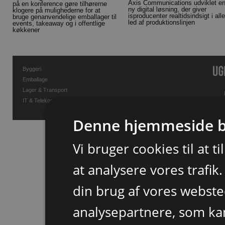
Axis Communications udviklet e
på en konference gøre tilhørerne
ny digital løsning, der giver
klogere på mulighederne for at
isproducenter realtidsindsigt i alle
bruge genanvendelige emballager til
led af produktionslinjen
events, takeaway og i offentlige
køkkener
Byggeri
Emballage
Lager & Transport
IT & Telekommunikation
Denne hjemmeside b
Vi bruger cookies til at t
at analysere vores trafik
din brug af vores webst
analysepartnere, som k