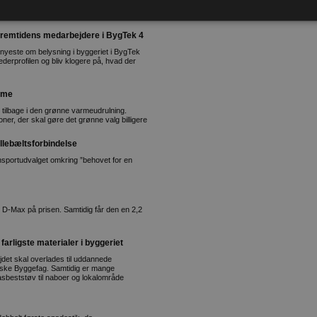
det kræver at du stiller de rigtige
fremtidens medarbejdere i BygTek 4
t nyeste om belysning i byggeriet i BygTek
derprofilen og bliv klogere på, hvad der
arme
 tilbage i den grønne varmeudrulning.
ner, der skal gøre det grønne valg billigere
llebæltsforbindelse
nsportudvalget omkring ”behovet for en
 D-Max på prisen. Samtidig får den en 2,2
farligste materialer i byggeriet
bejdet skal overlades til uddannede
ske Byggefag. Samtidig er mange
asbeststøv til naboer og lokalområde