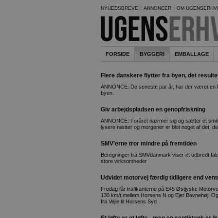
NYHEDSBREVE
ANNONCER
OM UGENSERHV
FORSIDE
BYGGERI
EMBALLAGE
Flere danskere flytter fra byen, det resul
ANNONCE: De seneste par år, har der været en kæ
byen.
Giv arbejdspladsen en genopfriskning
ANNONCE: Foråret nærmer sig og sætter et smil p
lysere nætter og morgener er blot noget af det, de 
SMV’erne tror mindre på fremtiden
Beregninger fra SMVdanmark viser et udbredt fald 
store virksomheder
Udvidet motorvej færdig tidligere end vent
Fredag får trafikanterne på E45 Østjyske Motorv
130 km/t mellem Horsens N og Ejer Bavnehøj. Og i
fra Vejle til Horsens Syd