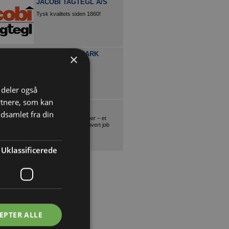
JACOBI TAGTEGL A/S
Tysk kvalitets siden 1860!
TOYOTA DANMARK
×
Få en robust og loyal
samarbejdspartner
i deler også
rtnere, som kan
FORD
dsamlet fra din
Ford vans og pickupper – et
erhvervskøretøj til ethvert job
Uklassificerede
EPTER ALLE