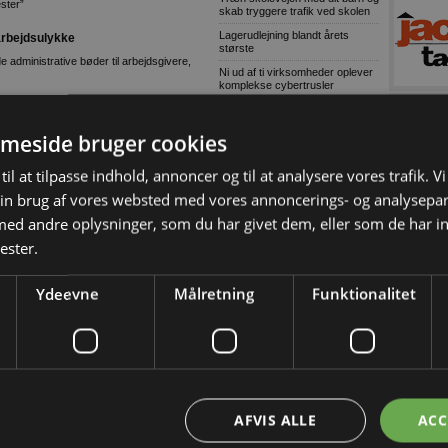
ster”
skab tryggere trafik ved skolen
Lagerudlejning blandt årets
arbejdsulykke
største
e administrative bøder til arbejdsgivere,
Ni ud af ti virksomheder oplever
komplekse cybertrusler
 lokaler i Skive
Danske soldater har arbejdet på
grønlandsk infrastruktur
og bearbejdning af træbaserede plader,
meside bruger cookies
 samlet 30 medarbejdere, lager, produktion
Ulovligt gør-det-selv kan få
alvorlige konsekvenser
til at tilpasse indhold, annoncer og til at analysere vores trafik. V
Voldsom prisstigning på nyt
om mere end løn
in brug af vores websted med vores annoncerings- og analysepa
badeværelse
 på arbejdspladsen, handler samtalen ofte
d andre oplysninger, som du har givet dem, eller som de har in
Wammen vasker hænder i den
politiske håndvask
ester.
Grøn asfalt skaber højere
ge og i elendig forfatning - hvis de
sikkerhed på udvidet
Hillerødmotorvej
Ydeevne
Målretning
Funktionalitet
vervirksomheden Sweco viser, at rummene
Defekt trailerwire
citet i centrale byområder
Skærpet kontrol af
 kan
producentansvar skal sikre fair
konkurrence
indvis af tilskuere kunne hold 3 løfte
bæk. Deres bro imponerede dommerne og
Tom Erhvervspulje skader grøn
oner
omstilling
AFVIS ALLE
ACC
47 procent af nye varebiler i juni
var el-drevne