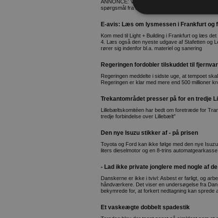
ANNONCE: Valget af palleløfter er ikke svært, men 
spørgsmål fra start.
E-avis: Læs om lysmessen i Frankfurt og 
Kom med til Light + Building i Frankfurt og læs de
4. Læs også den nyeste udgave af Stafetten og Le
rører sig indenfor bl.a. materiel og sanering
Regeringen fordobler tilskuddet til fjernv
Regeringen meddelte i sidste uge, at tempoet skal
Regeringen er klar med mere end 500 millioner kro
Trekantområdet presser på for en tredje Li
Lillebæltskomitéen har bedt om foretræde for Tra
tredje forbindelse over Lillebælt”
Den nye Isuzu stikker af - på prisen
Toyota og Ford kan ikke følge med den nye Isuzu
liters dieselmotor og en 8-trins automatgearkasse
- Lad ikke private jonglere med nogle af de 
Danskerne er ikke i tvivl: Asbest er farligt, og ar
håndværkere. Det viser en undersøgelse fra Dan
bekymrede for, at forkert nedtagning kan sprede 
Et vaskeægte dobbelt spadestik