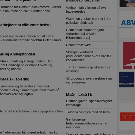
ikke bare en septiktank
alvorlige konsekvenser
 for formand for Danske Kloakmestre, Verner
Voldsom prisstigning på nyt
 da Kloakmessen 2026 i januar satte
badeværelse
Wammen vasker hænder i den
politiske håndvask
bejdere at ville være bedst i
Grøn asfalt skaber højere
sikkerhed på udvidet
 marked og har en ambition om at være
Hillerødmotorvej
rav til administrerende direktør Peter Krantz
Defekt trailerwire
Skærpet kontrol af
okale og Anlægsfonden
producentansvar skal sikre fair
konkurrence
ektør i Lokale og Anlægsfonden. Hun
r om Handicap og er ifølge Lokale og
Tom Erhvervspulje skader grøn
dtil og udadtil
omstilling
47 procent af nye varebiler i juni
eralsk isolering
var el-drevne
 monterer og befæster i mineralsk
ed gennem et nyt samarbejde med fokus på
håndværkere og fagfolk
MEST LÆSTE
Grønne gaver i specialdesignet
emballage
ende registrerede konkurser i byggebranchen
Træn skolevejen med dit barn
Genbrugelige
fødevareemballager i større
mængder
er” eller anden håndværkertitel, men kun
Træn skolevejen med dit barn og