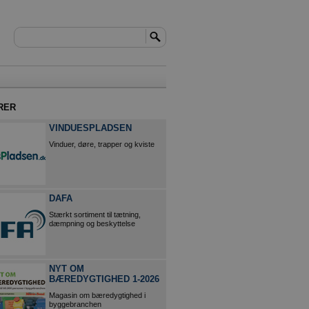
RER
VINDUESPLADSEN
Vinduer, døre, trapper og kviste
DAFA
Stærkt sortiment til tætning,
dæmpning og beskyttelse
NYT OM
BÆREDYGTIGHED 1-2026
Magasin om bæredygtighed i
byggebranchen