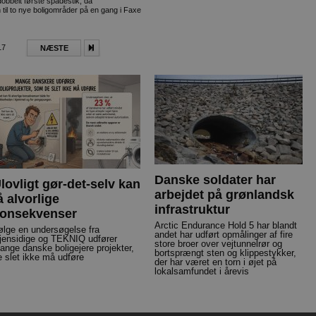
obbelt første spadestik, da
til to nye boligområder på en gang i Faxe
17
NÆSTE
Danske soldater har
lovligt gør-det-selv kan
arbejdet på grønlandsk
å alvorlige
infrastruktur
onsekvenser
Arctic Endurance Hold 5 har blandt
følge en undersøgelse fra
andet har udført opmålinger af fire
jensidige og TEKNIQ udfører
store broer over vejtunnelrør og
ange danske boligejere projekter,
bortsprængt sten og klippestykker,
e slet ikke må udføre
der har været en torn i øjet på
lokalsamfundet i årevis