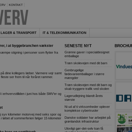
ERV
KONTAKT
LAGER & TRANSPORT
IT & TELEKOMMUNIKATION
terer, i at byggebranchen vækster
SENESTE NYT
BROCHU
Grønne gaver i specialdesignet
mpe stigning i personer som flytter fra
emballage
Træn skolevejen med dit barn
Genbrugelige
å dine kollegers læber. Varmere vejr samt
fødevareemballager i større
fleste ser frem til når foråret rammer.
mængder
Træn skolevejen med dit barn og
skab tryggere trafik ved skolen
i erhvervstilliden i juni hos både SMV’er og
Lagerudlejning blandt årets
største
Ni ud af ti virksomheder oplever
et
komplekse cybertrusler
ej syv kilometer motorvej med seks spor og
Danske soldater har arbejdet på
 løbet af sommerferien følger 15 kilometer
grønlandsk infrastruktur
Ulovligt gør-det-selv kan få