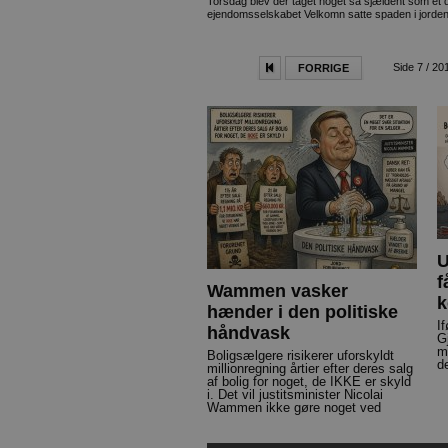
Torsdag blev der taget noget så sjældent som et d
ejendomsselskabet Velkomn satte spaden i jorden 
Side 7 / 20
FORRIGE
U
f
Wammen vasker
k
hænder i den politiske
I
håndvask
G
m
Boligsælgere risikerer uforskyldt
d
millionregning årtier efter deres salg
af bolig for noget, de IKKE er skyld
i. Det vil justitsminister Nicolai
Wammen ikke gøre noget ved