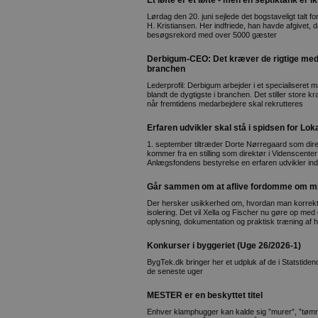
Et løfte er et løfte - men en septiktank er 
Lørdag den 20. juni sejlede det bogstaveligt talt
H. Kristiansen. Her indfriede, han havde afgivet,
besøgsrekord med over 5000 gæster
Derbigum-CEO: Det kræver de rigtige medar
branchen
Lederprofil: Derbigum arbejder i et specialiseret
blandt de dygtigste i branchen. Det stiller store k
når fremtidens medarbejdere skal rekrutteres
Erfaren udvikler skal stå i spidsen for L
1. september tiltræder Dorte Nørregaard som dir
kommer fra en stilling som direktør i Videnscente
Anlægsfondens bestyrelse en erfaren udvikler inda
Går sammen om at aflive fordomme om min
Der hersker usikkerhed om, hvordan man korrekt
isolering. Det vil Xella og Fischer nu gøre op m
oplysning, dokumentation og praktisk træning af 
Konkurser i byggeriet (Uge 26/2026-1)
BygTek.dk bringer her et udpluk af de i Statstid
de seneste uger
MESTER er en beskyttet titel
Enhver klamphugger kan kalde sig ”murer”, ”tømr