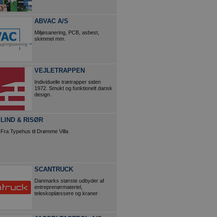
ABVAC A/S
Miljøsanering, PCB, asbest,
skimmel mm.
VEJLETRAPPEN
Individuelle trætrapper siden
1972. Smukt og funktionelt dansk
design.
LIND & RISØR
Fra Typehus til Drømme Villa
SCANTRUCK
Danmarks største udbyder af
entreprenørmateriel,
teleskoplæssere og kraner