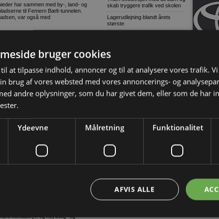
nieder har sammen med by-, land- og
skab tryggere trafik ved skolen
ladserne til Femern Bælt-tunnelen.
 Madsen, var også med
Lagerudlejning blandt årets
største
Ni ud af ti virksomheder oplever
komplekse cybertrusler
meside bruger cookies
Danske soldater har arbejdet på
grønlandsk infrastruktur
 at ombygge bygning til politiet i Odense på
til at tilpasse indhold, annoncer og til at analysere vores trafik. V
Ulovligt gør-det-selv kan få
alvorlige konsekvenser
in brug af vores websted med vores annoncerings- og analysepa
emtid
Voldsom prisstigning på nyt
d andre oplysninger, som du har givet dem, eller som de har in
badeværelse
knik på vækst og forbedrede resultater med
ester.
r i ryggen
Wammen vasker hænder i den
politiske håndvask
udfordrende marked
Ydeevne
Målretning
Funktionalitet
Grøn asfalt skaber højere
sikkerhed på udvidet
dviklingsprojekter sender Ejendomsselskabet
Hillerødmotorvej
rtsat vækst
Defekt trailerwire
Skærpet kontrol af
producentansvar skal sikre fair
midlertidige pavilloner. Moderne
konkurrence
tid, høj kvalitet og arkitektonisk
direktør i
Tom Erhvervspulje skader grøn
AFVIS ALLE
ACC
omstilling
omdannes til betalbare boliger?
47 procent af nye varebiler i juni
nu være med til at vise, hvordan eksisterende
var el-drevne
ndre klimaaftryk og høj bolig- og