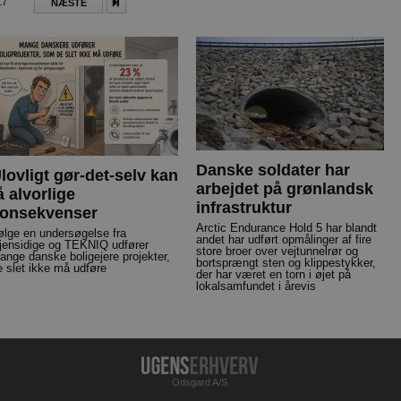
17
NÆSTE
Danske soldater har
lovligt gør-det-selv kan
arbejdet på grønlandsk
å alvorlige
infrastruktur
onsekvenser
Arctic Endurance Hold 5 har blandt
følge en undersøgelse fra
andet har udført opmålinger af fire
jensidige og TEKNIQ udfører
store broer over vejtunnelrør og
ange danske boligejere projekter,
bortsprængt sten og klippestykker,
e slet ikke må udføre
der har været en torn i øjet på
lokalsamfundet i årevis
Odsgard A/S