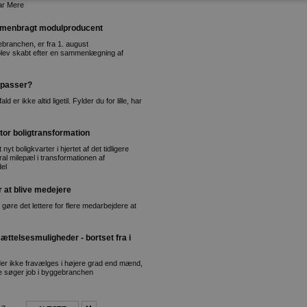
var Mere
ammenbragt modulproducent
ebranchen, er fra 1. august
 blev skabt efter en sammenlægning af
e passer?
er ikke altid ligetil. Fylder du for lille, har
tor boligtransformation
yt boligkvarter i hjertet af det tidligere
l milepæl i transformationen af
del
 at blive medejere
gøre det lettere for flere medarbejdere at
ttelsesmuligheder - bortset fra i
inder ikke fravælges i højere grad end mænd,
de søger job i byggebranchen