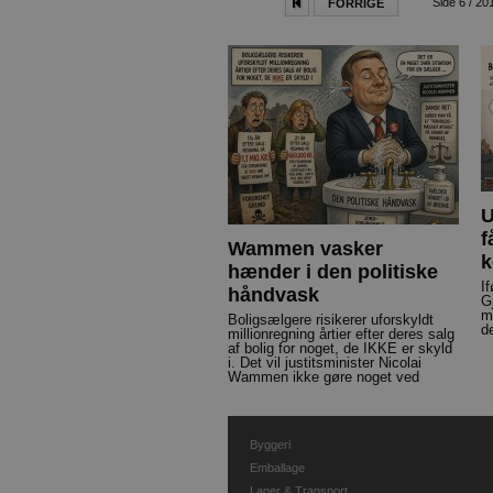
Side 6 / 20
FORRIGE
U
f
Wammen vasker
k
hænder i den politiske
I
håndvask
G
m
Boligsælgere risikerer uforskyldt
d
millionregning årtier efter deres salg
af bolig for noget, de IKKE er skyld
i. Det vil justitsminister Nicolai
Wammen ikke gøre noget ved
Byggeri
Emballage
Lager & Transport