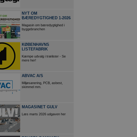
NYT OM
BÆREDYGTIGHED 1-2026
Magasin om bæredygtighed i
byggebranchen
KØBENHAVNS
LISTEFABRIK
Kæmpe udvalg i trælister - Se
mere her!
ABVAC A/S
Miljøsanering, PCB, asbest,
skimmel mm.
MAGASINET GULV
Læs marts 2026 udgaven her