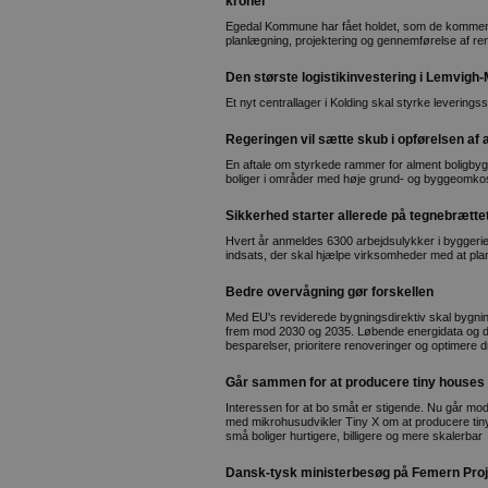
kroner
Egedal Kommune har fået holdet, som de kommende
planlægning, projektering og gennemførelse af re
Den største logistikinvestering i Lemvigh-M
Et nyt centrallager i Kolding skal styrke leveringss
Regeringen vil sætte skub i opførelsen af 
En aftale om styrkede rammer for alment boligbygg
boliger i områder med høje grund- og byggeomko
Sikkerhed starter allerede på tegnebrætte
Hvert år anmeldes 6300 arbejdsulykker i byggeriet
indsats, der skal hjælpe virksomheder med at plan
Bedre overvågning gør forskellen
Med EU's reviderede bygningsdirektiv skal bygni
frem mod 2030 og 2035. Løbende energidata og dig
besparelser, prioritere renoveringer og optimere d
Går sammen for at producere tiny houses i
Interessen for at bo småt er stigende. Nu går 
med mikrohusudvikler Tiny X om at producere tin
små boliger hurtigere, billigere og mere skalerbar
Dansk-tysk ministerbesøg på Femern Proj