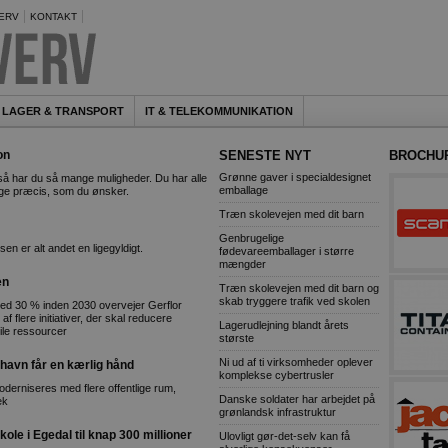
ERV
KONTAKT
LAGER & TRANSPORT
IT & TELEKOMMUNIKATION
on
SENESTE NYT
BROCHU
Grønne gaver i specialdesignet
å har du så mange muligheder. Du har alle
emballage
 lige præcis, som du ønsker.
Træn skolevejen med dit barn
Genbrugelige
sen er alt andet en ligegyldigt.
fødevareemballager i større
mængder
en
Træn skolevejen med dit barn og
skab tryggere trafik ved skolen
ed 30 % inden 2030 overvejer Gerflor
f flere initiativer, der skal reducere
Lagerudlejning blandt årets
ile ressourcer
største
Ni ud af ti virksomheder oplever
havn får en kærlig hånd
komplekse cybertrusler
erniseres med flere offentlige rum,
Danske soldater har arbejdet på
ek
grønlandsk infrastruktur
kole i Egedal til knap 300 millioner
Ulovligt gør-det-selv kan få