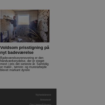
Voldsom prisstigning på
nyt badeværelse
Badeværelsesrenovering er den
håndværkerydelse, der er steget
mest i pris det seneste år. Samtidig
er maler-, tømrer- og murerarbejde
blevet markant dyrere
Nyhedsbreve
Annoncer
Om UgensErhverv