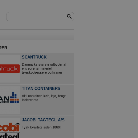
RER
SCANTRUCK
Danmarks største udbyder af
entreprenørmateriel,
teleskoplæssere og kraner
TITAN CONTAINERS
Alt i container, køb, leje, brugt,
isoleret etc
JACOBI TAGTEGL A/S
Tysk kvalitets siden 1860!