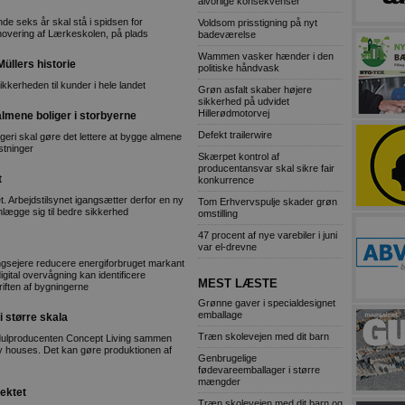
alvorlige konsekvenser
 seks år skal stå i spidsen for
Voldsom prisstigning på nyt
novering af Lærkeskolen, på plads
badeværelse
Wammen vasker hænder i den
üllers historie
politiske håndvask
ikkerheden til kunder i hele landet
Grøn asfalt skaber højere
sikkerhed på udvidet
Hillerødmotorvej
almene boliger i storbyerne
Defekt trailerwire
eri skal gøre det lettere at bygge almene
stninger
Skærpet kontrol af
producentansvar skal sikre fair
t
konkurrence
. Arbejdstilsynet igangsætter derfor en ny
Tom Erhvervspulje skader grøn
lægge sig til bedre sikkerhed
omstilling
47 procent af nye varebiler i juni
var el-drevne
ngsejere reducere energiforbruget markant
ital overvågning kan identificere
MEST LÆSTE
riften af bygningerne
Grønne gaver i specialdesignet
emballage
 større skala
Træn skolevejen med dit barn
modulproducenten Concept Living sammen
y houses. Det kan gøre produktionen af
Genbrugelige
fødevareemballager i større
mængder
ektet
Træn skolevejen med dit barn og