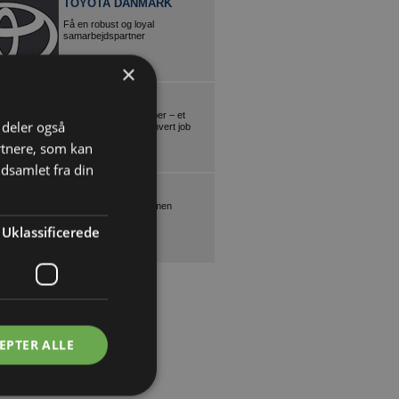
TOYOTA DANMARK
Få en robust og loyal
samarbejdspartner
×
FORD
Ford vans og pickupper – et
i deler også
erhvervskøretøj til ethvert job
rtnere, som kan
dsamlet fra din
VIKA VINDUER
Lad os gøre det sammen
Uklassificerede
EPTER ALLE