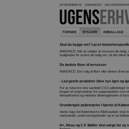
NYHEDSBREVE
ANNONCER
OM UGENSERHV
FORSIDE
BYGGERI
EMBALLAGE
Skal du bygge om? Lej en beboelsespavill
ANNONCE: Når du vælger at renovere din bolig, s
muligheder for at lave din bolig om, så den bliver
De bedste fliser til terrassen
ANNONCE: Ens valg af fliser eller klinker til terras
- Lad gamle produkter blive nye igen og ig
For at reducere sine samlede CO2-udledninger m
brugen af restprodukter fra sojaproduktion som et a
klimaaftrykket og mindske afhængigheden af foss
Grundtvigsk pejlemærke i hjertet af Køben
Vartov bag ved Københavns Rådhusplads skal mod
værksteder, undervisningslokaler og et nyt bibliot
H+, Niras og C.F. Møller skal sørge for ny s