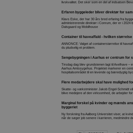
livskvalitet. Det sker som en del af indsatsen Be
Erfaren byggeleder bliver direktør for s
Klavs Eske, der har 30 års bred erfaring fra bygg
administrerende direktør i Conrum, der er i 2024
Dalsgaard og Mobilhouse
Container til haveaffald - hvilken størrels
ANNONCE: Valget af containerstørrelse til haveaffald 
du pludselig et problem.
Sengebygningen i Aarhus er centrum for s
Tirsdag dag blev grundstenen lagt til Axelhave – et n
Aarhus Amtssygehus. Projektet markerer en centra
hospitalsområdet til en levende og bæredygtig by
Flere medarbejdere skal have mulighed for
Skatte- og vækstminister Jakob Engel-Schmidt vil 
blive medejere af den virksomhed, de arbejder for
Marginal forskel på kvinder og mænds ansæ
byggeriet
Ny forskning fra Aalborg Universitet viser, at kv
når de søger job senere i karrieren, medmindre 