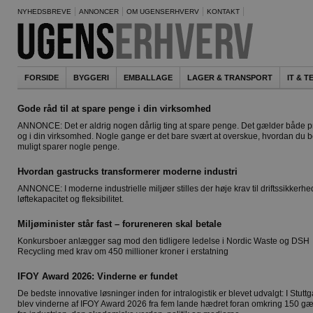
NYHEDSBREVE
ANNONCER
OM UGENSERHVERV
KONTAKT
FORSIDE
BYGGERI
EMBALLAGE
LAGER & TRANSPORT
IT & 
Gode råd til at spare penge i din virksomhed
ANNONCE: Det er aldrig nogen dårlig ting at spare penge. Det gælder både pr
og i din virksomhed. Nogle gange er det bare svært at overskue, hvordan du b
muligt sparer nogle penge.
Hvordan gastrucks transformerer moderne industri
ANNONCE: I moderne industrielle miljøer stilles der høje krav til driftssikkerhe
løftekapacitet og fleksibilitet.
Miljøminister står fast – forureneren skal betale
Konkursboer anlægger sag mod den tidligere ledelse i Nordic Waste og DSH
Recycling med krav om 450 millioner kroner i erstatning
IFOY Award 2026: Vinderne er fundet
De bedste innovative løsninger inden for intralogistik er blevet udvalgt: I Stuttg
blev vinderne af IFOY Award 2026 fra fem lande hædret foran omkring 150 gæ