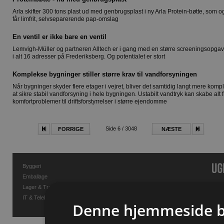
Arla skifter 300 tons plast ud med genbrugsplast i ny Arla Protein-bøtte, som o
får limfrit, selvseparerende pap-omslag
En ventil er ikke bare en ventil
Lemvigh-Müller og partneren Alltech er i gang med en større screeningsopga
i alt 16 adresser på Frederiksberg. Og potentialet er stort
Komplekse bygninger stiller større krav til vandforsyningen
Når bygninger skyder flere etager i vejret, bliver det samtidig langt mere komp
at sikre stabil vandforsyning i hele bygningen. Ustabilt vandtryk kan skabe alt f
komfortproblemer til driftsforstyrrelser i større ejendomme
Side 6 / 3048
FORRIGE
NÆSTE
Byggeri
Emballage
Lager & Transport
IT & Telekommunikation
Denne hjemmeside b