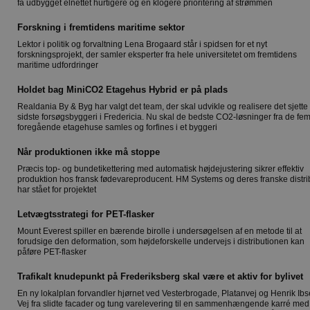
få udbygget elnettet hurtigere og en klogere prioritering af strømmen
Forskning i fremtidens maritime sektor
Lektor i politik og forvaltning Lena Brogaard står i spidsen for et nyt
forskningsprojekt, der samler eksperter fra hele universitetet om fremtidens
maritime udfordringer
Holdet bag MiniCO2 Etagehus Hybrid er på plads
Realdania By & Byg har valgt det team, der skal udvikle og realisere det sjette
sidste forsøgsbyggeri i Fredericia. Nu skal de bedste CO2-løsninger fra de fe
foregående etagehuse samles og forfines i et byggeri
Når produktionen ikke må stoppe
Præcis top- og bundetikettering med automatisk højdejustering sikrer effektiv
produktion hos fransk fødevareproducent. HM Systems og deres franske distri
har stået for projektet
Letvægtsstrategi for PET-flasker
Mount Everest spiller en bærende birolle i undersøgelsen af en metode til at
forudsige den deformation, som højdeforskelle undervejs i distributionen kan
påføre PET-flasker
Trafikalt knudepunkt på Frederiksberg skal være et aktiv for bylivet
En ny lokalplan forvandler hjørnet ved Vesterbrogade, Platanvej og Henrik Ib
Vej fra slidte facader og tung varelevering til en sammenhængende karré med