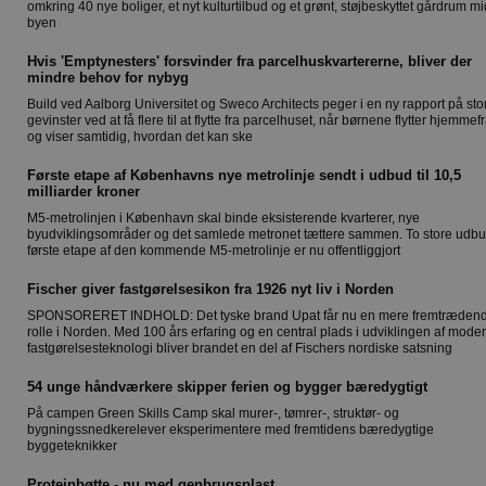
omkring 40 nye boliger, et nyt kulturtilbud og et grønt, støjbeskyttet gårdrum mid
byen
Hvis 'Emptynesters' forsvinder fra parcelhuskvartererne, bliver der
mindre behov for nybyg
Build ved Aalborg Universitet og Sweco Architects peger i en ny rapport på sto
gevinster ved at få flere til at flytte fra parcelhuset, når børnene flytter hjemmef
og viser samtidig, hvordan det kan ske
Første etape af Københavns nye metrolinje sendt i udbud til 10,5
milliarder kroner
M5-metrolinjen i København skal binde eksisterende kvarterer, nye
byudviklingsområder og det samlede metronet tættere sammen. To store udbu
første etape af den kommende M5-metrolinje er nu offentliggjort
Fischer giver fastgørelsesikon fra 1926 nyt liv i Norden
SPONSORERET INDHOLD: Det tyske brand Upat får nu en mere fremtræden
rolle i Norden. Med 100 års erfaring og en central plads i udviklingen af mode
fastgørelsesteknologi bliver brandet en del af Fischers nordiske satsning
54 unge håndværkere skipper ferien og bygger bæredygtigt
På campen Green Skills Camp skal murer-, tømrer-, struktør- og
bygningssnedkerelever eksperimentere med fremtidens bæredygtige
byggeteknikker
Proteinbøtte - nu med genbrugsplast