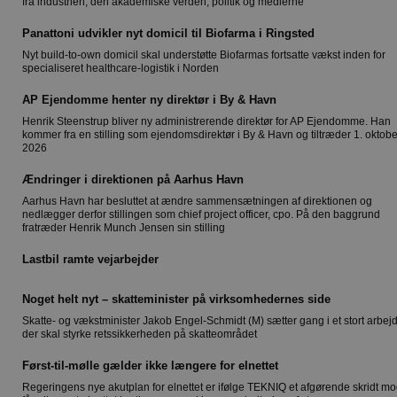
fra industrien, den akademiske verden, politik og medierne
Panattoni udvikler nyt domicil til Biofarma i Ringsted
Nyt build-to-own domicil skal understøtte Biofarmas fortsatte vækst inden for
specialiseret healthcare-logistik i Norden
AP Ejendomme henter ny direktør i By & Havn
Henrik Steenstrup bliver ny administrerende direktør for AP Ejendomme. Han
kommer fra en stilling som ejendomsdirektør i By & Havn og tiltræder 1. oktobe
2026
Ændringer i direktionen på Aarhus Havn
Aarhus Havn har besluttet at ændre sammensætningen af direktionen og
nedlægger derfor stillingen som chief project officer, cpo. På den baggrund
fratræder Henrik Munch Jensen sin stilling
Lastbil ramte vejarbejder
Noget helt nyt – skatteminister på virksomhedernes side
Skatte- og vækstminister Jakob Engel-Schmidt (M) sætter gang i et stort arbej
der skal styrke retssikkerheden på skatteområdet
Først-til-mølle gælder ikke længere for elnettet
Regeringens nye akutplan for elnettet er ifølge TEKNIQ et afgørende skridt mo