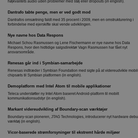
højkvalitets audio uden problemer med støj eller dropouts (in english).
Dantrafo tabte penge, men er ved godt mod
Dantrafos omsætning faldt med 35 procent i 2009, men en omstrukturering i
forbindelse med ejerskifte skal vende udviklingen.
Nye navne hos Data Respons
Michael Schou Rasmussen og Lene Fischermann er nye navne hos Data
Respons, hvor den hidtidige salgsdirektør Vagn Rasmussen har fået nyt
ansvarsområde.
Renesas går ind i Symbian-samarbejde
Renesas indtræder i Symbian Foundation med sigte på at videreudvikle mobi
chipsæts til Symbian platformen (in english).
Demoplatform med Intel Atom til mobile applikationer
Teleca understøtter ny Intel Atom baseret Android-platform til mobilt
kommunikationsudstyr (in english).
Markant videreudvikling af Boundary-scan værktøjer
Boundary-scan pioneren, JTAG Technologies, introducerer nyt hardware deb
værktøj (in english).
Vicor-baserede strømforsyninger til ekstremt hårde miljøer