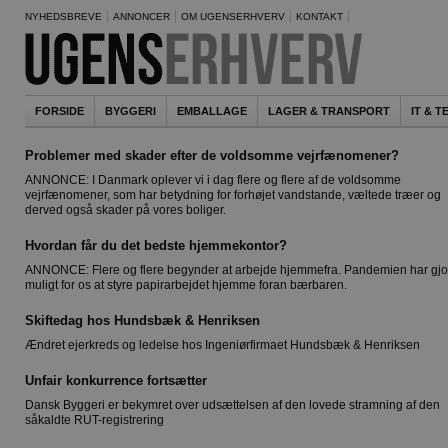
NYHEDSBREVE
ANNONCER
OM UGENSERHVERV
KONTAKT
FORSIDE
BYGGERI
EMBALLAGE
LAGER & TRANSPORT
IT & 
Problemer med skader efter de voldsomme vejrfænomener?
ANNONCE: I Danmark oplever vi i dag flere og flere af de voldsomme
vejrfænomener, som har betydning for forhøjet vandstande, væltede træer og
derved også skader på vores boliger.
Hvordan får du det bedste hjemmekontor?
ANNONCE: Flere og flere begynder at arbejde hjemmefra. Pandemien har gjor
muligt for os at styre papirarbejdet hjemme foran bærbaren.
Skiftedag hos Hundsbæk & Henriksen
Ændret ejerkreds og ledelse hos Ingeniørfirmaet Hundsbæk & Henriksen
Unfair konkurrence fortsætter
Dansk Byggeri er bekymret over udsættelsen af den lovede stramning af den
såkaldte RUT-registrering