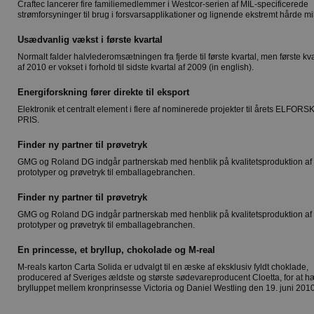
Craftec lancerer fire familiemedlemmer i Westcor-serien af MIL-specificerede
strømforsyninger til brug i forsvarsapplikationer og lignende ekstremt hårde mil
Usædvanlig vækst i første kvartal
Normalt falder halvlederomsætningen fra fjerde til første kvartal, men første kva
af 2010 er vokset i forhold til sidste kvartal af 2009 (in english).
Energiforskning fører direkte til eksport
Elektronik et centralt element i flere af nominerede projekter til årets ELFORS
PRIS.
Finder ny partner til prøvetryk
GMG og Roland DG indgår partnerskab med henblik på kvalitetsproduktion af
prototyper og prøvetryk til emballagebranchen.
Finder ny partner til prøvetryk
GMG og Roland DG indgår partnerskab med henblik på kvalitetsproduktion af
prototyper og prøvetryk til emballagebranchen.
En princesse, et bryllup, chokolade og M-real
M-reals karton Carta Solida er udvalgt til en æske af eksklusiv fyldt choklade,
producered af Sveriges ældste og største sødevareproducent Cloetta, for at 
brylluppet mellem kronprinsesse Victoria og Daniel Westling den 19. juni 2010