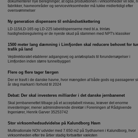
dokumenterer nye beregninger, at også produktionen i virksomheder vil lide, 
fabrikker, havneområder og servicevirksomheder må lukke midlertidigt efter
oversvømmelser
Ny generation dispensere til enhåndsetikettering
LD-115/LD-165 og LD-225 labeldispenserne med bl.a. trinløs
hastighedsregulering er de nyeste skud på stammen med NPT's klassiker
1500 meter lang dæmning i Limfjorden skal reducere behovet for tu
trafik på land
Vejdirektoratet etablerer adgangsvej og anløbsplads til forundersøgelser i
Limfjorden inden større tunnelbyggeri
Flere og flere tager færgen
Der er travlt i de danske havne, hvor mængden af både gods og passagerer s
år steg markant i forhold til 2024
Debat: Der skal investeres milliarder i det danske jernbanenet
Skal jernbanenettet tilbage på et acceptabelt niveau, kræver det enorme
investeringer, mener administrerende direktør i Foreningen af Rådgivende
Ingeniører, Henrik Garver 35253742
Stor virksomhedsudvidelse på Kalundborg Havn
Multinationale NOV udvider med 7.650 m2 på Sydhavnen i Kalundborg, hvor
virksomheden efter tre årtier stadig fortsætter væksten