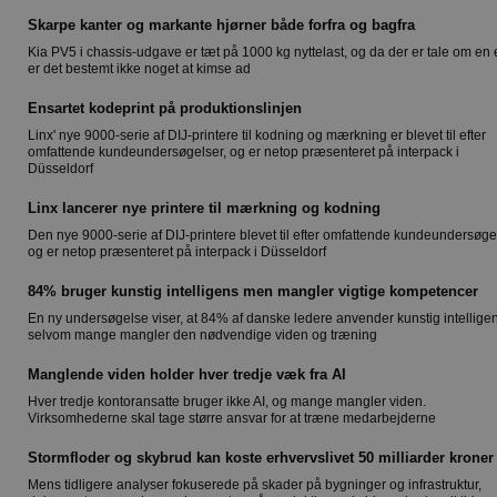
Skarpe kanter og markante hjørner både forfra og bagfra
Kia PV5 i chassis-udgave er tæt på 1000 kg nyttelast, og da der er tale om en e
er det bestemt ikke noget at kimse ad
Ensartet kodeprint på produktionslinjen
Linx' nye 9000-serie af DIJ-printere til kodning og mærkning er blevet til efter
omfattende kundeundersøgelser, og er netop præsenteret på interpack i
Düsseldorf
Linx lancerer nye printere til mærkning og kodning
Den nye 9000-serie af DIJ-printere blevet til efter omfattende kundeundersøge
og er netop præsenteret på interpack i Düsseldorf
84% bruger kunstig intelligens men mangler vigtige kompetencer
En ny undersøgelse viser, at 84% af danske ledere anvender kunstig intellige
selvom mange mangler den nødvendige viden og træning
Manglende viden holder hver tredje væk fra AI
Hver tredje kontoransatte bruger ikke AI, og mange mangler viden.
Virksomhederne skal tage større ansvar for at træne medarbejderne
Stormfloder og skybrud kan koste erhvervslivet 50 milliarder kroner
Mens tidligere analyser fokuserede på skader på bygninger og infrastruktur,