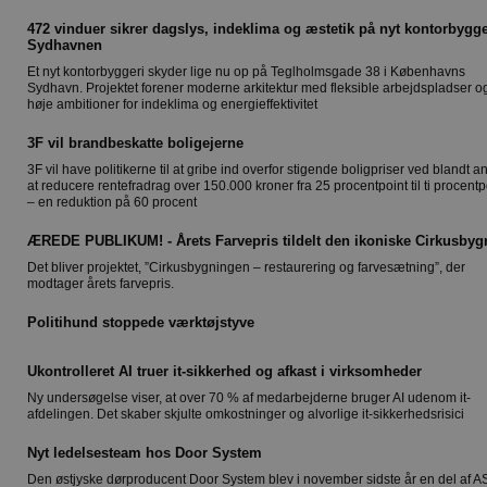
472 vinduer sikrer dagslys, indeklima og æstetik på nyt kontorbygge
Sydhavnen
Et nyt kontorbyggeri skyder lige nu op på Teglholmsgade 38 i Københavns
Sydhavn. Projektet forener moderne arkitektur med fleksible arbejdspladser o
høje ambitioner for indeklima og energieffektivitet
3F vil brandbeskatte boligejerne
3F vil have politikerne til at gribe ind overfor stigende boligpriser ved blandt a
at reducere rentefradrag over 150.000 kroner fra 25 procentpoint til ti procentp
– en reduktion på 60 procent
ÆREDE PUBLIKUM! - Årets Farvepris tildelt den ikoniske Cirkusbyg
Det bliver projektet, ”Cirkusbygningen – restaurering og farvesætning”, der
modtager årets farvepris.
Politihund stoppede værktøjstyve
Ukontrolleret AI truer it-sikkerhed og afkast i virksomheder
Ny undersøgelse viser, at over 70 % af medarbejderne bruger AI udenom it-
afdelingen. Det skaber skjulte omkostninger og alvorlige it-sikkerhedsrisici
Nyt ledelsesteam hos Door System
Den østjyske dørproducent Door System blev i november sidste år en del af 