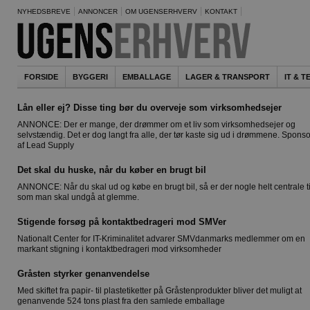
NYHEDSBREVE
ANNONCER
OM UGENSERHVERV
KONTAKT
FORSIDE
BYGGERI
EMBALLAGE
LAGER & TRANSPORT
IT & 
Lån eller ej? Disse ting bør du overveje som virksomhedsejer
ANNONCE: Der er mange, der drømmer om et liv som virksomhedsejer og
selvstændig. Det er dog langt fra alle, der tør kaste sig ud i drømmene. Sponso
af Lead Supply
Det skal du huske, når du køber en brugt bil
ANNONCE: Når du skal ud og købe en brugt bil, så er der nogle helt centrale t
som man skal undgå at glemme.
Stigende forsøg på kontaktbedrageri mod SMVer
Nationalt Center for IT-Kriminalitet advarer SMVdanmarks medlemmer om en
markant stigning i kontaktbedrageri mod virksomheder
Gråsten styrker genanvendelse
Med skiftet fra papir- til plastetiketter på Gråstenprodukter bliver det muligt at
genanvende 524 tons plast fra den samlede emballage