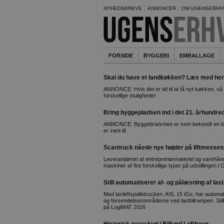
NYHEDSBREVE
ANNONCER
OM UGENSERHV
FORSIDE
BYGGERI
EMBALLAGE
Skal du have et landkøkken? Læs med her
ANNONCE: Hvis det er tid til at få nyt køkken, så 
forskellige muligheder.
Bring byggepladsen ind i det 21. århundre
ANNONCE: Byggebranchen er som bekendt en bra
er vant til.
Scantruck nåede nye højder på liftmessen
Leverandøren af entreprenørmateriel og varehåndter
maskiner af fire forskellige typer på udstillingen i
Still automatiserer af- og pålæsning af last
Med lavløftspalletrucken, AXL 15 iGo, har automat
og forsendelsesområderne ved lastbilrampen. Stil
på LogiMAT 2026