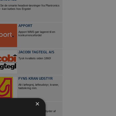
Se de smarte headset-løsninger fra Plantronics
- kan købes hos Ergotel
APPORT
Apport WMS gør lageret til en
konkurrencefordel
JACOBI TAGTEGL A/S
Tysk kvalitets siden 1860!
FYNS KRAN UDSTYR
Alt i løftegrej, løfteudstyr, kraner,
faldsikring mm.
×
SCANTRUCK
Danmarks største udbyder af
entreprenørmateriel,