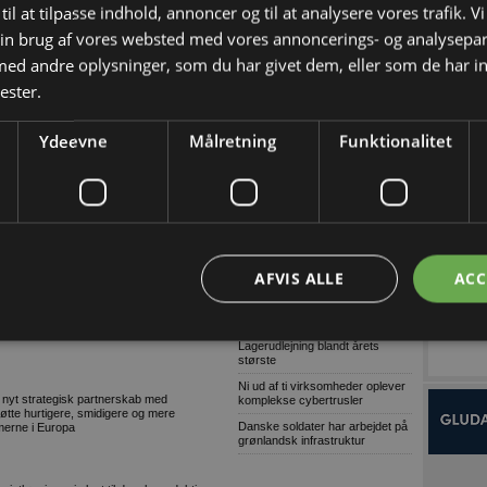
til at tilpasse indhold, annoncer og til at analysere vores trafik. V
omfattende og grov millionsvig
in brug af vores websted med vores annoncerings- og analysepa
Konkurser i byggeriet (Uge
indflytning i Gistrup
32/2026-2)
d andre oplysninger, som du har givet dem, eller som de har in
lmene byggeri i en grønnere retning. Nu er
9 ud af 10: Stop links i e-mails
fået godkendt anden etape af Spar Es, der er
ester.
Svanemærket
Dansk AI-platform dyster mod
globale giganter om pris
Ydeevne
Målretning
Funktionalitet
Tetra Pak lancerer digital
ning og en mere miljøskånsom produktion
overvågning til isproduktion
tigste knudepunkter for tunge lastbiler
Grønne gaver i specialdesignet
emballage
Træn skolevejen med dit barn
jøer modtog den prestigefyldte EDP Award på
Genbrugelige
fødevareemballager i større
AFVIS ALLE
ACC
mængder
 start til slut: Best practice
Træn skolevejen med dit barn og
skab tryggere trafik ved skolen
m for store virksomheder eller
Lagerudlejning blandt årets
største
Ni ud af ti virksomheder oplever
 nyt strategisk partnerskab med
komplekse cybertrusler
tte hurtigere, smidigere og mere
Danske soldater har arbejdet på
merne i Europa
grønlandsk infrastruktur