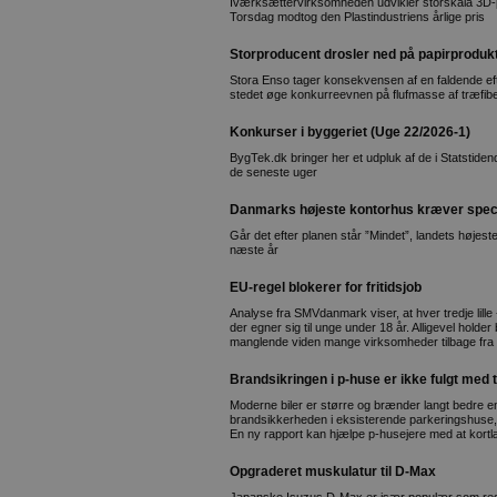
Iværksættervirksomheden udvikler storskala 3D-pri
Torsdag modtog den Plastindustriens årlige pris
Storproducent drosler ned på papirproduk
Stora Enso tager konsekvensen af en faldende efte
stedet øge konkurreevnen på flufmasse af træfib
Konkurser i byggeriet (Uge 22/2026-1)
BygTek.dk bringer her et udpluk af de i Statstid
de seneste uger
Danmarks højeste kontorhus kræver speci
Går det efter planen står ”Mindet”, landets højeste
næste år
EU-regel blokerer for fritidsjob
Analyse fra SMVdanmark viser, at hver tredje lill
der egner sig til unge under 18 år. Alligevel holde
manglende viden mange virksomheder tilbage fra a
Brandsikringen i p-huse er ikke fulgt med 
Moderne biler er større og brænder langt bedre end
brandsikkerheden i eksisterende parkeringshuse, d
En ny rapport kan hjælpe p-husejere med at kortl
Opgraderet muskulatur til D-Max