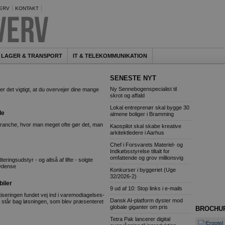
ERV
KONTAKT
LAGER & TRANSPORT
IT & TELEKOMMUNIKATION
SENESTE NYT
Ny Sennebogenspecialist til
er det vigtigt, at du overvejer dine mange
skrot og affald
Lokal entreprenør skal bygge 30
de
almene boliger i Bramming
nche, hvor man meget ofte gør det, man
Kaospilot skal skabe kreative
arkitektledere i Aarhus
Chef i Forsvarets Materiel- og
Indkøbsstyrelse tiltalt for
omfattende og grov millionsvig
ingsudstyr - og altså af lifte - solgte
 Odense
Konkurser i byggeriet (Uge
32/2026-2)
biler
9 ud af 10: Stop links i e-mails
iseringen fundet vej ind i varemodtagelses-
Dansk AI-platform dyster mod
l står bag løsningen, som blev præsenteret
globale giganter om pris
BROCHU
Tetra Pak lancerer digital