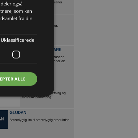
i deler også
teleskoplæssere og kraner
rtnere, som kan
dsamlet fra din
PRIMOREELS
Fremtidens emballage løsninger.
Uklassificerede
RENAULT DANMARK
Find den varebil, der passer
bedst til kravene inden for dit
erhverv.
EPTER ALLE
JUNGHEINRICH
DANMARK A/S
Eksperter i lagerindretning og
materialehåndtering
GLUDAN
Bæredygtig lim til bæredygtig produktion