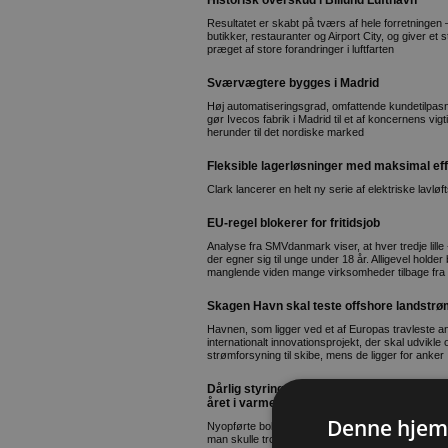
Historisk overskud i Billund Lufthavn
Resultatet er skabt på tværs af hele forretningen –
butikker, restauranter og Airport City, og giver et
præget af store forandringer i luftfarten
Sværvægtere bygges i Madrid
Høj automatiseringsgrad, omfattende kundetilpas
gør Ivecos fabrik i Madrid til et af koncernens vig
herunder til det nordiske marked
Fleksible lagerløsninger med maksimal ef
Clark lancerer en helt ny serie af elektriske lavløf
EU-regel blokerer for fritidsjob
Analyse fra SMVdanmark viser, at hver tredje lill
der egner sig til unge under 18 år. Alligevel holde
manglende viden mange virksomheder tilbage fra a
Skagen Havn skal teste offshore landstrø
Havnen, som ligger ved et af Europas travleste ank
internationalt innovationsprojekt, der skal udvikle 
strømforsyning til skibe, mens de ligger for anker
Dårlig styring koster beboere i nyere bo
året i varme
Denne hjem
Nyopførte boliger har et lavt energiforbrug – men 
man skulle tro ud fra energimærket. Det er bl.a. 