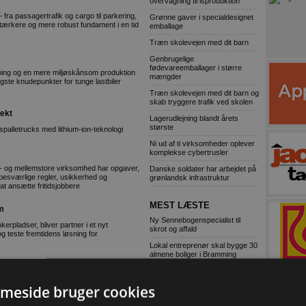
overvågning til isproduktion
 fra passagertrafik og cargo til parkering,
Grønne gaver i specialdesignet
 stærkere og mere robust fundament i en tid
emballage
Træn skolevejen med dit barn
Genbrugelige
fødevareemballager i større
ning og en mere miljøskånsom produktion
mængder
tigste knudepunkter for tunge lastbiler
Træn skolevejen med dit barn og
skab tryggere trafik ved skolen
fekt
Lagerudlejning blandt årets
største
tspalletrucks med lithium-ion-teknologi
Ni ud af ti virksomheder oplever
komplekse cybertrusler
e - og mellemstore virksomhed har opgaver,
Danske soldater har arbejdet på
r besværlige regler, usikkerhed og
grønlandsk infrastruktur
t ansætte fritidsjobbere
MEST LÆSTE
m
Ny Sennebogenspecialist til
erpladser, bliver partner i et nyt
skrot og affald
og teste fremtidens løsning for
Lokal entreprenør skal bygge 30
almene boliger i Bramming
ligejendomme over tusind kroner om
Kaospilot skal skabe kreative
arkitektledere i Aarhus
meside bruger cookies
i praksis kun undtagelsesvist så lavt, som
Chef i Forsvarets Materiel- og
justeringen af de moderne
Indkøbsstyrelse tiltalt for