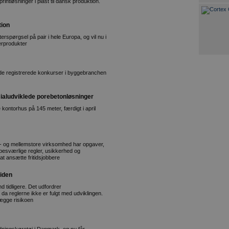
ntløsninger i plast til dansk produktion.
tion
rspørgsel på pair i hele Europa, og vil nu i
erprodukter
ende registrerede konkurser i byggebranchen
aludviklede porebetonløsninger
 kontorhus på 145 meter, færdigt i april
e - og mellemstore virksomhed har opgaver,
r besværlige regler, usikkerhed og
t ansætte fritidsjobbere
tiden
 tidligere. Det udfordrer
a reglerne ikke er fulgt med udviklingen.
ægge risikoen