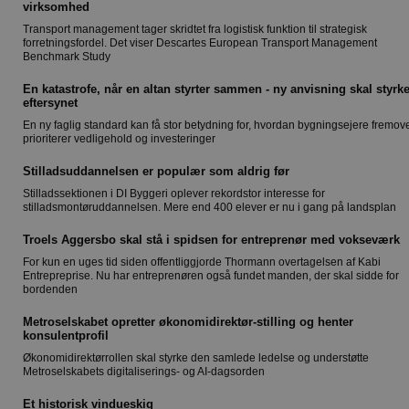
virksomhed
Transport management tager skridtet fra logistisk funktion til strategisk
forretningsfordel. Det viser Descartes European Transport Management
Benchmark Study
En katastrofe, når en altan styrter sammen - ny anvisning skal styrk
eftersynet
En ny faglig standard kan få stor betydning for, hvordan bygningsejere fremov
prioriterer vedligehold og investeringer
Stilladsuddannelsen er populær som aldrig før
Stilladssektionen i DI Byggeri oplever rekordstor interesse for
stilladsmontøruddannelsen. Mere end 400 elever er nu i gang på landsplan
Troels Aggersbo skal stå i spidsen for entreprenør med vokseværk
For kun en uges tid siden offentliggjorde Thormann overtagelsen af Kabi
Entrepreprise. Nu har entreprenøren også fundet manden, der skal sidde for
bordenden
Metroselskabet opretter økonomidirektør-stilling og henter
konsulentprofil
Økonomidirektørrollen skal styrke den samlede ledelse og understøtte
Metroselskabets digitaliserings- og AI-dagsorden
Et historisk vindueskig