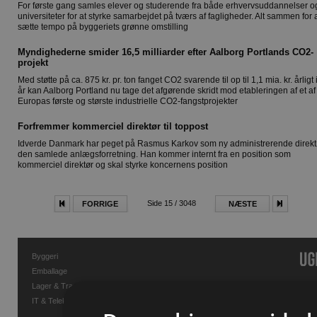
For første gang samles elever og studerende fra både erhvervsuddannelser o
universiteter for at styrke samarbejdet på tværs af fagligheder. Alt sammen for 
sætte tempo på byggeriets grønne omstilling
Myndighederne smider 16,5 milliarder efter Aalborg Portlands CO2-
projekt
Med støtte på ca. 875 kr. pr. ton fanget CO2 svarende til op til 1,1 mia. kr. årligt 
år kan Aalborg Portland nu tage det afgørende skridt mod etableringen af et af
Europas første og største industrielle CO2-fangstprojekter
Forfremmer kommerciel direktør til toppost
Idverde Danmark har peget på Rasmus Karkov som ny administrerende direktø
den samlede anlægsforretning. Han kommer internt fra en position som
kommerciel direktør og skal styrke koncernens position
Side 15 / 3048
FORRIGE
NÆSTE
Byggeri
Emballage
Lager & Transport
IT & Telekommunikation