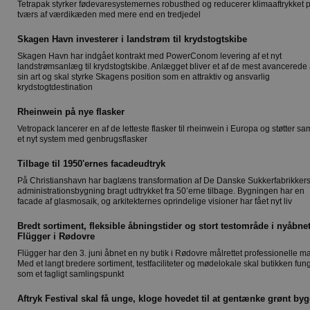
Tetrapak styrker fødevaresystemernes robusthed og reducerer klimaaftrykket 
tværs af værdikæden med mere end en tredjedel
Skagen Havn investerer i landstrøm til krydstogtskibe
Skagen Havn har indgået kontrakt med PowerConom levering af et nyt
landstrømsanlæg til krydstogtskibe. Anlægget bliver et af de mest avancerede 
sin art og skal styrke Skagens position som en attraktiv og ansvarlig
krydstogtdestination
Rheinwein på nye flasker
Vetropack lancerer en af de letteste flasker til rheinwein i Europa og støtter sa
et nyt system med genbrugsflasker
Tilbage til 1950'ernes facadeudtryk
På Christianshavn har baglæns transformation af De Danske Sukkerfabrikker
administrationsbygning bragt udtrykket fra 50’erne tilbage. Bygningen har en
facade af glasmosaik, og arkitekternes oprindelige visioner har fået nyt liv
Bredt sortiment, fleksible åbningstider og stort testområde i nyåbne
Flügger i Rødovre
Flügger har den 3. juni åbnet en ny butik i Rødovre målrettet professionelle ma
Med et langt bredere sortiment, testfaciliteter og mødelokale skal butikken fun
som et fagligt samlingspunkt
Aftryk Festival skal få unge, kloge hovedet til at gentænke grønt byg