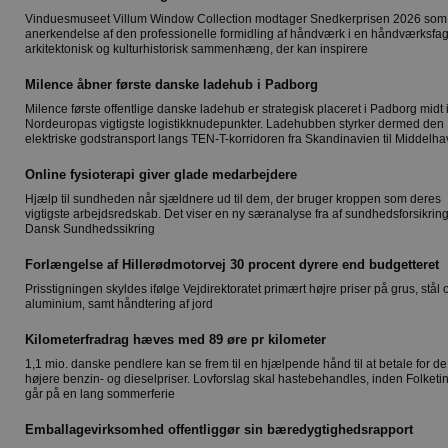
Vinduesmuseet Villum Window Collection modtager Snedkerprisen 2026 som
anerkendelse af den professionelle formidling af håndværk i en håndværksfag
arkitektonisk og kulturhistorisk sammenhæng, der kan inspirere
Milence åbner første danske ladehub i Padborg
Milence første offentlige danske ladehub er strategisk placeret i Padborg midt i
Nordeuropas vigtigste logistikknudepunkter. Ladehubben styrker dermed den
elektriske godstransport langs TEN-T-korridoren fra Skandinavien til Middelha
Online fysioterapi giver glade medarbejdere
Hjælp til sundheden når sjældnere ud til dem, der bruger kroppen som deres
vigtigste arbejdsredskab. Det viser en ny særanalyse fra af sundhedsforsikrin
Dansk Sundhedssikring
Forlængelse af Hillerødmotorvej 30 procent dyrere end budgetteret
Prisstigningen skyldes ifølge Vejdirektoratet primært højre priser på grus, stål 
aluminium, samt håndtering af jord
Kilometerfradrag hæves med 89 øre pr kilometer
1,1 mio. danske pendlere kan se frem til en hjælpende hånd til at betale for de
højere benzin- og dieselpriser. Lovforslag skal hastebehandles, inden Folketi
går på en lang sommerferie
Emballagevirksomhed offentliggør sin bæredygtighedsrapport