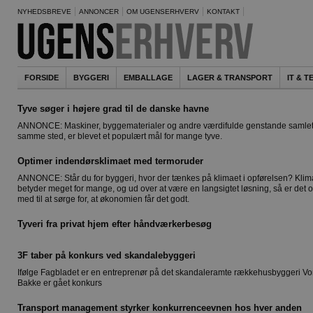
NYHEDSBREVE
ANNONCER
OM UGENSERHVERV
KONTAKT
FORSIDE
BYGGERI
EMBALLAGE
LAGER & TRANSPORT
IT & 
Tyve søger i højere grad til de danske havne
ANNONCE: Maskiner, byggematerialer og andre værdifulde genstande samle
samme sted, er blevet et populært mål for mange tyve.
Optimer indendørsklimaet med termoruder
ANNONCE: Står du for byggeri, hvor der tænkes på klimaet i opførelsen? Klim
betyder meget for mange, og ud over at være en langsigtet løsning, så er det 
med til at sørge for, at økonomien får det godt.
Tyveri fra privat hjem efter håndværkerbesøg
3F taber på konkurs ved skandalebyggeri
Ifølge Fagbladet er en entreprenør på det skandaleramte rækkehusbyggeri Vo
Bakke er gået konkurs
Transport management styrker konkurrenceevnen hos hver anden