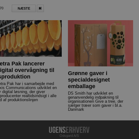
270
NÆSTE
etra Pak lancerer
igital overvågning til
Grønne gaver i
sproduktion
specialdesignet
etra Pak har i samarbejde med
emballage
xis Communications udviklet en
 digital løsning, der giver
DS Smith har udviklet en
producenter realtidsindsigt i alle
genanvendelig indpakning til
ed af produktionslinjen
organisationen Give a tree, der
sælger træer som gaver i bl.a.
Danmark
Odsgard A/S