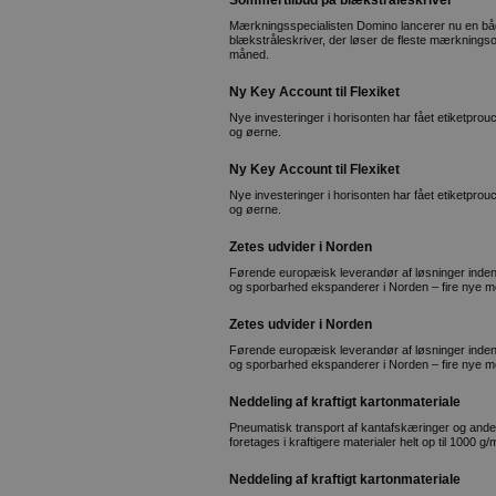
Sommertilbud på blækstråleskriver
Mærkningsspecialisten Domino lancerer nu en båd
blækstråleskriver, der løser de fleste mærkningso
måned.
Ny Key Account til Flexiket
Nye investeringer i horisonten har fået etiketprouc
og øerne.
Ny Key Account til Flexiket
Nye investeringer i horisonten har fået etiketprouc
og øerne.
Zetes udvider i Norden
Førende europæisk leverandør af løsninger inden
og sporbarhed ekspanderer i Norden – fire nye m
Zetes udvider i Norden
Førende europæisk leverandør af løsninger inden
og sporbarhed ekspanderer i Norden – fire nye m
Neddeling af kraftigt kartonmateriale
Pneumatisk transport af kantafskæringer og andet a
foretages i kraftigere materialer helt op til 1000 g/
Neddeling af kraftigt kartonmateriale