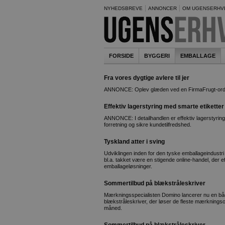
NYHEDSBREVE
ANNONCER
OM UGENSERHV
FORSIDE
BYGGERI
EMBALLAGE
Fra vores dygtige avlere til jer
ANNONCE: Oplev glæden ved en FirmaFrugt-ord
Effektiv lagerstyring med smarte etiketter 
ANNONCE: I detailhandlen er effektiv lagerstyring
forretning og sikre kundetilfredshed.
Tyskland atter i sving
Udviklingen inden for den tyske emballageindustri f
bl.a. takket være en stigende online-handel, der 
emballageløsninger.
Sommertilbud på blækstråleskriver
Mærkningsspecialisten Domino lancerer nu en båd
blækstråleskriver, der løser de fleste mærkningso
måned.