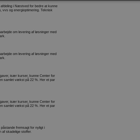
afdeling i Næstved for bedre at kunne
on, vvs og energioptimering. Teknisk
marbejde om levering af løsninger med
ark.
marbejde om levering af løsninger med
ark.
gaver, især kurser, kunne Center for
 en samlet vækst på 22 %. Her et par
gaver, især kurser, kunne Center for
 en samlet vækst på 22 %. Her et par
påstande fremsagt for nyligt i
af skadelige stoffer.