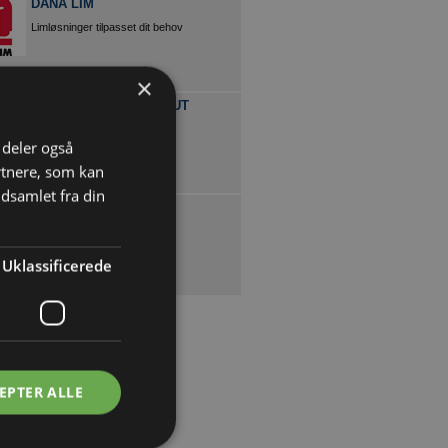
DANA LIM
Limløsninger tilpasset dit behov
×
TEKNOLOGISK INSTITUT
Plast og Emballage
i deler også
rtnere, som kan
dsamlet fra din
LIM TECH
Samler brikkerne
Uklassificerede
EPTER ALLE