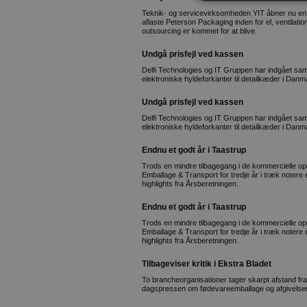
Teknik- og servicevirksomheden YIT åbner nu en 
aflaste Peterson Packaging inden for el, ventilati
outsourcing er kommet for at blive.
Undgå prisfejl ved kassen
Delfi Technologies og IT Gruppen har indgået sa
elektroniske hyldeforkanter til detailkæder i Danm
Undgå prisfejl ved kassen
Delfi Technologies og IT Gruppen har indgået sa
elektroniske hyldeforkanter til detailkæder i Danm
Endnu et godt år i Taastrup
Trods en mindre tilbagegang i de kommercielle op
Emballage & Transport for tredje år i træk notere
highlights fra Årsberetningen.
Endnu et godt år i Taastrup
Trods en mindre tilbagegang i de kommercielle op
Emballage & Transport for tredje år i træk notere
highlights fra Årsberetningen.
Tilbageviser kritik i Ekstra Bladet
To brancheorganisationer tager skarpt afstand fra 
dagspressen om fødevareemballage og afgivelsen 