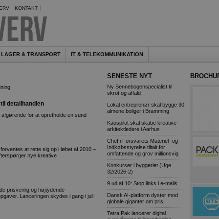
ERV
KONTAKT
LAGER & TRANSPORT
IT & TELEKOMMUNIKATION
SENESTE NYT
BROCHU
Ny Sennebogenspecialist til
ning
skrot og affald
til detailhandlen
Lokal entreprenør skal bygge 30
almene boliger i Bramming
 afgørende for at opretholde en sund
Kaospilot skal skabe kreative
arkitektledere i Aarhus
Chef i Forsvarets Materiel- og
Indkøbsstyrelse tiltalt for
orventes at rette sig op i løbet af 2010 –
omfattende og grov millionsvig
efterspørger nye kreative
Konkurser i byggeriet (Uge
32/2026-2)
9 ud af 10: Stop links i e-mails
e prisvenlig og højtydende
Dansk AI-platform dyster mod
pgaver. Lanceringen skydes i gang i juli
globale giganter om pris
Tetra Pak lancerer digital