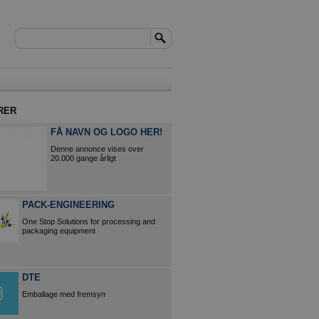
RER
FÅ NAVN OG LOGO HER!
Denne annonce vises over
20.000 gange årligt
PACK-ENGINEERING
One Stop Solutions for processing and
packaging equipment
DTE
Emballage med fremsyn