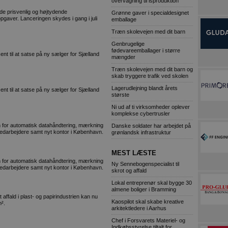
overvågning til isproduktion
e prisvenlig og højtydende
Grønne gaver i specialdesignet
pgaver. Lanceringen skydes i gang i juli
emballage
Træn skolevejen med dit barn
Genbrugelige
fødevareemballager i større
ent til at satse på ny sælger for Sjælland
mængder
Træn skolevejen med dit barn og
skab tryggere trafik ved skolen
Lagerudlejning blandt årets
ent til at satse på ny sælger for Sjælland
største
Ni ud af ti virksomheder oplever
komplekse cybertrusler
 for automatisk datahåndtering, mærkning
Danske soldater har arbejdet på
edarbejdere samt nyt kontor i København.
grønlandsk infrastruktur
MEST LÆSTE
 for automatisk datahåndtering, mærkning
Ny Sennebogenspecialist til
edarbejdere samt nyt kontor i København.
skrot og affald
Lokal entreprenør skal bygge 30
almene boliger i Bramming
ffald i plast- og papirindustrien kan nu
Kaospilot skal skabe kreative
m².
arkitektledere i Aarhus
Chef i Forsvarets Materiel- og
Indkøbsstyrelse tiltalt for