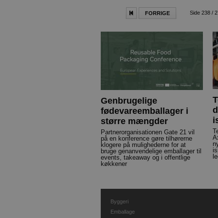
Side 238 / 
FORRIGE
T
Genbrugelige
d
fødevareemballager i
i
større mængder
T
Partnerorganisationen Gate 21 vil
A
på en konference gøre tilhørerne
ny
klogere på mulighederne for at
is
bruge genanvendelige emballager til
l
events, takeaway og i offentlige
køkkener
Byggeri
Emballage