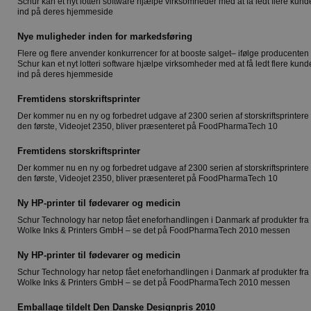
Schur kan et nyt lotteri software hjælpe virksomheder med at få ledt flere kund
ind på deres hjemmeside
Nye muligheder inden for markedsføring
Flere og flere anvender konkurrencer for at booste salget– ifølge producenten
Schur kan et nyt lotteri software hjælpe virksomheder med at få ledt flere kund
ind på deres hjemmeside
Fremtidens storskriftsprinter
Der kommer nu en ny og forbedret udgave af 2300 serien af storskriftsprintere 
den første, Videojet 2350, bliver præsenteret på FoodPharmaTech 10
Fremtidens storskriftsprinter
Der kommer nu en ny og forbedret udgave af 2300 serien af storskriftsprintere 
den første, Videojet 2350, bliver præsenteret på FoodPharmaTech 10
Ny HP-printer til fødevarer og medicin
Schur Technology har netop fået eneforhandlingen i Danmark af produkter fra
Wolke Inks & Printers GmbH – se det på FoodPharmaTech 2010 messen
Ny HP-printer til fødevarer og medicin
Schur Technology har netop fået eneforhandlingen i Danmark af produkter fra
Wolke Inks & Printers GmbH – se det på FoodPharmaTech 2010 messen
Emballage tildelt Den Danske Designpris 2010