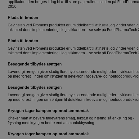
applikator - den bruges i dag bl.a. til store papirruller – se den på FoodPhar
2010
Plads til tønden
Gevinsten ved Promens produkter er umiddelbart til at høste, og vinder yderlig
takt med dens implementering i logistikkæden – se selv på FoodPharmaTech
Plads til tønden
Gevinsten ved Promens produkter er umiddelbart til at høste, og vinder yderlig
takt med dens implementering i logistikkæden – se selv på FoodPharmaTech
Besøgende tilbydes røntgen
Lavenergi røntgen giver stadig flere nye spændende muligheder – virksomhe
op med forestillingen om røntgen til detektion i fødevare- og nonfoodproduktio
Besøgende tilbydes røntgen
Lavenergi røntgen giver stadig flere nye spændende muligheder – virksomhe
op med forestillingen om røntgen til detektion i fødevare- og nonfoodproduktio
Kryogen tager kampen op mod ammoniak
Ønsker man at bevare fødevarens smag, tekstur og næring så er køling og -
frysning med kryogen bedre end ammoniakfrysning
Kryogen tager kampen op mod ammoniak