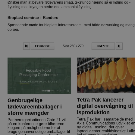
Ønsker man at bevare fødevarens smag, tekstur og næring så er køling og -
frysning med kryogen bedre end ammoniakfrysning
Bioplast seminar i Randers
Spændende møde for bioplast interesserede - med både networking og man
oplæg.
Side 230 / 270
FORRIGE
NÆSTE
Tetra Pak lancerer
Genbrugelige
digital overvågning til
fødevareemballager i
isproduktion
større mængder
Tetra Pak har i samarbejde med
Partnerorganisationen Gate 21 vil
Axis Communications udviklet e
på en konference gøre tilhørerne
ny digital løsning, der giver
klogere på mulighederne for at
isproducenter realtidsindsigt i alle
bruge genanvendelige emballager til
led af produktionslinjen