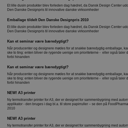
Et lille dusin produkter blev forleden dag hædret, da Dansk Design Center ud
Den Danske Designpris til innovative danske virksomheder
Emballage tildelt Den Danske Designpris 2010
Et lille dusin produkter blev forleden dag hædret, da Dansk Design Center ud
Den Danske Designpris til innovative danske virksomheder
Kan et seminar være bæredygtigt?
Når producenter og designere mødes for at snakke bæredygtig emballage, ka
ske to ting: enten bliver de rygende uenige om prioriteterne - eller også taler 
forbi hinanden
Kan et seminar være bæredygtigt?
Når producenter og designere mødes for at snakke bæredygtig emballage, ka
ske to ting: enten bliver de rygende uenige om prioriteterne - eller også taler 
forbi hinanden
NEW! A3 printer
Ny termotransfer printer for A3, der er designet for sammenbygning med autom
applikator - den bruges i dag bl.a. til store papirruller – se den på FoodPhar
2010
NEW! A3 printer
Ny termotransfer printer for A3, der er designet for sammenbygning med autom