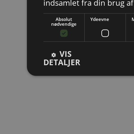
indsamlet fra din brug af
Absolut
Ydeevne
M
nødvendige
VIS
DETALJER