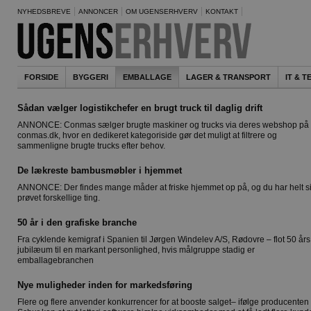
NYHEDSBREVE
ANNONCER
OM UGENSERHVERV
KONTAKT
FORSIDE
BYGGERI
EMBALLAGE
LAGER & TRANSPORT
IT & 
Sådan vælger logistikchefer en brugt truck til daglig drift
ANNONCE: Conmas sælger brugte maskiner og trucks via deres webshop på
conmas.dk, hvor en dedikeret kategoriside gør det muligt at filtrere og
sammenligne brugte trucks efter behov.
De lækreste bambusmøbler i hjemmet
ANNONCE: Der findes mange måder at friske hjemmet op på, og du har helt si
prøvet forskellige ting.
50 år i den grafiske branche
Fra cyklende kemigraf i Spanien til Jørgen Windelev A/S, Rødovre – flot 50 års
jubilæum til en markant personlighed, hvis målgruppe stadig er
emballagebranchen
Nye muligheder inden for markedsføring
Flere og flere anvender konkurrencer for at booste salget– ifølge producenten