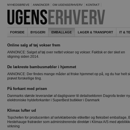
NYHEDSBREVE
ANNONCER
OM UGENSERHVERV
KONTAKT
FORSIDE
BYGGERI
EMBALLAGE
LAGER & TRANSPORT
IT & 
Online salg af tøj vokser frem
ANNONCE: Salget af tøj over nettet vokser og vokser. Faktisk er der sket en
stigning siden 2014.
De lækreste bambusmøbler i hjemmet
ANNONCE: Der findes mange måder at friske hjemmet op på, og du har helt si
prøvet forskellige ting.
På forkant med prisen
Danmarks største leverandør af dagligvarer til detailsektoren Dagrofa tester n
elektroniske hyldeforkanter i SuperBest butikker i Danmark
Klimax lufter ud
Topchefen for producenten af selvklæbende etiketter og fleksibel emballage, 
Hestehauge fratræder som administrerende direktør i Klimax A/S med øjeblikk
virkning