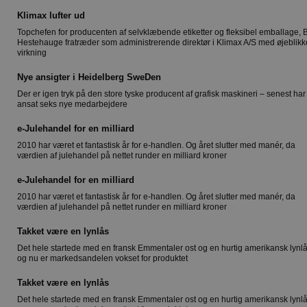
Klimax lufter ud
Topchefen for producenten af selvklæbende etiketter og fleksibel emballage, 
Hestehauge fratræder som administrerende direktør i Klimax A/S med øjeblikk
virkning
Nye ansigter i Heidelberg SweDen
Der er igen tryk på den store tyske producent af grafisk maskineri – senest ha
ansat seks nye medarbejdere
e-Julehandel for en milliard
2010 har været et fantastisk år for e-handlen. Og året slutter med manér, da
værdien af julehandel på nettet runder en milliard kroner
e-Julehandel for en milliard
2010 har været et fantastisk år for e-handlen. Og året slutter med manér, da
værdien af julehandel på nettet runder en milliard kroner
Takket være en lynlås
Det hele startede med en fransk Emmentaler ost og en hurtig amerikansk lynl
og nu er markedsandelen vokset for produktet
Takket være en lynlås
Det hele startede med en fransk Emmentaler ost og en hurtig amerikansk lynl