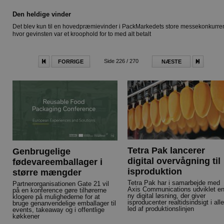
Den heldige vinder
Det blev kun til en hovedpræmievinder i PackMarkedets store messekonkurre
hvor gevinsten var et kroophold for to med alt betalt
Side 226 / 270
FORRIGE
NÆSTE
Tetra Pak lancerer
Genbrugelige
digital overvågning til
fødevareemballager i
isproduktion
større mængder
Tetra Pak har i samarbejde med
Partnerorganisationen Gate 21 vil
Axis Communications udviklet e
på en konference gøre tilhørerne
ny digital løsning, der giver
klogere på mulighederne for at
isproducenter realtidsindsigt i alle
bruge genanvendelige emballager til
led af produktionslinjen
events, takeaway og i offentlige
køkkener