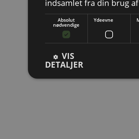
indsamlet fra din brug af
Absolut
Ydeevne
M
nødvendige
VIS
DETALJER