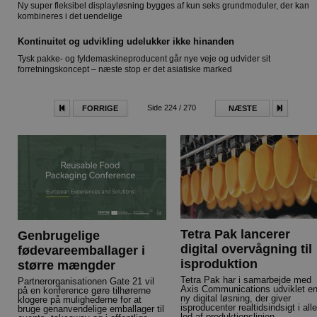
Ny super fleksibel displayløsning bygges af kun seks grundmoduler, der kan
kombineres i det uendelige
Kontinuitet og udvikling udelukker ikke hinanden
Tysk pakke- og fyldemaskineproducent går nye veje og udvider sit
forretningskoncept – næste stop er det asiatiske marked
Side 224 / 270
FORRIGE
NÆSTE
Tetra Pak lancerer
Genbrugelige
digital overvågning til
fødevareemballager i
isproduktion
større mængder
Tetra Pak har i samarbejde med
Partnerorganisationen Gate 21 vil
Axis Communications udviklet e
på en konference gøre tilhørerne
ny digital løsning, der giver
klogere på mulighederne for at
isproducenter realtidsindsigt i alle
bruge genanvendelige emballager til
led af produktionslinjen