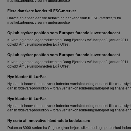
mælkekartonner, viser ny undersøgelse
Flere danskere kender til FSC-mærket
Halvdelen af den danske befolkning har kendskab til FSC-mærket, fx fra
mælkekartonner, viser ny undersøgelse
Opkøb styrker position som Europas førende kuvertproducent
Kuvert- og emballageproducenten Bong Bjørnbak A/S har per 3. januar 2011
opkøbt Århus-virksomheden Egå Offset
Opkøb styrker position som Europas førende kuvertproducent
Kuvert- og emballageproducenten Bong Bjørnbak A/S har per 3. januar 2011
opkøbt Århus-virksomheden Egå Offset
Nye klæder til LurPak
Nyt dansk innovationsnetværk indenfor varehåndtering er udset til især at styr
dansk fødevareproduktion – foran venter konsolideringsarbejdet og finansieri
Nye klæder til LurPak
Nyt dansk innovationsnetværk indenfor varehåndtering er udset til især at styr
dansk fødevareproduktion – foran venter konsolideringsarbejdet og finansieri
Ny serie af innovative håndholdte kodelæsere
Dataman 8000-serien fra Cognex giver højere sikkerhed og sporbarhed inden 