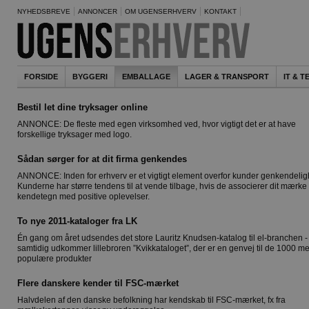
NYHEDSBREVE
ANNONCER
OM UGENSERHVERV
KONTAKT
FORSIDE
BYGGERI
EMBALLAGE
LAGER & TRANSPORT
IT & 
Bestil let dine tryksager online
ANNONCE: De fleste med egen virksomhed ved, hvor vigtigt det er at have
forskellige tryksager med logo.
Sådan sørger for at dit firma genkendes
ANNONCE: Inden for erhverv er et vigtigt element overfor kunder genkendelig
Kunderne har større tendens til at vende tilbage, hvis de associerer dit mærke
kendetegn med positive oplevelser.
To nye 2011-kataloger fra LK
Én gang om året udsendes det store Lauritz Knudsen-katalog til el-branchen -
samtidig udkommer lillebroren ”Kvikkataloget”, der er en genvej til de 1000 me
populære produkter
Flere danskere kender til FSC-mærket
Halvdelen af den danske befolkning har kendskab til FSC-mærket, fx fra