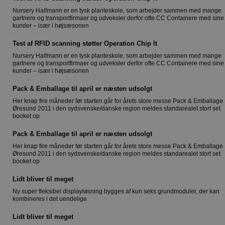
Nursery Halfmann er en tysk planteskole, som arbejder sammen med mange
gartnere og transportfirmaer og udveksler derfor ofte CC Containere med sine
kunder – især i højsæsonen
Test af RFID scanning støtter Operation Chip It
Nursery Halfmann er en tysk planteskole, som arbejder sammen med mange
gartnere og transportfirmaer og udveksler derfor ofte CC Containere med sine
kunder – især i højsæsonen
Pack & Emballage til april er næsten udsolgt
Her knap fire måneder før starten går for årets store messe Pack & Emballage
Øresund 2011 i den sydsvenske/danske region meldes standarealet stort set
booket op
Pack & Emballage til april er næsten udsolgt
Her knap fire måneder før starten går for årets store messe Pack & Emballage
Øresund 2011 i den sydsvenske/danske region meldes standarealet stort set
booket op
Lidt bliver til meget
Ny super fleksibel displayløsning bygges af kun seks grundmoduler, der kan
kombineres i det uendelige
Lidt bliver til meget