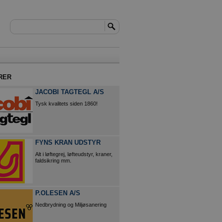
RER
JACOBI TAGTEGL A/S
Tysk kvalitets siden 1860!
FYNS KRAN UDSTYR
Alt i løftegrej, løfteudstyr, kraner,
faldsikring mm.
P.OLESEN A/S
Nedbrydning og Miljøsanering