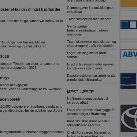
overvågning til isproduktion
Grønne gaver i specialdesignet
er el-kunder mindst ti milliarder
emballage
Træn skolevejen med dit barn
-net, som der ifølge planen var behov for pr.
Genbrugelige
fødevareemballager i større
mængder
Træn skolevejen med dit barn og
 DuoClips, der har udviklet en
skab tryggere trafik ved skolen
r elektrikere og vvs-installatører
Lagerudlejning blandt årets
i 2026
største
ducenten Timberman viser, at danskerne
Ni ud af ti virksomheder oplever
il og forbrugsgoder i 2026
komplekse cybertrusler
Danske soldater har arbejdet på
aftryk
grønlandsk infrastruktur
d som det vigtigste
døre, viser en undersøgelse fra Swedoor
MEST LÆSTE
Ny Sennebogenspecialist til
kaden opstår
skrot og affald
0.000 boligejere en intelligent vandalarm,
Lokal entreprenør skal bygge 30
 vandledninger, før de udvikler sig til dyre
almene boliger i Bramming
Kaospilot skal skabe kreative
arkitektledere i Aarhus
ende registrerede konkurser i byggebranchen
Chef i Forsvarets Materiel- og
Indkøbsstyrelse tiltalt for