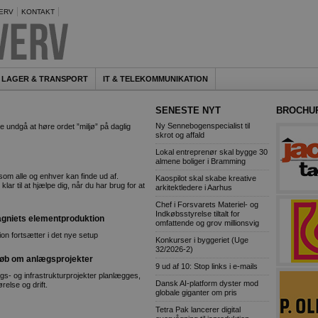
ERV
KONTAKT
LAGER & TRANSPORT
IT & TELEKOMMUNIKATION
SENESTE NYT
BROCHU
Ny Sennebogenspecialist til
ndgå at høre ordet ”miljø” på daglig
skrot og affald
Lokal entreprenør skal bygge 30
almene boliger i Bramming
om alle og enhver kan finde ud af.
Kaospilot skal skabe kreative
lar til at hjælpe dig, når du har brug for at
arkitektledere i Aarhus
Chef i Forsvarets Materiel- og
Indkøbsstyrelse tiltalt for
gniets elementproduktion
omfattende og grov millionsvig
n fortsætter i det nye setup
Konkurser i byggeriet (Uge
32/2026-2)
eløb om anlægsprojekter
9 ud af 10: Stop links i e-mails
s- og infrastrukturprojekter planlægges,
Dansk AI-platform dyster mod
ørelse og drift.
globale giganter om pris
Tetra Pak lancerer digital