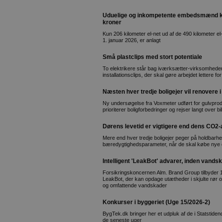
Uduelige og inkompetente embedsmænd kost
kroner
Kun 206 kilometer el-net ud af de 490 kilometer el
1. januar 2026, er anlagt
Små plastclips med stort potentiale
To elektrikere står bag iværksætter-virksomheden
installationsclips, der skal gøre arbejdet lettere fo
Næsten hver tredje boligejer vil renovere 
Ny undersøgelse fra Voxmeter udført for gulvpro
prioriterer boligforbedringer og rejser langt over b
Dørens levetid er vigtigere end dens CO2-
Mere end hver tredje boligejer peger på holdbarhe
bæredygtighedsparameter, når de skal købe nye 
Intelligent 'LeakBot' advarer, inden vands
Forsikringskoncernen Alm. Brand Group tilbyder 16
LeakBot, der kan opdage utætheder i skjulte rør og
og omfattende vandskader
Konkurser i byggeriet (Uge 15/2026-2)
BygTek.dk bringer her et udpluk af de i Statstid
de seneste uger