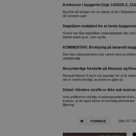
Konkurser i byggeriet (Uge 14/2026-2, 15/
BygTek.dk bringer her et udpluk af de i Statstid
de seneste uger
Døgnåben mulighed for at hente byggemat
Greve har fået døgnåben materialeplads tæt ved 
blandt andet grus, sten og flis
KOMMENTAR: Brofejring på betændt bagg
Den Nye Storstrømsbro har været ramt at stribevi
arbejdsmiljø
Besynderlige forskelle på Nissans og Renau
Renault Master E-tech var populær for et år siden
det er mærkværdigt, at prisen er gået op
Debat: Hårdere straffe er ikke nok mod a
Hvis politikerne virkelig vil asbestproblemet til li
kræver, at de også sikrer en fornuftig økonomisk
Bjerring
Side 25 / 2
FORRIGE