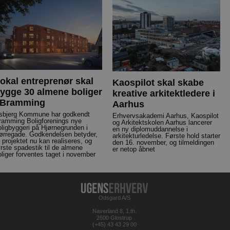
okal entreprenør skal
Kaospilot skal skabe
ygge 30 almene boliger
kreative arkitektledere i
 Bramming
Aarhus
sbjerg Kommune har godkendt
Erhvervsakademi Aarhus, Kaospilot
ramming Boligforenings nye
og Arkitektskolen Aarhus lancerer
oligbyggeri på Hjørnegrunden i
en ny diplomuddannelse i
ørregade. Godkendelsen betyder,
arkitekturledelse. Første hold starter
t projektet nu kan realiseres, og
den 16. november, og tilmeldingen
ørste spadestik til de almene
er netop åbnet
oliger forventes taget i november
Odsgard A/S
Naverland 8, 1.th.
2600 Glostrup
(+45) 43 43 29 00