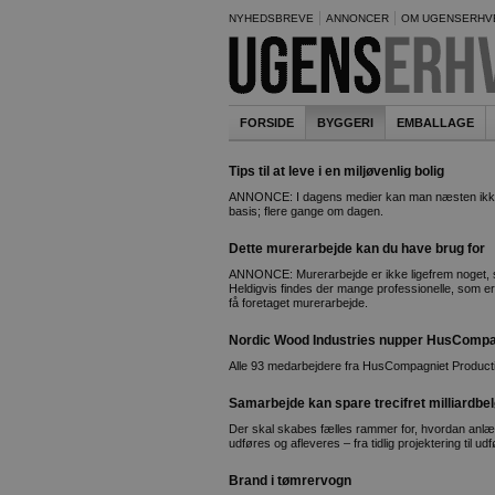
NYHEDSBREVE
ANNONCER
OM UGENSERHV
FORSIDE
BYGGERI
EMBALLAGE
Tips til at leve i en miljøvenlig bolig
ANNONCE: I dagens medier kan man næsten ikke u
basis; flere gange om dagen.
Dette murerarbejde kan du have brug for
ANNONCE: Murerarbejde er ikke ligefrem noget, s
Heldigvis findes der mange professionelle, som er k
få foretaget murerarbejde.
Nordic Wood Industries nupper HusCompa
Alle 93 medarbejdere fra HusCompagniet Productio
Samarbejde kan spare trecifret milliardb
Der skal skabes fælles rammer for, hvordan anlæg
udføres og afleveres – fra tidlig projektering til udf
Brand i tømrervogn