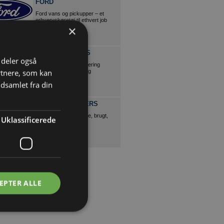
FORD
Ford vans og pickupper – et
erhvervskøretøj til ethvert job
×
CE NIELSEN APS
i deler også
Nedbrydning miljøsanering
rtnere, som kan
diamantskæring/boring
dsamlet fra din
TITAN CONTAINERS
Alt i container, køb, leje, brugt,
Uklassificerede
isoleret etc
EPTER ALLE