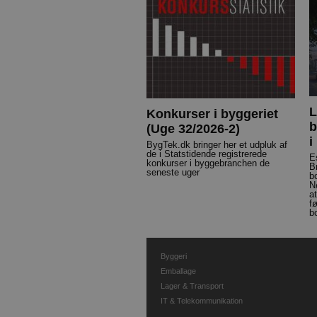
L
Konkurser i byggeriet
b
(Uge 32/2026-2)
i
BygTek.dk bringer her et udpluk af
de i Statstidende registrerede
E
konkurser i byggebranchen de
B
seneste uger
b
N
a
f
b
Byggeri
Emballage
Lager & Transport
IT & Telekommunikation