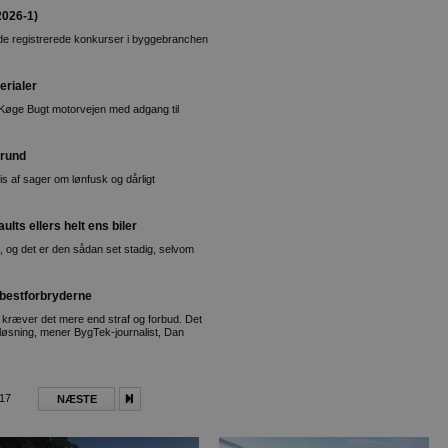
2026-1)
ende registrerede konkurser i byggebranchen
erialer
Køge Bugt motorvejen med adgang til
rund
s af sager om lønfusk og dårligt
lts ellers helt ens biler
, og det er den sådan set stadig, selvom
sbestforbryderne
vs, kræver det mere end straf og forbud. Det
 løsning, mener BygTek-journalist, Dan
017
NÆSTE