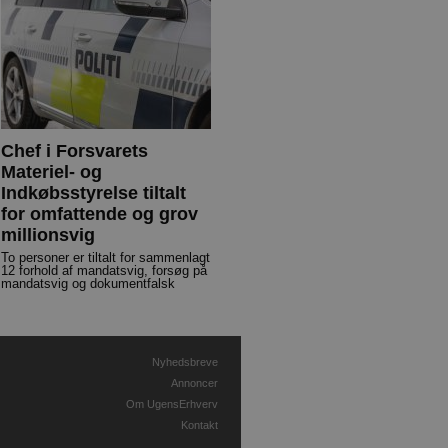
Chef i Forsvarets
Materiel- og
Indkøbsstyrelse tiltalt
for omfattende og grov
millionsvig
To personer er tiltalt for sammenlagt
12 forhold af mandatsvig, forsøg på
mandatsvig og dokumentfalsk
Nyhedsbreve
Annoncer
Om UgensErhverv
Kontakt