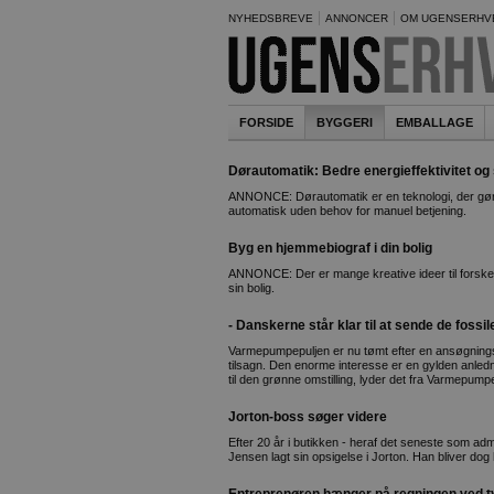
NYHEDSBREVE
ANNONCER
OM UGENSERHV
FORSIDE
BYGGERI
EMBALLAGE
Dørautomatik: Bedre energieffektivitet og
ANNONCE: Dørautomatik er en teknologi, der gør 
automatisk uden behov for manuel betjening.
Byg en hjemmebiograf i din bolig
ANNONCE: Der er mange kreative ideer til forskel
sin bolig.
- Danskerne står klar til at sende de fossil
Varmepumpepuljen er nu tømt efter en ansøgningsb
tilsagn. Den enorme interesse er en gylden anledn
til den grønne omstilling, lyder det fra Varmepump
Jorton-boss søger videre
Efter 20 år i butikken - heraf det seneste som adm
Jensen lagt sin opsigelse i Jorton. Han bliver do