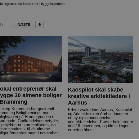
ende registrerede konkurser i byggebranchen
017
NÆSTE
okal entreprenør skal
Kaospilot skal skabe
ygge 30 almene boliger
kreative arkitektledere i
 Bramming
Aarhus
sbjerg Kommune har godkendt
Erhvervsakademi Aarhus, Kaospilot
ramming Boligforenings nye
og Arkitektskolen Aarhus lancerer
oligbyggeri på Hjørnegrunden i
en ny diplomuddannelse i
ørregade. Godkendelsen betyder,
arkitekturledelse. Første hold starter
t projektet nu kan realiseres, og
den 16. november, og tilmeldingen
ørste spadestik til de almene
er netop åbnet
oliger forventes taget i november