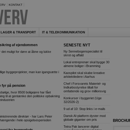
ERV
KONTAKT
LAGER & TRANSPORT
IT & TELEKOMMUNIKATION
 sikring af ejendommen
SENESTE NYT
Ny Sennebogenspecialist til
det muligt for døre at åbne og lukke
skrot og affald
Lokal entreprenør skal bygge 30
almene boliger i Bramming
lige byggeprojekter, man kan igangsætte i
Kaospilot skal skabe kreative
arkitektledere i Aarhus
Chef i Forsvarets Materiel- og
e fyr på pension
Indkøbsstyrelse tiltalt for
omfattende og grov millionsvig
ølge, hvor 8500 boligejere har fået
ing til at gentænke den politiske opbakning
Konkurser i byggeriet (Uge
eindustrien
32/2026-2)
9 ud af 10: Stop links i e-mails
Dansk AI-platform dyster mod
inistrerende direktør - har Lars Peter
globale giganter om pris
g hængende i hele opsigelsesperioden
BROCHU
Tetra Pak lancerer digital