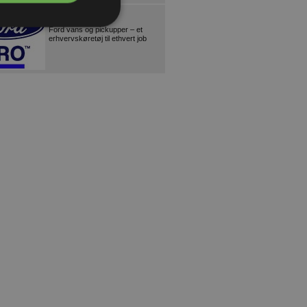
FORD
Ford vans og pickupper – et
erhvervskøretøj til ethvert job