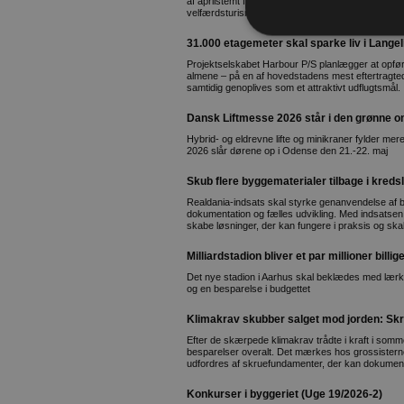
af aprilstemt for ændrede regler for dagpenge på 
velfærdsturisme
31.000 etagemeter skal sparke liv i Lange
Projektselskabet Harbour P/S planlægger at opføre
almene – på en af hovedstadens mest eftertragte
samtidig genoplives som et attraktivt udflugtsmål.
Dansk Liftmesse 2026 står i den grønne om
Hybrid- og eldrevne lifte og minikraner fylder me
2026 slår dørene op i Odense den 21.-22. maj
Skub flere byggematerialer tilbage i kredsl
Realdania-indsats skal styrke genanvendelse af 
dokumentation og fælles udvikling. Med indsatsen vi
skabe løsninger, der kan fungere i praksis og ska
Milliardstadion bliver et par millioner bill
Det nye stadion i Aarhus skal beklædes med lærk
og en besparelse i budgettet
Klimakrav skubber salget mod jorden: Sk
Efter de skærpede klimakrav trådte i kraft i so
besparelser overalt. Det mærkes hos grossisterne,
udfordres af skruefundamenter, der kan dokume
Konkurser i byggeriet (Uge 19/2026-2)