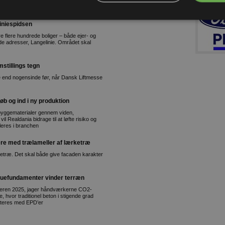
tværs af grænserne. Det kan føre til
liniespidsen
 flere hundrede boliger – både ejer- og
de adresser, Langelinie. Området skal
stillings tegn
re end nogensinde før, når Dansk Liftmesse
øb og ind i ny produktion
byggematerialer gennem viden,
l Realdania bidrage til at løfte risiko og
leres i branchen
igere med trælameller af lærketræ
etræ. Det skal både give facaden karakter
ruefundamenter vinder terræn
mmeren 2025, jager håndværkerne CO2-
 hvor traditionel beton i stigende grad
nteres med EPD’er