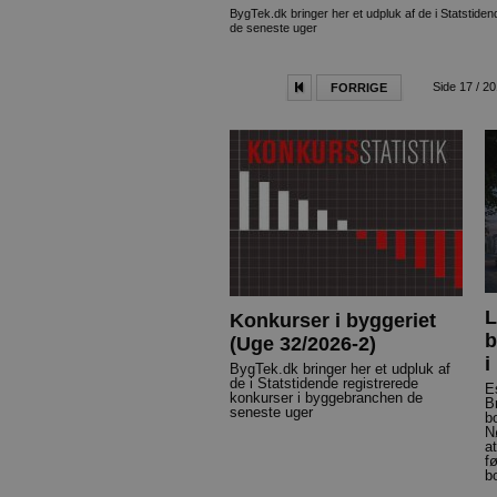
BygTek.dk bringer her et udpluk af de i Statstid
de seneste uger
Side 17 / 2
FORRIGE
L
Konkurser i byggeriet
b
(Uge 32/2026-2)
i
BygTek.dk bringer her et udpluk af
de i Statstidende registrerede
E
konkurser i byggebranchen de
B
seneste uger
b
N
a
f
b