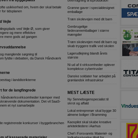
veri fra byggeplads
overvågning til isproduktion
 ofte usikkerhed om, hvem der skal betale
Grønne gaver i specialdesignet
 for tidsplanen
emballage
Træn skolevejen med dit barn
 Vejle
Genbrugelige
lingsplads ved Vejle Ø, som giver
fødevareemballager i større
ængere og mere effektive
mængder
tere mere gods ad gangen
Træn skolevejen med dit barn og
skab tryggere trafik ved skolen
ervsuddannelse
Lagerudlejning blandt årets
 og manglende søgning til
største
som fyldte i debatten, da Dansk Håndværk
Ni ud af ti virksomheder oplever
komplekse cybertrusler
emerne
Danske soldater har arbejdet på
esttag i landdistrikterne
grønlandsk infrastruktur
rt for de langfingrede
MEST LÆSTE
mange håndværksvirksomheder kæmper med
Ny Sennebogenspecialist til
idskrævende dokumentation. Det vil SaaS-
skrot og affald
nem et nyt samarbejde
Lokal entreprenør skal bygge 30
almene boliger i Bramming
Kaospilot skal skabe kreative
ende registrerede konkurser i byggebranchen
arkitektledere i Aarhus
Chef i Forsvarets Materiel- og
em af kasserede materialer
Indkøbsstyrelse tiltalt for