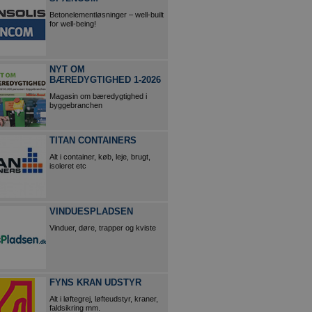
Betonelementløsninger – well-built
for well-being!
NYT OM
BÆREDYGTIGHED 1-2026
Magasin om bæredygtighed i
byggebranchen
TITAN CONTAINERS
Alt i container, køb, leje, brugt,
isoleret etc
VINDUESPLADSEN
Vinduer, døre, trapper og kviste
FYNS KRAN UDSTYR
Alt i løftegrej, løfteudstyr, kraner,
faldsikring mm.