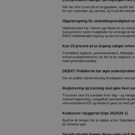
Entreprenøren hænger på regningen ved ty
Når der sker tyveri på en byggeplads, opstår der
for nye materialer og værktøj, og hvad det betyder
Gigantvogntog får omkoblingsmulighed ved
Vejdirektoratet har i denne uge åbnet en ny omkob
transportører bedre muligheder for at bruge de l
EMS2-/dobbelttrailervogntog og derved transpor
Kun 19 procent af en årgang vælger erhv
Fremtidens faglærte, juniormesterlære, fritidsjobs
erhvervsuddannelserne var fire af de nøgleord, 
holdt generalforsamling
DEBAT: Politikerne har øget asbestprobl
Giv en politisk håndsrækning til boligejere med asb
Registrering og tracking skal gøre livet su
Ti tyverier sker fra varebiler hver dag – og 
manuel registrering, mangelfuld sporbarhed og t
virksomhederne EG og Keatech gøre op med gen
Konkurser i byggeriet (Uge 20/2026-1)
BygTek.dk bringer her et udpluk af de i Statstid
de seneste uger
Socialt udsatte bygger deres egne små hj