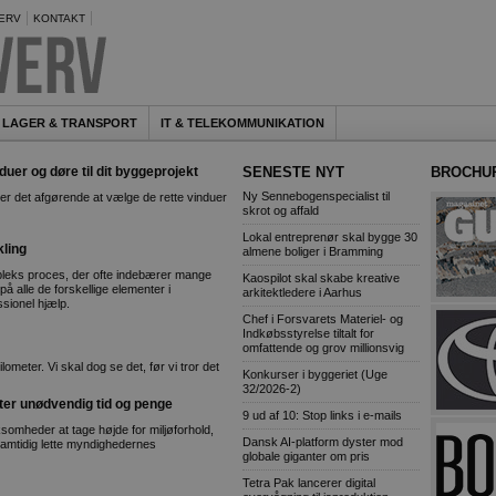
ERV
KONTAKT
LAGER & TRANSPORT
IT & TELEKOMMUNIKATION
er og døre til dit byggeprojekt
SENESTE NYT
BROCHU
Ny Sennebogenspecialist til
r det afgørende at vælge de rette vinduer
skrot og affald
Lokal entreprenør skal bygge 30
kling
almene boliger i Bramming
leks proces, der ofte indebærer mange
Kaospilot skal skabe kreative
på alle de forskellige elementer i
arkitektledere i Aarhus
ssionel hjælp.
Chef i Forsvarets Materiel- og
Indkøbsstyrelse tiltalt for
omfattende og grov millionsvig
ometer. Vi skal dog se det, før vi tror det
Konkurser i byggeriet (Uge
32/2026-2)
ster unødvendig tid og penge
9 ud af 10: Stop links i e-mails
rksomheder at tage højde for miljøforhold,
Dansk AI-platform dyster mod
 samtidig lette myndighedernes
globale giganter om pris
Tetra Pak lancerer digital