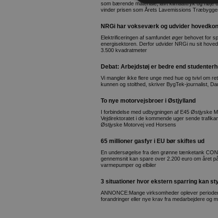
som bærende materiale, lavt klimaaftryk og høje d
vinder prisen som Årets Lavemissions Træbygge
NRGi har vokseværk og udvider hovedkon
Elektrificeringen af samfundet øger behovet for s
energisektoren. Derfor udvider NRGi nu sit hoved
3.500 kvadratmeter
Debat: Arbejdstøj er bedre end studenter
Vi mangler ikke flere unge med hue og tvivl om re
kunnen og stolthed, skriver BygTek-journalist, Dan
To nye motorvejsbroer i Østjylland
I forbindelse med udbygningen af E45 Østjyske M
Vejdirektoratet i de kommende uger sende trafika
Østjyske Motorvej ved Horsens
65 millioner gasfyr i EU bør skiftes ud
En undersøgelse fra den grønne tænketank CONCI
gennemsnit kan spare over 2.200 euro om året på d
varmepumper og elbiler
3 situationer hvor ekstern sparring kan st
ANNONCE:Mange virksomheder oplever perioder, h
forandringer eller nye krav fra medarbejdere og 