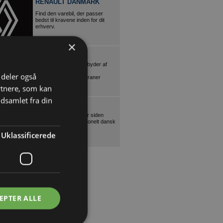
RENAULT DANMARK
Find den varebil, der passer
bedst til kravene inden for dit
erhverv.
×
SCANTRUCK
Danmarks største udbyder af
entreprenørmateriel,
i deler også
teleskoplæssere og kraner
rtnere, som kan
dsamlet fra din
VEJLETRAPPEN
Individuelle trætrapper siden
1972. Smukt og funktionelt dansk
design.
Uklassificerede
EPTER ALLE