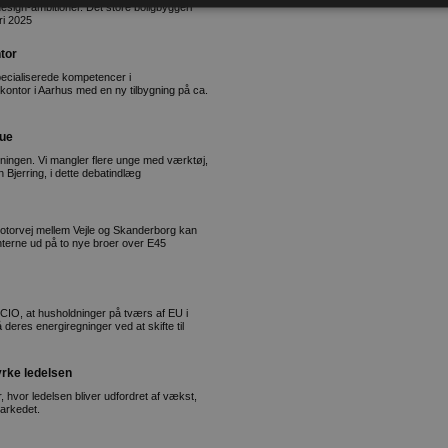
esign-ambitioner. Det store boligbyggeri
ri 2025
tor
pecialiserede kompetencer i
kontor i Aarhus med en ny tilbygning på ca.
hue
tningen. Vi mangler flere unge med værktøj,
 Bjerring, i dette debatindlæg
otorvej mellem Vejle og Skanderborg kan
nterne ud på to nye broer over E45
O, at husholdninger på tværs af EU i
eres energiregninger ved at skifte til
yrke ledelsen
vor ledelsen bliver udfordret af vækst,
markedet.