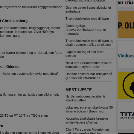
overvågning til isproduktion
ende registrerede konkurser i byggebranchen
Grønne gaver i specialdesignet
emballage
Træn skolevejen med dit barn
 Christiansborg
Genbrugelige
er kan sætte skub i boligbyggeriet, mener
fødevareemballager i større
rgmesteren i København. Over 400 nye
mængder
t komme i gang
Træn skolevejen med dit barn og
skab tryggere trafik ved skolen
Lagerudlejning blandt årets
der bærer risikoen, og er der tale om force
største
ale
Ni ud af ti virksomheder oplever
et i Odense
komplekse cybertrusler
r minder om systematisk svigt med deraf
Danske soldater har arbejdet på
grønlandsk infrastruktur
MEST LÆSTE
å liftmessen for at rådgive om sikkerhed,
Ny Sennebogenspecialist til
skrot og affald
Lokal entreprenør skal bygge 30
almene boliger i Bramming
25 TJ og PT 28 T fra TEC-serien
Kaospilot skal skabe kreative
arkitektledere i Aarhus
vn
Chef i Forsvarets Materiel- og
ring danner rammen om to intensive dage
Indkøbsstyrelse tiltalt for