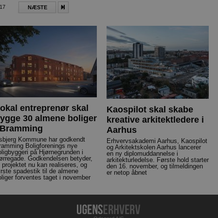
017
NÆSTE
okal entreprenør skal
Kaospilot skal skabe
ygge 30 almene boliger
kreative arkitektledere i
 Bramming
Aarhus
sbjerg Kommune har godkendt
Erhvervsakademi Aarhus, Kaospilot
ramming Boligforenings nye
og Arkitektskolen Aarhus lancerer
oligbyggeri på Hjørnegrunden i
en ny diplomuddannelse i
ørregade. Godkendelsen betyder,
arkitekturledelse. Første hold starter
t projektet nu kan realiseres, og
den 16. november, og tilmeldingen
ørste spadestik til de almene
er netop åbnet
oliger forventes taget i november