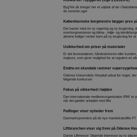
Konkurser i byggeriet (Uge 21/2026-2)
BygTek.dk bringer her et udpluk af de i Statstid
de seneste uger
Københavnske borgmestre lægger pres på
Det haster med en ny regering og ny lovgivning, d
overborgmesteren og klima-, miljø- og teknikbo
almene boliger venter bare på ny lovgivning for a
Usikkerhed om priser på materialer
Er det leverandøren, håndværkeren eller kunden, 
majeure, som giver mulighed for at regulere en aft
Endnu en skandale rammer supersygehus
Odense Universitets Hospital udsat for noget, de
følgende konkurser
Fokus på sikkerhed i højden
Den internationale medlemsorganisation IPAF er p
når det gælder arbejdet med lifte
Palfinger viser nyheder frem
Danmarkspremiere på de nye mandskabslifte PT 
Liftbranchen viser sig frem på Odense Ha
Dansk Liftmesse: Stigende interesse og ny place