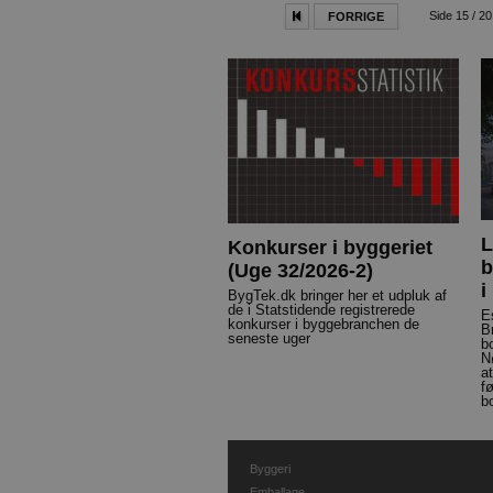
Side 15 / 2
FORRIGE
L
Konkurser i byggeriet
b
(Uge 32/2026-2)
i
BygTek.dk bringer her et udpluk af
de i Statstidende registrerede
E
konkurser i byggebranchen de
B
seneste uger
b
N
a
f
b
Byggeri
Emballage