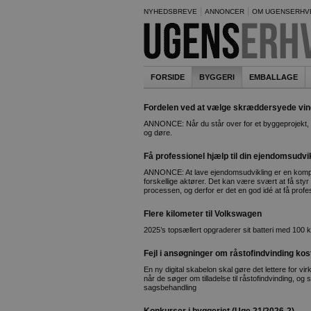
NYHEDSBREVE
ANNONCER
OM UGENSERHV
FORSIDE
BYGGERI
EMBALLAGE
Fordelen ved at vælge skræddersyede vindu
ANNONCE: Når du står over for et byggeprojekt, e
og døre.
Få professionel hjælp til din ejendomsudvi
ANNONCE: At lave ejendomsudvikling er en komp
forskellige aktører. Det kan være svært at få styr 
processen, og derfor er det en god idé at få profe
Flere kilometer til Volkswagen
2025’s topsællert opgraderer sit batteri med 100 kil
Fejl i ansøgninger om råstofindvinding ko
En ny digital skabelon skal gøre det lettere for vi
når de søger om tilladelse til råstofindvinding, og
sagsbehandling