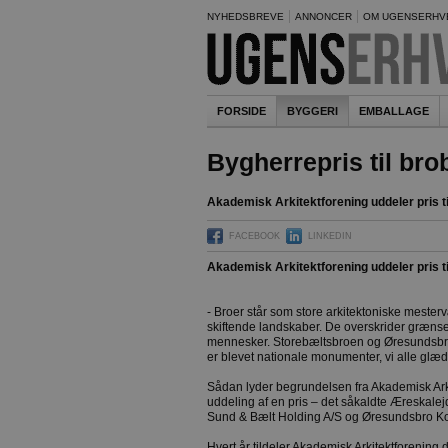
NYHEDSBREVE
ANNONCER
OM UGENSERHV
FORSIDE
BYGGERI
EMBALLAGE
Bygherrepris til br
Akademisk Arkitektforening uddeler pris ti
FACEBOOK
LINKEDIN
Akademisk Arkitektforening uddeler pris ti
- Broer står som store arkitektoniske mester
skiftende landskaber. De overskrider grænse
mennesker. Storebæltsbroen og Øresundsbro
er blevet nationale monumenter, vi alle glæd
Sådan lyder begrundelsen fra Akademisk Arki
uddeling af en pris – det såkaldte Æreskalej
Sund & Bælt Holding A/S og Øresundsbro Ko
Hvert år tildeler Akademisk Arkitektforening de