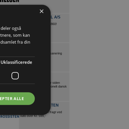
×
JACOBI TAGTEGL A/S
Tysk kvalitets siden 1860!
i deler også
rtnere, som kan
dsamlet fra din
P.OLESEN A/S
Nedbrydning og Miljøsanering
Uklassificerede
VEJLETRAPPEN
Individuelle trætrapper siden
1972. Smukt og funktionelt dansk
design.
EPTER ALLE
PRIVATGROSSISTEN
Køb VVS online - Fri fragt ved
køb over Kr. 599,-