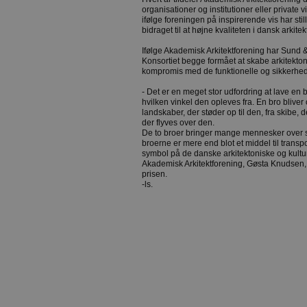
organisationer og institutioner eller privat
ifølge foreningen på inspirerende vis har st
bidraget til at højne kvaliteten i dansk arkitek
Ifølge Akademisk Arkitektforening har Sund
Konsortiet begge formået at skabe arkitekto
kompromis med de funktionelle og sikkerhe
- Det er en meget stor udfordring at lave en
hvilken vinkel den opleves fra. En bro bliver 
landskaber, der støder op til den, fra skibe, d
der flyves over den.
De to broer bringer mange mennesker over
broerne er mere end blot et middel til transp
symbol på de danske arkitektoniske og kultur
Akademisk Arkitektforening, Gøsta Knudsen,
prisen.
-ls.