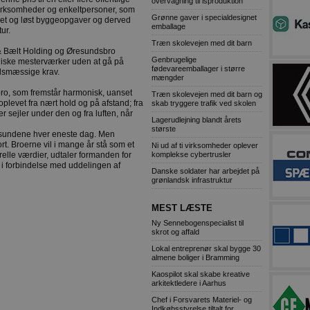
overvågning til isproduktion
e virksomheder og enkeltpersoner, som
Grønne gaver i specialdesignet
illet og løst byggeopgaver og derved
emballage
tur.
Træn skolevejen med dit barn
 & Bælt Holding og Øresundsbro
Genbrugelige
niske mesterværker uden at gå på
fødevareemballager i større
dsmæssige krav.
mængder
 bro, som fremstår harmonisk, uanset
Træn skolevejen med dit barn og
oplevet fra nært hold og på afstand; fra
skab tryggere trafik ved skolen
er sejler under den og fra luften, når
Lagerudlejning blandt årets
største
 sundene hver eneste dag. Men
ort. Broerne vil i mange år stå som et
Ni ud af ti virksomheder oplever
komplekse cybertrusler
elle værdier, udtaler formanden for
 i forbindelse med uddelingen af
Danske soldater har arbejdet på
grønlandsk infrastruktur
MEST LÆSTE
Ny Sennebogenspecialist til
skrot og affald
Lokal entreprenør skal bygge 30
almene boliger i Bramming
Kaospilot skal skabe kreative
arkitektledere i Aarhus
Chef i Forsvarets Materiel- og
Indkøbsstyrelse tiltalt for