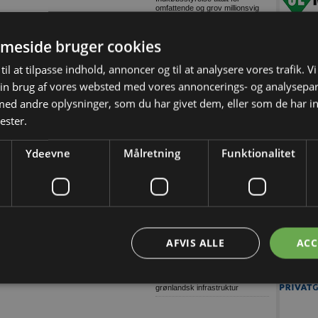
omfattende og grov millionsvig
Konkurser i byggeriet (Uge
32/2026-2)
meside bruger cookies
9 ud af 10: Stop links i e-mails
til at tilpasse indhold, annoncer og til at analysere vores trafik. V
Dansk AI-platform dyster mod
globale giganter om pris
in brug af vores websted med vores annoncerings- og analysepa
Tetra Pak lancerer digital
d andre oplysninger, som du har givet dem, eller som de har in
overvågning til isproduktion
ester.
Grønne gaver i specialdesignet
emballage
Træn skolevejen med dit barn
Ydeevne
Målretning
Funktionalitet
Genbrugelige
fødevareemballager i større
mængder
Træn skolevejen med dit barn og
skab tryggere trafik ved skolen
Lagerudlejning blandt årets
største
AFVIS ALLE
ACC
Ni ud af ti virksomheder oplever
komplekse cybertrusler
Danske soldater har arbejdet på
grønlandsk infrastruktur