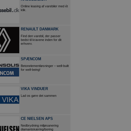
Online leasing af varebiler med ét
klik.
RENAULT DANMARK
Find den varebil, der passer
bedst til kravene inden for dit
erhverv.
SPÆNCOM
Betonelementløsninger – well-built
for well-being!
VIKA VINDUER
Lad os gøre det sammen
CE NIELSEN APS
Nedbrydning miljøsanering
diamantskæring/boring