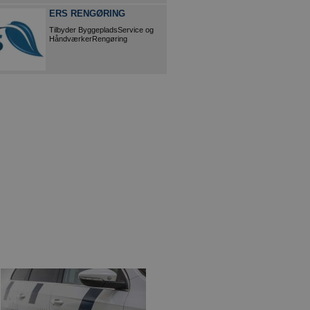
ERS RENGØRING
Tilbyder ByggepladsService og
HåndværkerRengøring