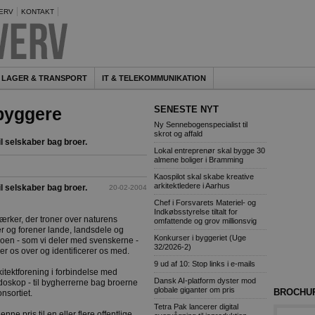
ERV
KONTAKT
LAGER & TRANSPORT
IT & TELEKOMMUNIKATION
obyggere
SENESTE NYT
Ny Sennebogenspecialist til
skrot og affald
l selskaber bag broer.
Lokal entreprenør skal bygge 30
almene boliger i Bramming
Kaospilot skal skabe kreative
arkitektledere i Aarhus
l selskaber bag broer.
20-02-2004
Chef i Forsvarets Materiel- og
Indkøbsstyrelse tiltalt for
værker, der troner over naturens
omfattende og grov millionsvig
r og forener lande, landsdele og
Konkurser i byggeriet (Uge
en - som vi deler med svenskerne -
32/2026-2)
er os over og identificerer os med.
9 ud af 10: Stop links i e-mails
tektforening i forbindelse med
Dansk AI-platform dyster mod
doskop - til bygherrerne bag broerne
globale giganter om pris
BROCHU
nsortiet.
Tetra Pak lancerer digital
nne pris til en eller flere offentlige