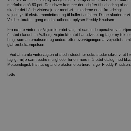
merforbrug på 83 pct. Derudover kommer der udgifter til udbedring af de
skader det hårde vintervejr har medført – skaderne er alt fra ødelagt
vejudstyr, til ekstra mandetimer og til huller i asfalten. Disse skader er vi 
Vejdirektoratet i gang med at udbedre, oplyser Freddy Knudsen.
Fra næste vinter har Vejdirektoratet valgt at samle de operative vintertje
ét sted i landet – i Aalborg. Vejdirektoratet har udviklet og tager ny teknol
brug, som automatiserer og understøtter overvågningen af vejnettet samt
glatførebekæmpelsen.
- Ved at samle vintervagten ét sted i stedet for seks steder sikrer vi et hø
fagligt miljø samt bedre muligheder for en mere målrettet dialog med bl.a
Meteorologisk Institut og andre eksterne partnere, siger Freddy Knudsen.
tøtte