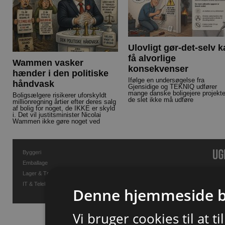
Ulovligt gør-det-selv 
få alvorlige
Wammen vasker
konsekvenser
hænder i den politiske
Ifølge en undersøgelse fra
håndvask
Gjensidige og TEKNIQ udfører
mange danske boligejere projekte
Boligsælgere risikerer uforskyldt
de slet ikke må udføre
millionregning årtier efter deres salg
af bolig for noget, de IKKE er skyld
i. Det vil justitsminister Nicolai
Wammen ikke gøre noget ved
Byggeri
Emballage
Lager & Transport
IT & Telekommunikation
Denne hjemmeside b
Vi bruger cookies til at t