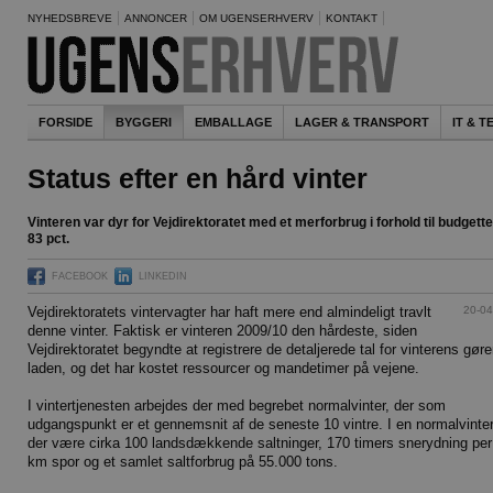
NYHEDSBREVE
ANNONCER
OM UGENSERHVERV
KONTAKT
FORSIDE
BYGGERI
EMBALLAGE
LAGER & TRANSPORT
IT & 
Status efter en hård vinter
Vinteren var dyr for Vejdirektoratet med et merforbrug i forhold til budgette
83 pct.
FACEBOOK
LINKEDIN
20-04
Vejdirektoratets vintervagter har haft mere end almindeligt travlt
denne vinter. Faktisk er vinteren 2009/10 den hårdeste, siden
Vejdirektoratet begyndte at registrere de detaljerede tal for vinterens gør
laden, og det har kostet ressourcer og mandetimer på vejene.
I vintertjenesten arbejdes der med begrebet normalvinter, der som
udgangspunkt er et gennemsnit af de seneste 10 vintre. I en normalvinter
der være cirka 100 landsdækkende saltninger, 170 timers snerydning per
km spor og et samlet saltforbrug på 55.000 tons.