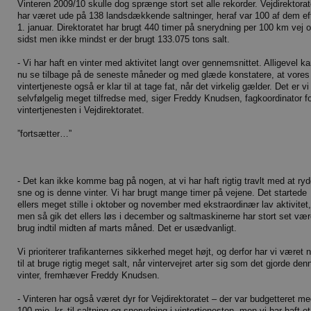
Vinteren 2009/10 skulle dog sprænge stort set alle rekorder. Vejdirektorat
har været ude på 138 landsdækkende saltninger, heraf var 100 af dem ef
1. januar. Direktoratet har brugt 440 timer på snerydning per 100 km vej 
sidst men ikke mindst er der brugt 133.075 tons salt.
- Vi har haft en vinter med aktivitet langt over gennemsnittet. Alligevel ka
nu se tilbage på de seneste måneder og med glæde konstatere, at vores
vintertjeneste også er klar til at tage fat, når det virkelig gælder. Det er vi
selvfølgelig meget tilfredse med, siger Freddy Knudsen, fagkoordinator f
vintertjenesten i Vejdirektoratet.
”fortsætter…”
- Det kan ikke komme bag på nogen, at vi har haft rigtig travlt med at ry
sne og is denne vinter. Vi har brugt mange timer på vejene. Det startede
ellers meget stille i oktober og november med ekstraordinær lav aktivitet,
men så gik det ellers løs i december og saltmaskinerne har stort set være
brug indtil midten af marts måned. Det er usædvanligt.
Vi prioriterer trafikanternes sikkerhed meget højt, og derfor har vi været 
til at bruge rigtig meget salt, når vintervejret arter sig som det gjorde den
vinter, fremhæver Freddy Knudsen.
- Vinteren har også været dyr for Vejdirektoratet – der var budgetteret m
100 mio. kr. til saltning og snerydning i vintertjenesten, men vi har haft et