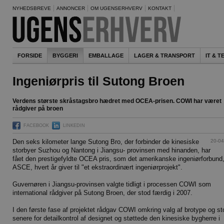
NYHEDSBREVE
ANNONCER
OM UGENSERHVERV
KONTAKT
FORSIDE
BYGGERI
EMBALLAGE
LAGER & TRANSPORT
IT & 
Ingeniørpris til Sutong Broen
Verdens største skråstagsbro hædret med OCEA-prisen. COWI har været
rådgiver på broen
FACEBOOK
LINKEDIN
20-04
Den seks kilometer lange Sutong Bro, der forbinder de kinesiske
storbyer Suzhou og Nantong i Jiangsu- provinsen med hinanden, har
fået den prestigefyldte OCEA pris, som det amerikanske ingeniørforbund
ASCE, hvert år giver til "et ekstraordinært ingeniørprojekt".
Guvernøren i Jiangsu-provinsen valgte tidligt i processen COWI som
international rådgiver på Sutong Broen, der stod færdig i 2007.
I den første fase af projektet rådgav COWI omkring valg af brotype og st
senere for detailkontrol af designet og støttede den kinesiske bygherre i