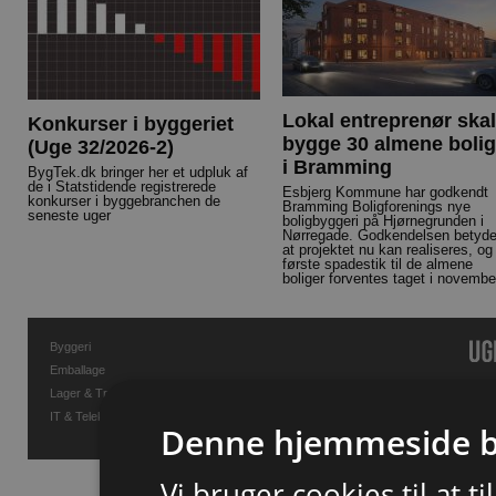
Lokal entreprenør skal
Konkurser i byggeriet
bygge 30 almene bolig
(Uge 32/2026-2)
i Bramming
BygTek.dk bringer her et udpluk af
de i Statstidende registrerede
Esbjerg Kommune har godkendt
konkurser i byggebranchen de
Bramming Boligforenings nye
seneste uger
boligbyggeri på Hjørnegrunden i
Nørregade. Godkendelsen betyde
at projektet nu kan realiseres, og
første spadestik til de almene
boliger forventes taget i novembe
Byggeri
Emballage
Lager & Transport
IT & Telekommunikation
Denne hjemmeside b
Vi bruger cookies til at t