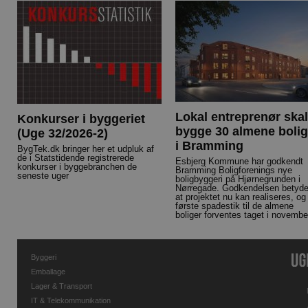
Lokal entreprenør skal
Konkurser i byggeriet
bygge 30 almene bolig
(Uge 32/2026-2)
i Bramming
BygTek.dk bringer her et udpluk af
de i Statstidende registrerede
Esbjerg Kommune har godkendt
konkurser i byggebranchen de
Bramming Boligforenings nye
seneste uger
boligbyggeri på Hjørnegrunden i
Nørregade. Godkendelsen betyde
at projektet nu kan realiseres, og
første spadestik til de almene
boliger forventes taget i novembe
Byggeri
Emballage
Lager & Transport
IT & Telekommunikation