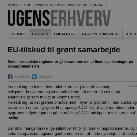
NYHEDSBREVE
ANNONCER
OM UGENSERHVERV
KONTAKT
FORSIDE
BYGGERI
EMBALLAGE
LAGER & TRANSPORT
IT & 
EU-tilskud til grønt samarbejde
Seks europæiske regioner er gået sammen om at finde nye løsninger på
klimaproblemerne
FACEBOOK
LINKEDIN
17-04
Forestil dig en bydel, hvor arkitekten har placeret lavenergi
boligerne, butikkerne og virksomhederne, så det er så enkelt og
energivenligt som muligt at komme rundt.
Forestil dig, at det grønne område midt i byen er plantet til med buske og
træer, som er særligt gode til at opsuge CO2. Og at landmændene uden 
bygrænsen dyrker jorden på en måde, så CO2 udslippet mindskes mest
muligt.
Der skal mange forskellige initiativer til for at løse klimaproblemerne, og 
seks europæiske regioner gået sammen om at finde nye veje til at neds