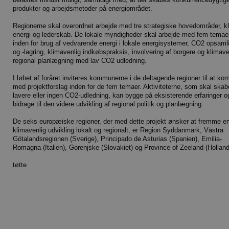
produkter og arbejdsmetoder på energiområdet.
Regionerne skal overordnet arbejde med tre strategiske hovedområder, k
energi og lederskab. De lokale myndigheder skal arbejde med fem temae
inden for brug af vedvarende energi i lokale energisystemer, CO2 opsaml
og -lagring, klimavenlig indkøbspraksis, involvering af borgere og klimave
regional planlægning med lav CO2 udledning.
I løbet af foråret inviteres kommunerne i de deltagende regioner til at k
med projektforslag inden for de fem temaer. Aktiviteterne, som skal skab
lavere eller ingen CO2-udledning, kan bygge på eksisterende erfaringer o
bidrage til den videre udvikling af regional politik og planlægning.
De seks europæiske regioner, der med dette projekt ønsker at fremme e
klimavenlig udvikling lokalt og regionalt, er Region Syddanmark, Västra
Götalandsregionen (Sverige), Principado de Asturias (Spanien), Emilia-
Romagna (Italien), Gorenjske (Slovakiet) og Province of Zeeland (Holland
tøtte