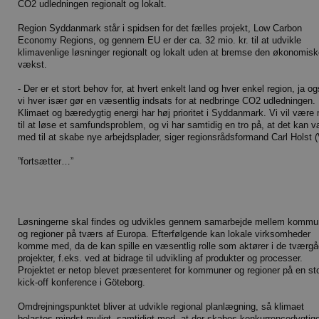
CO2 udledningen regionalt og lokalt.
Region Syddanmark står i spidsen for det fælles projekt, Low Carbon
Economy Regions, og gennem EU er der ca. 32 mio. kr. til at udvikle
klimavenlige løsninger regionalt og lokalt uden at bremse den økonomis
vækst.
- Der er et stort behov for, at hvert enkelt land og hver enkel region, ja og
vi hver især gør en væsentlig indsats for at nedbringe CO2 udledningen.
Klimaet og bæredygtig energi har høj prioritet i Syddanmark. Vi vil være
til at løse et samfundsproblem, og vi har samtidig en tro på, at det kan 
med til at skabe nye arbejdsplader, siger regionsrådsformand Carl Holst (
”fortsætter…”
Løsningerne skal findes og udvikles gennem samarbejde mellem kommu
og regioner på tværs af Europa. Efterfølgende kan lokale virksomheder
komme med, da de kan spille en væsentlig rolle som aktører i de tværg
projekter, f.eks. ved at bidrage til udvikling af produkter og processer.
Projektet er netop blevet præsenteret for kommuner og regioner på en st
kick-off konference i Göteborg.
Omdrejningspunktet bliver at udvikle regional planlægning, så klimaet
belastes mindst muligt, samtidigt med, at der skabes konkurrencedygtig