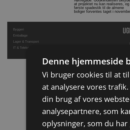
Nørregade. Godkendelsen betyde
at projektet nu kan realiseres, og
første spadestik til de almene
boliger forventes taget i novembe
Byggeri
Emballage
Lager & Transport
IT & Telekommunikation
Denne hjemmeside b
Vi bruger cookies til at t
at analysere vores trafik
din brug af vores webst
analysepartnere, som k
oplysninger, som du har 