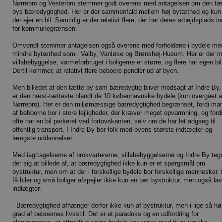
Nørrebro og Vesterbro stemmer godt overens med antagelsen om den tæ
bys bæredygtighed. Her er der sammenfald mellem høj bytæthed og kun 
der ejer en bil. Samtidig er der relativt flere, der har deres arbejdsplads i
for kommunegrænsen.
Omvendt stemmer antagelsen også overens med forholdene i bydele me
mindre bytæthed som i Valby, Vanløse og Brønshøj-Husum. Her er der 
villabebyggelse, varmeforbruget i boligerne er større, og flere har egen bil
Dertil kommer, at relativt flere beboere pendler ud af byen.
Men billedet af den tætte by som bæredygtig bliver modsagt af Indre By,
er den næst-tætteste blandt de 10 københavnske bydele (kun overgået a
Nørrebro). Her er den miljømæssige bæredygtighed begrænset, fordi ma
af beboerne bor i store lejligheder, der kræver meget opvarmning, og ford
ofte har en bil parkeret ved fortovskanten, selv om de har let adgang til
offentlig transport. I Indre By bor folk med byens største indtægter og
længste uddannelser.
Med iagttagelserne af brokvartererne, villabebyggelserne og Indre By teg
der sig at billede af, at bæredygtighed ikke kun er et spørgsmål om
bystruktur, men om at der i forskellige bydele bor forskellige mennesker.
få biler og små boliger afspejler ikke kun en tæt bystruktur, men også la
indtægter.
- Bæredygtighed afhænger derfor ikke kun af bystruktur, men i lige så hø
grad af beboernes livsstil. Det er et paradoks og en udfordring for