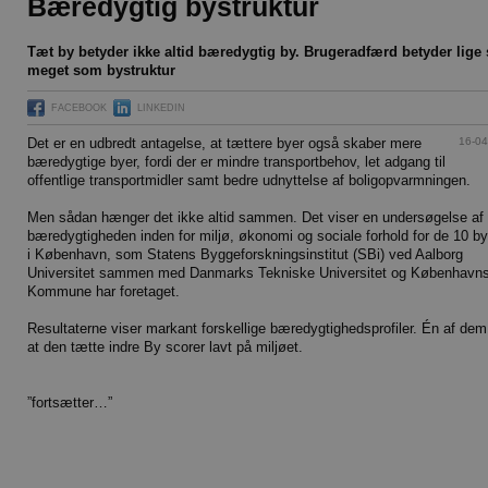
Bæredygtig bystruktur
Tæt by betyder ikke altid bæredygtig by. Brugeradfærd betyder lige 
meget som bystruktur
FACEBOOK
LINKEDIN
16-04
Det er en udbredt antagelse, at tættere byer også skaber mere
bæredygtige byer, fordi der er mindre transportbehov, let adgang til
offentlige transportmidler samt bedre udnyttelse af boligopvarmningen.
Men sådan hænger det ikke altid sammen. Det viser en undersøgelse af
bæredygtigheden inden for miljø, økonomi og sociale forhold for de 10 b
i København, som Statens Byggeforskningsinstitut (SBi) ved Aalborg
Universitet sammen med Danmarks Tekniske Universitet og København
Kommune har foretaget.
Resultaterne viser markant forskellige bæredygtighedsprofiler. Én af dem 
at den tætte indre By scorer lavt på miljøet.
”fortsætter…”