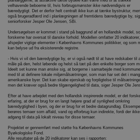
planlæggerne, at attraktive tætte bydele kan være med til at trække
velhavende beboerne til, hvis forbrugsmønster ikke nødvendigvis er
bæredygtigt. Det er derfor helt centralt ikke kun at tænke bystruktur, me
også brugeradfærd ind i planlægningen af fremtidens bæredygtige by, sig
seniorforsker Jesper Ole Jensen, SBi.
Undersøgelsen er kommet i stand på baggrund af en hollandsk model, s
forskerne har oversat til danske forhold. Modellen omfatter 20 indikatorer,
afspejler vigtige elementer i Københavns Kommunes politikker, og som 
kan belyse ud fra eksisterende registre.
- Hvis vi vil den bæredygtige by, er vi også nødt til at have redskaber til 
måle på den, helst løbende og helst så tæt på den enkelte borger som mu
Ideelt set kunne man ønske sig, at borgerne i samarbejde med kommune
med til at definere lokale miljømålsætninger, som man har set det i man
amerikanske byer. Det kan skabe ejerskab og forpligtelse til målsætning
men det kræver også bedre tilgængelighed til data, siger Jesper Ole Jen
Efter at have arbejdet med den hollandsk inspirerede model, er det forsk
erfaring, at der er brug for en langt højere grad af synlighed omkring
bæredygtighed i byen, og der er brug for et bedre datagrundlag. Eksempe
berøres temaer som affald, vand og elforbrug kun indirekte, fordi der ikke
adgang til data på lokalt niveau for disse temaer.
Projektet er gennemført med støtte fra Københavns Kommunes
Byøkologiske Fond.
Alle resultater på de 20 indikatorer kan ses i rapporten: