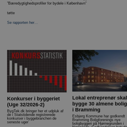
”Bæredygtighedsprofiler for bydele i København”
tøtte
Se rapporten her…
Lokal entreprenør skal
Konkurser i byggeriet
bygge 30 almene bolig
(Uge 32/2026-2)
i Bramming
BygTek.dk bringer her et udpluk af
de i Statstidende registrerede
Esbjerg Kommune har godkendt
konkurser i byggebranchen de
Bramming Boligforenings nye
seneste uger
boligbyggeri på Hjørnegrunden i