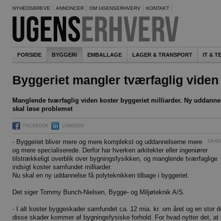
NYHEDSBREVE
ANNONCER
OM UGENSERHVERV
KONTAKT
FORSIDE
BYGGERI
EMBALLAGE
LAGER & TRANSPORT
IT & 
Byggeriet mangler tværfaglig viden
Manglende tværfaglig viden koster byggeriet milliarder. Ny uddanne
skal løse problemet
FACEBOOK
LINKEDIN
16-04
- Byggeriet bliver mere og mere komplekst og uddannelserne mere
og mere specialiserede. Derfor har hverken arkitekter eller ingeniører
tilstrækkeligt overblik over bygningsfysikken, og manglende tværfaglige
indsigt koster samfundet milliarder.
Nu skal en ny uddannelse få polyteknikken tilbage i byggeriet.
Det siger Tommy Bunch-Nielsen, Bygge- og Miljøteknik A/S.
- I alt koster byggeskader samfundet ca. 12 mia. kr. om året og en stor d
disse skader kommer af bygningsfysiske forhold. For hvad nytter det, a