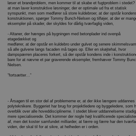
løser et brandproblem, men kommer til at skabe et fugtproblem i stedet? 
at man laver konstruktive løsninger, der er optimale ud fra et statisk
synspunkt, men som medfører så store kuldebroer, at der opstår kondens
konstruktionen, spørger Tommy Bunch-Nielsen og tilføjer, at der er mang
eksempler på skader, der skyldes for dårlig tværfaglig viden,
- Altaner, der hænges på bygningen med betonplader ind ovenpå
etagedækket og
medfører, at der opstår en kuldebro under gulvet og senere skimmelsvam
så alle gulvene langs facaden må tages op. Eller en skøjtehal, hvor
dampspærren placeres forkert, så der opstår kondens inde i konstruktio
bare for at nævne et par graverende eksempler, fremhæver Tommy Bunc
Nielsen.
”fortsætter…”
- Årsagen til en stor del af problemerne er, at der ikke længere uddannes
polyteknikere. Byggeriet har brug for projektledere og byggeledere, som 
overblik over alle hoveddisciplinerne. I stedet bliver uddannelserne stadig
mere specialiserede. Det kommer der nogle højt kvalificerede specialiste
af, men det koster samfundet milliarder, at færre og færre har den tværfa
viden, der skal til for at sikre, at helheden er i orden.