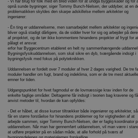
- Vi har brug for folk med en bred viden for at undgå byggeskader og for 
opnå sunde bygninger, siger Tommy Bunch-Nielsen, der uddyber, at en de
problematikken skyldes den skarpe adskillelse mellem arkitekter og
ingeniører:
- Èn ting er uddannelserne, men samarbejdet mellem arkitekter og ingeni
bliver også stadigt dårligere, da de sidder hver for sig og arbejder på dere
af projektet, og de tør ikke kommentere hinandens projekter af frygt for a
pålagt et ansvar.
erfor har Byggecentrum etableret en helt ny sammenhængende uddanne
Bygningsfysikuddannelsen, som skal sikre en dyb, tværgående indsigt i
bygningsfysik med fokus på polyteknikken.
Uddannelsen er fordelt over 7 moduler af hver 2 dages varighed. De tre f
moduler handler om fugt, brand og indeklima, som er de tre mest aktuell
emner for tiden.
Udgangspunktet for hvet fagmodul er de lovmæssige krav inden for de
enkelte faglige områder. Deltagerne får indsigt i teorien bag kravene og få
anvist metoder til, hvordan de kan opfyldes:
- Det er håbet, at disse kurser tiltrækker både ingeniører og arkitekter, s
får en større forståelse for hinandens problemer og for vigtigheden af at
arbejde sammen, siger Tommy Bunch-Nielsen, der er faglig koordinator p
uddannelsen. Når man har gennemført uddannelsen, vil man være i stand 
at udføre projekter på en sådan måde, at alle forhold på tværs af
bygningsdelenes og materialernes forskellige