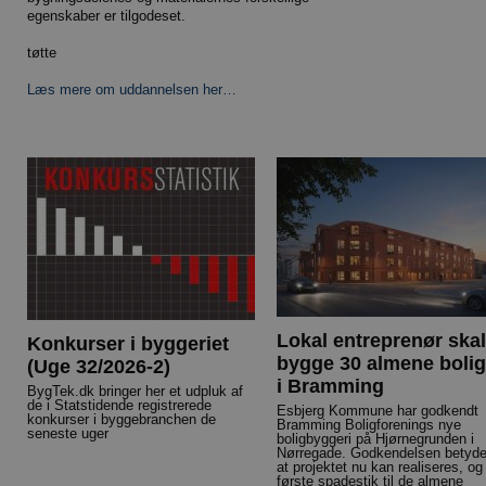
egenskaber er tilgodeset.
tøtte
Læs mere om uddannelsen her…
Lokal entreprenør skal
Konkurser i byggeriet
bygge 30 almene bolig
(Uge 32/2026-2)
i Bramming
BygTek.dk bringer her et udpluk af
de i Statstidende registrerede
Esbjerg Kommune har godkendt
konkurser i byggebranchen de
Bramming Boligforenings nye
seneste uger
boligbyggeri på Hjørnegrunden i
Nørregade. Godkendelsen betyde
at projektet nu kan realiseres, og
første spadestik til de almene