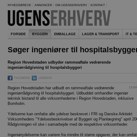
NYHEDSBREVE
ANNONCER
OM UGENSERHVERV
KONTAKT
FORSIDE
BYGGERI
EMBALLAGE
LAGER & TRANSPORT
IT & 
Søger ingeniører til hospitalsbygge
Region Hovedstaden udbyder rammeaftale vedrørende
ingeniørrådgivning til hospitalsbyggeri
FACEBOOK
LINKEDIN
13-04
Region Hovedstaden har udbudt en rammeaftale vedrørende
ingeniørrådgivning til hospitalsbyggeri. Udbuddet omhandler ingeniør
teknisk bistand til alle virksomhederne i Region Hovedstaden, inklusive
Bornholm.
Ydelserne kan omfatte alle ydelser beskrevet i FRI og Danske Arkitekt
Virksomheders "Ydelsesbeskrivelser af Byggeri og Planlægning" april 20
Rådgivningen vil ske i samarbejde med de respektive virksomheder.
Ingeniørydelserne kan variere fra mindre til større opgaver, der kan omfat