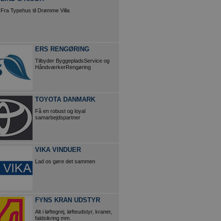
Fra Typehus til Drømme Villa
ERS RENGØRING
Tilbyder ByggepladsService og
HåndværkerRengøring
TOYOTA DANMARK
Få en robust og loyal
samarbejdspartner
VIKA VINDUER
Lad os gøre det sammen
FYNS KRAN UDSTYR
Alt i løftegrej, løfteudstyr, kraner,
faldsikring mm.