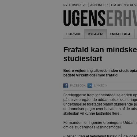
NYHEDSBREVE
ANNONCER
OM UGENSERHV
FORSIDE
BYGGERI
EMBALLAGE
Frafald kan mindske
studiestart
Bedre vejledning allerede inden studieopta
bedste virkemiddel mod frafald
FACEBOOK
LINKEDIN
Forebyggelse frem for helbredelse er den opl
på de videregående uddannelser skal bringes
undersøgelse foretaget blandt studerende p
uddannelser peger over halvdelen af de ads
skolestart vil kunne fastholde flere.
Formanden for Ingeniørforeningens Uddanne
om de studerendes løsningsmodel.
- Der er i dag et betydeligt frafald på de v