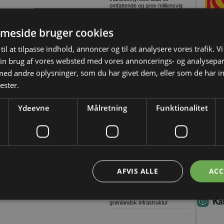
omfattende og grov millionsvig
Konkurser i byggeriet (Uge
32/2026-2)
meside bruger cookies
9 ud af 10: Stop links i e-mails
til at tilpasse indhold, annoncer og til at analysere vores trafik. V
Dansk AI-platform dyster mod
globale giganter om pris
in brug af vores websted med vores annoncerings- og analysepa
Tetra Pak lancerer digital
d andre oplysninger, som du har givet dem, eller som de har in
overvågning til isproduktion
ester.
Grønne gaver i specialdesignet
emballage
Træn skolevejen med dit barn
Ydeevne
Målretning
Funktionalitet
Genbrugelige
fødevareemballager i større
mængder
Træn skolevejen med dit barn og
skab tryggere trafik ved skolen
Lagerudlejning blandt årets
største
AFVIS ALLE
ACC
Ni ud af ti virksomheder oplever
komplekse cybertrusler
Danske soldater har arbejdet på
grønlandsk infrastruktur