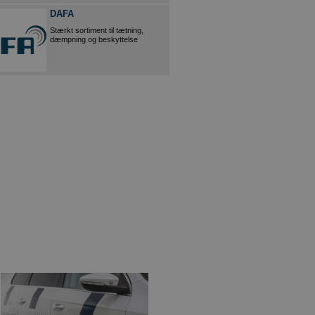
DAFA
Stærkt sortiment til tætning,
dæmpning og beskyttelse