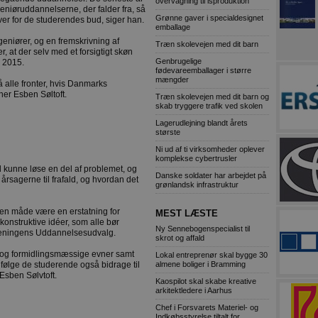
overvågning til isproduktion
eniøruddannelserne, der falder fra, så
Grønne gaver i specialdesignet
over for de studerendes bud, siger han.
emballage
geniører, og en fremskrivning af
Træn skolevejen med dit barn
 at der selv med et forsigtigt skøn
Genbrugelige
i 2015.
fødevareemballager i større
mængder
på alle fronter, hvis Danmarks
ner Esben Søltoft.
Træn skolevejen med dit barn og
skab tryggere trafik ved skolen
Lagerudlejning blandt årets
største
Ni ud af ti virksomheder oplever
komplekse cybertrusler
il kunne løse en del af problemet, og
Danske soldater har arbejdet på
å årsagerne til frafald, og hvordan det
grønlandsk infrastruktur
gen måde være en erstatning for
MEST LÆSTE
konstruktive idéer, som alle bør
Ny Sennebogenspecialist til
oreningens Uddannelsesudvalg.
skrot og affald
e og formidlingsmæssige evner samt
Lokal entreprenør skal bygge 30
almene boliger i Bramming
ifølge de studerende også bidrage til
 Esben Sølvtoft.
Kaospilot skal skabe kreative
arkitektledere i Aarhus
Chef i Forsvarets Materiel- og
Indkøbsstyrelse tiltalt for