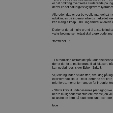
er det omkring hver tredje studerende på ing
derfor er det naturligvis vigtigt være lydhør 
Allerede i dag er der betydelig mangel på in
udviklingen på ingeniørarbejdsmarkedet viser,
kan mangle knap 8.000 ingeniører allerede 
Derfor er der al mulig grund til at sætte ind 
vækstbetingelser fortsat skal være gode, me
”fortsætter…”
- En reduktion af frafaldet på uddannelsen v
der er derfor al mulig grund til at fokusere p
kan nedbringes, siger Esben Søltoft.
Vejledning inden studiestart, skal dog på in
eksisterende tilbud. De studerende har flere 
prioriteres, mener formanden for Ingeniørf
- Større krav til undervisernes pædagogisk
bedre muligheder for studierelevante job vil 
at fastholde flere på studierne, understreger
tøtte