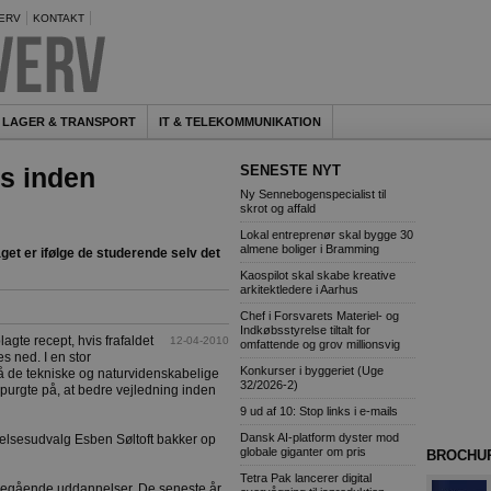
ERV
KONTAKT
LAGER & TRANSPORT
IT & TELEKOMMUNIKATION
s inden
SENESTE NYT
Ny Sennebogenspecialist til
skrot og affald
Lokal entreprenør skal bygge 30
almene boliger i Bramming
get er ifølge de studerende selv det
Kaospilot skal skabe kreative
arkitektledere i Aarhus
Chef i Forsvarets Materiel- og
Indkøbsstyrelse tiltalt for
agte recept, hvis frafaldet
12-04-2010
omfattende og grov millionsvig
 ned. I en stor
Konkurser i byggeriet (Uge
å de tekniske og naturvidenskabelige
32/2026-2)
purgte på, at bedre vejledning inden
9 ud af 10: Stop links i e-mails
Dansk AI-platform dyster mod
lsesudvalg Esben Søltoft bakker op
globale giganter om pris
BROCHU
Tetra Pak lancerer digital
ideregående uddannelser. De seneste år